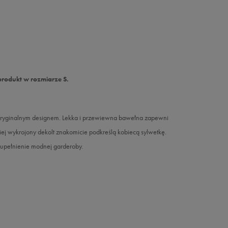
produkt w rozmiarze S.
ę oryginalnym designem. Lekka i przewiewna bawełna zapewni
j wykrojony dekolt znakomicie podkreślą kobiecą sylwetkę.
zupełnienie modnej garderoby.