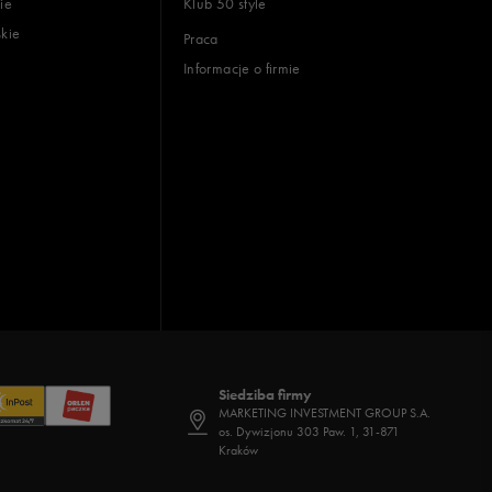
ie
Klub 50 style
skie
Praca
Informacje o firmie
Siedziba firmy
MARKETING INVESTMENT GROUP S.A.
os. Dywizjonu 303 Paw. 1, 31-871
Kraków