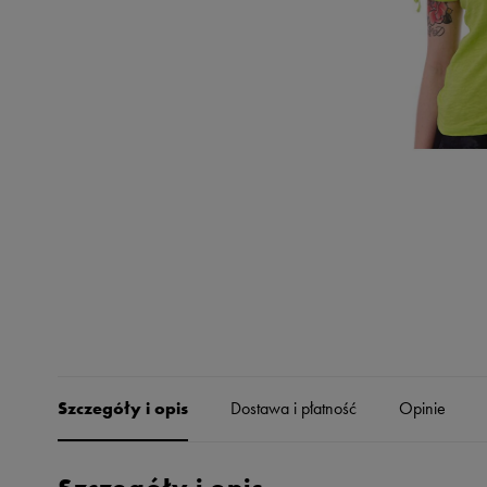
Skechers
Timberland
Umbro
Under Armour
Up8
U.S. Polo ASSN.
Vans
Szczegóły i opis
Dostawa i płatność
Opinie