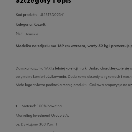
Szczegóły i opis
Kod produktu:
UL13TSD02341
Kategoria:
Koszulki
Płeć:
Damskie
Modelka na zdjęciu ma 169 cm wzrostu, waży 52 kg i prezentuje 
Damska koszulka YARI z letniej kolekcji marki Umbro charakteryzuje si
optymalny komfort użytkowania. Dodatkowe akcenty w rękawach i mocnie
Małe logo stylowo podkreśla markę produktu. Ciekawa propozycja na u
Materiał: 100% bawełna
Marketing Investment Group S.A.
os. Dywizjonu 303 Paw. 1