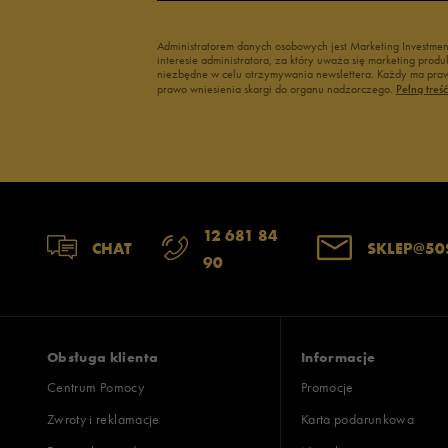
Administratorem danych osobowych jest Marketing Investme
interesie administratora, za który uważa się marketing pro
niezbędne w celu otrzymywania newslettera. Każdy ma prawo
prawo wniesienia skargi do organu nadzorczego.
Pełną treś
12 681 84
CHAT
SKLEP@50
90
Obsługa klienta
Informacje
Centrum Pomocy
Promocje
Zwroty i reklamacje
Karta podarunkowa