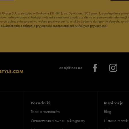
nt Group S.A. z siedzibą w Krakowie (31-871), os. Dywizjonu 303 paw. 1, udostępnione po
duktów i usług własnych. Podając swój adres mailowy zgadzasz się na otrzymywanie informacj
 do zgłoszenia sprzeciwu wobec przetwarzania, a także żądania dostępu do danych, sprost
ć oświadczenia o ochronie prywatności można znaleźć w Polityce prywatności.
Znajdź nas na
STYLE.COM
Poradniki
Inspiracje
Tabela rozmiarów
Blog
Oznaczenia słowne i piktogramy
Historia marek