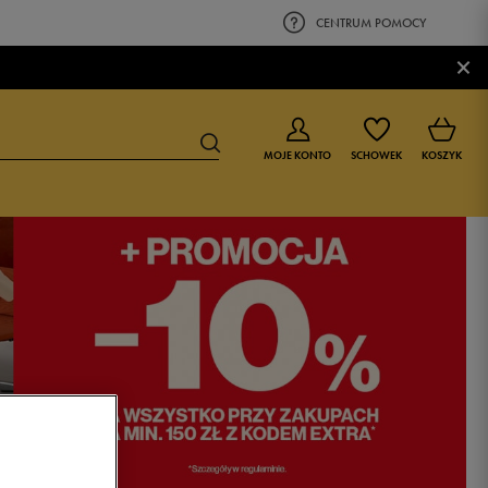
CENTRUM POMOCY
×
MOJE KONTO
SCHOWEK
KOSZYK
BUTY DLA CHŁOPCA
BUTY DLA DZIEWCZYNKI
0-4 lat
0-4 lat
4-8 lat
4-8 lat
9-16 lat
9-16 lat