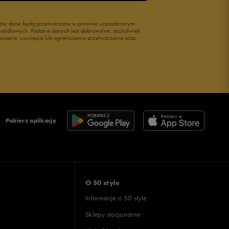
wyżej dane będą przetwarzane w prawnie uzasadnionym
i handlowych. Podanie danych jest dobrowolne, aczkolwiek
owania, usunięcia lub ograniczenia przetwarzania oraz
Pobierz aplikację
O 50 style
Informacje o 50 style
Sklepy stacjonarne