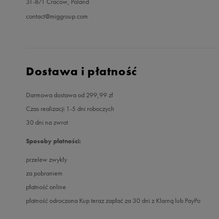
31-871 Cracow, Poland
contact@miggroup.com
Dostawa i płatność
Darmowa dostawa od 299,99 zł
Czas realizacji 1-5 dni roboczych
30 dni na zwrot
Sposoby płatności:
przelew zwykły
za pobraniem
płatność online
płatność odroczona Kup teraz zapłać za 30 dni z Klarną lub PayPo