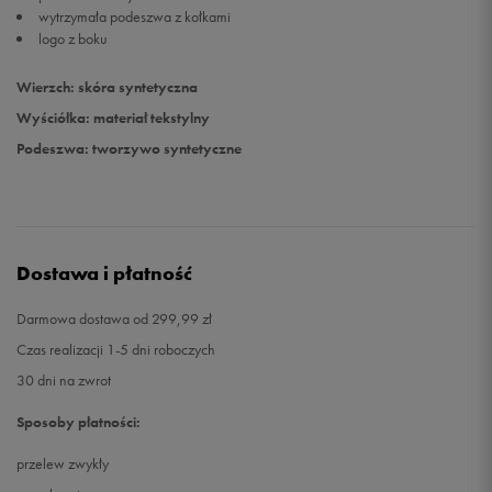
wytrzymała podeszwa z kołkami
logo z boku
45,5
29,5 cm
Powiadom o dostępności
Wierzch: skóra syntetyczna
46
30 cm
Powiadom o dostępności
Wyściółka: materiał tekstylny
Podeszwa: tworzywo syntetyczne
Dostawa i płatność
Darmowa dostawa od 299,99 zł
Czas realizacji 1-5 dni roboczych
30 dni na zwrot
Sposoby płatności:
przelew zwykły