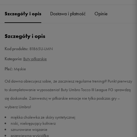
40
25 cm
Powiadom o dostępności
Szczegóły i opis
Dostawa i płatność
Opinie
40,5
25,5 cm
Powiadom o dostępności
Szczegóły i opis
41
26 cm
Powiadom o dostępności
Kod produktu:
81865U-LMN
42
26,5 cm
Powiadom o dostępności
Kategoria:
Buty piłkarskie
Płeć:
Męskie
42,5
27 cm
Powiadom o dostępności
Od dawna obiecujesz sobie, że zaczniesz regularne treningi? Punkt pierwszy
43
27,5 cm
Powiadom o dostępności
to skompletowanie wyposażenia! Buty Umbro Tocco III League FG sprawdzą
się doskonale. Zainwestuj w piłkarskie emocje nie tylko podczas gry –
44
28,5 cm
Powiadom o dostępności
wybierz Umbro!
miękka cholewka ze skóry syntetycznej
44,5
28,5 cm
Powiadom o dostępności
niski, niekrępujący kołnierz
sznurowane wiązanie
45
29 cm
Powiadom o dostępności
przewiewna wyściółka