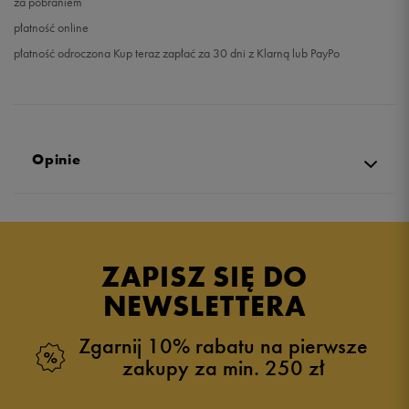
za pobraniem
płatność online
płatność odroczona Kup teraz zapłać za 30 dni z Klarną lub PayPo
Opinie
5.0
opinii klientów
20
z całego okresu
ZAPISZ SIĘ DO
zebranych i zweryfikowanych przez
NEWSLETTERA
Zgarnij 10% rabatu na pierwsze
zakupy za min. 250 zł
5
95%