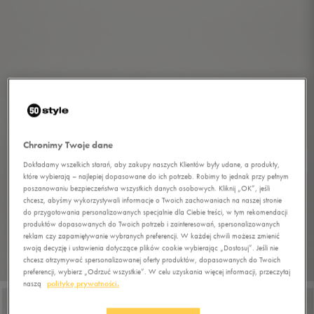
Chronimy Twoje dane
Dokładamy wszelkich starań, aby zakupy naszych Klientów były udane, a produkty,
które wybierają – najlepiej dopasowane do ich potrzeb. Robimy to jednak przy pełnym
poszanowaniu bezpieczeństwa wszystkich danych osobowych. Kliknij „OK”, jeśli
chcesz, abyśmy wykorzystywali informacje o Twoich zachowaniach na naszej stronie
do przygotowania personalizowanych specjalnie dla Ciebie treści, w tym rekomendacji
produktów dopasowanych do Twoich potrzeb i zainteresowań, spersonalizowanych
reklam czy zapamiętywanie wybranych preferencji. W każdej chwili możesz zmienić
swoją decyzję i ustawienia dotyczące plików cookie wybierając „Dostosuj”. Jeśli nie
chcesz otrzymywać spersonalizowanej oferty produktów, dopasowanych do Twoich
1/8
preferencji, wybierz „Odrzuć wszystkie”. W celu uzyskania więcej informacji, przeczytaj
naszą
politykę prywatności.