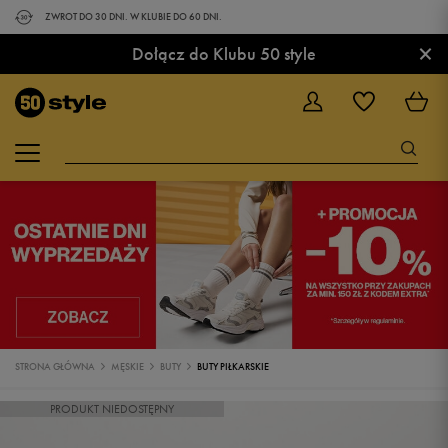
ZWROT DO 30 DNI. W KLUBIE DO 60 DNI.
×
Dołącz do Klubu 50 style
STRONA GŁÓWNA
MĘSKIE
BUTY
BUTY PIŁKARSKIE
PRODUKT NIEDOSTĘPNY