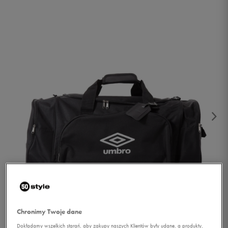
1/2
Chronimy Twoje dane
Dokładamy wszelkich starań, aby zakupy naszych Klientów były udane, a produkty,