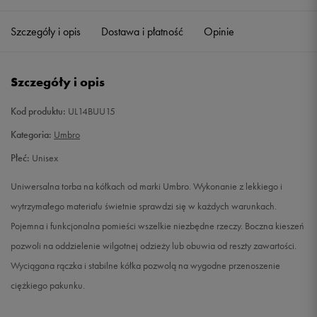
Szczegóły i opis
Dostawa i płatność
Opinie
Szczegóły i opis
Kod produktu:
UL14BUU15
Kategoria:
Umbro
Płeć:
Unisex
Uniwersalna torba na kółkach od marki Umbro. Wykonanie z lekkiego i
wytrzymałego materiału świetnie sprawdzi się w każdych warunkach.
Pojemna i funkcjonalna pomieści wszelkie niezbędne rzeczy. Boczna kieszeń
pozwoli na oddzielenie wilgotnej odzieży lub obuwia od reszty zawartości.
Wyciągana rączka i stabilne kółka pozwolą na wygodne przenoszenie
ciężkiego pakunku.