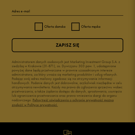
Adres e-mail
Oferta damska
Oferta męska
ZAPISZ SIĘ
Administratorem danych osobowych jest Marketing Investment Group S.A. z
siedzibą w Krakowie (31-871), os. Dywizjonu 303 paw. 1, udostępnione
powyżej dane będą przetwarzane w prawnie uzasadnionym interesie
administratora, za który uważa się marketing produktów i usług własnych.
Podając swój adres mailowy zgadzasz się na otrzymywanie informacji
handlowych. Podanie danych jest dobrowolne, aczkolwiek niezbędne w celu
otrzymywania newslettera. Każdy ma prawo do zgłoszenia sprzeciwu wobec
przetwarzania, a także żądania dostępu do danych, sprostowania, usunięcia
lub ograniczenia przetwarzania oraz prawo wniesienia skargi do organu
nadzorczego.
Pełną treść oświadczenia o ochronie prywatności można
znaleźć w Polityce prywatności.