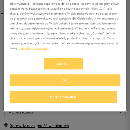
które wybierają – najlepiej dopasowane do ich potrzeb. Robimy to jednak przy pełnym
poszanowaniu bezpieczeństwa wszystkich danych osobowych. Kliknij „OK”, jeśli
chcesz, abyśmy wykorzystywali informacje o Twoich zachowaniach na naszej stronie
do przygotowania personalizowanych specjalnie dla Ciebie treści, w tym rekomendacji
produktów dopasowanych do Twoich potrzeb i zainteresowań, spersonalizowanych
UMBRO TORBA NA
reklam czy zapamiętywanie wybranych preferencji. W każdej chwili możesz zmienić
KOLKACH
swoją decyzję i ustawienia dotyczące plików cookie wybierając „Dostosuj”. Jeśli nie
chcesz otrzymywać spersonalizowanej oferty produktów, dopasowanych do Twoich
preferencji, wybierz „Odrzuć wszystkie”. W celu uzyskania więcej informacji, przeczytaj
0.0
(
0
)
naszą
politykę prywatności.
59,99
zł
z Vat
+ 300 PKT W
KLUBIE 50 STYLE
Dostosuj
OK
Produkt niedostępny
Odrzuć wszystkie
Jeśli artykuł będzie ponownie dostępny, otrzymasz od nas powiadomienie.
Wybierz rozmiar
Sprawdź dostępność w salonach
ONE SIZE
Powiadom o dostępności