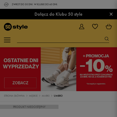
ZWROT DO 30 DNI. W KLUBIE DO 60 DNI.
×
Dołącz do Klubu 50 style
STRONA GŁÓWNA
MĘSKIE
MARKI
UMBRO
PRODUKT NIEDOSTĘPNY