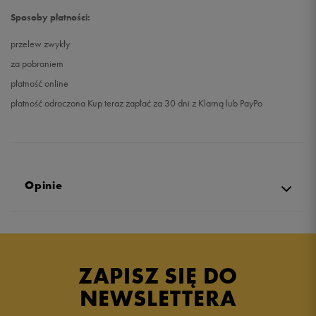
Sposoby płatności:
przelew zwykły
za pobraniem
płatność online
płatność odroczona Kup teraz zapłać za 30 dni z Klarną lub PayPo
Opinie
Produkt nie posiada recenzji
ZAPISZ SIĘ DO
NEWSLETTERA