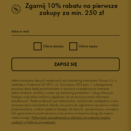
Zgarnij 10% rabatu na pierwsze
zakupy za min. 250 zł
Adres e-mail
Oferta damska
Oferta męska
ZAPISZ SIĘ
Administratorem danych osobowych jest Marketing Investment Group S.A. z
siedzibą w Krakowie (31-871), os. Dywizjonu 303 paw. 1, udostępnione
powyżej dane będą przetwarzane w prawnie uzasadnionym interesie
administratora, za który uważa się marketing produktów i usług własnych.
Podając swój adres mailowy zgadzasz się na otrzymywanie informacji
handlowych. Podanie danych jest dobrowolne, aczkolwiek niezbędne w celu
otrzymywania newslettera. Każdy ma prawo do zgłoszenia sprzeciwu wobec
przetwarzania, a także żądania dostępu do danych, sprostowania, usunięcia
lub ograniczenia przetwarzania oraz prawo wniesienia skargi do organu
nadzorczego.
Pełną treść oświadczenia o ochronie prywatności można
znaleźć w Polityce prywatności.