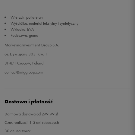
46
30 cm
Powiadom o dostępności
Wierzch: poliuretan
Wyściółka: materiał tekstylny i syntetyczny
47,5
31 cm
Powiadom o dostępności
Wkładka: EVA
Podeszwa: guma
Marketing Investment Group S.A.
os. Dywizjonu 303 Paw. 1
31-871 Cracow, Poland
contact@miggroup.com
Dostawa i płatność
Darmowa dostawa od 299,99 zł
Czas realizacji 1-5 dni roboczych
30 dni na zwrot