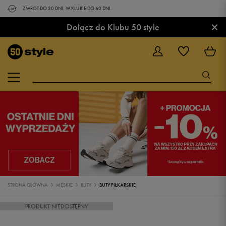
ZWROT DO 30 DNI. W KLUBIE DO 60 DNI.
×
Dołącz do Klubu 50 style
STRONA GŁÓWNA
MĘSKIE
BUTY
BUTY PIŁKARSKIE
PRODUKT NIEDOSTĘPNY