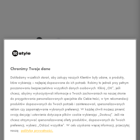
Chronimy Twoje dane
Dokładamy wszelkich starań, aby zakupy naszych Klientów były udane, a produkty,
które wybierają – najlepiej dopasowane do ich potrzeb. Robimy to jednak przy pełnym
poszanowaniu bezpieczeństwa wszystkich danych osobowych. Kliknij „OK”, jeśli
chcesz, abyśmy wykorzystywali informacje o Twoich zachowaniach na naszej stronie
do przygotowania personalizowanych specjalnie dla Ciebie treści, w tym rekomendacji
produktów dopasowanych do Twoich potrzeb i zainteresowań, spersonalizowanych
reklam czy zapamiętywanie wybranych preferencji. W każdej chwili możesz zmienić
swoją decyzję i ustawienia dotyczące plików cookie wybierając „Dostosuj”. Jeśli nie
1/4
chcesz otrzymywać spersonalizowanej oferty produktów, dopasowanych do Twoich
preferencji, wybierz „Odrzuć wszystkie”. W celu uzyskania więcej informacji, przeczytaj
naszą
politykę prywatności.