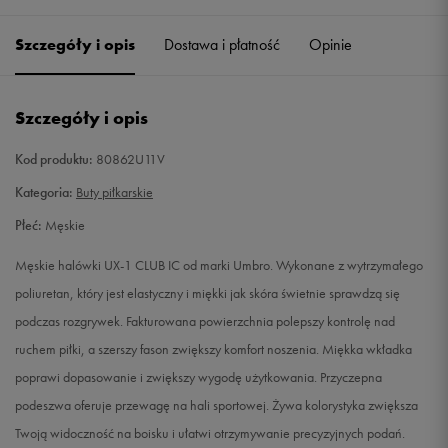
40,5
25,5 cm
Powiadom o dostępności
Szczegóły i opis
Dostawa i płatność
Opinie
41
26 cm
Powiadom o dostępności
Szczegóły i opis
42
26,5 cm
Powiadom o dostępności
Kod produktu:
80862U11V
42,5
27 cm
Powiadom o dostępności
Kategoria:
Buty piłkarskie
Płeć:
Męskie
43
27,5 cm
Powiadom o dostępności
Męskie halówki UX-1 CLUB IC od marki Umbro. Wykonane z wytrzymałego
44
28,5 cm
Powiadom o dostępności
poliuretan, który jest elastyczny i miękki jak skóra świetnie sprawdzą się
podczas rozgrywek. Fakturowana powierzchnia polepszy kontrolę nad
44,5
28,5 cm
Powiadom o dostępności
ruchem piłki, a szerszy fason zwiększy komfort noszenia. Miękka wkładka
poprawi dopasowanie i zwiększy wygodę użytkowania. Przyczepna
45
29 cm
Powiadom o dostępności
podeszwa oferuje przewagę na hali sportowej. Żywa kolorystyka zwiększa
Twoją widoczność na boisku i ułatwi otrzymywanie precyzyjnych podań.
45,5
29,5 cm
Powiadom o dostępności