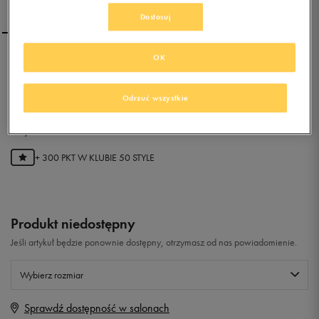
Dostosuj
OK
UMBRO UX-1 CLUB IC
Odrzuć wszystkie
0.0
(
0
)
59,99
zł
z Vat
+ 300 PKT W
KLUBIE 50 STYLE
Produkt niedostępny
Jeśli artykuł będzie ponownie dostępny, otrzymasz od nas powiadomienie.
Wybierz rozmiar
Sprawdź dostępność w salonach
Rozmiary EU
Rozmiary US