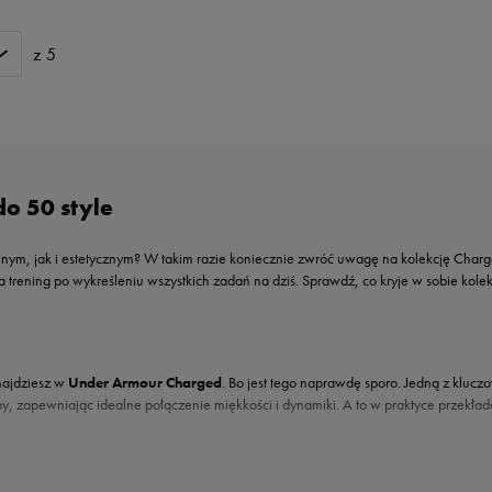
z 5
o 50 style
lnym, jak i estetycznym? W takim razie koniecznie zwróć uwagę na kolekcję Char
 trening po wykreśleniu wszystkich zadań na dziś. Sprawdź, co kryje w sobie kol
znajdziesz w
Under Armour Charged
. Bo jest tego naprawdę sporo. Jedną z klucz
opy, zapewniając idealne połączenie miękkości i dynamiki. A to w praktyce przekła