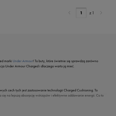
z
1
ged marki
Under Armour
! To buty, które świetnie się sprawdzą zarówno
ekcja Under Armour Charged i dlaczego warto ją mieć.
owych cech tych jest zastosowanie technologii Charged Cushioning. To
da się na lepszą absorpcję wstrząsów i efektywne oddawanie energii. Co to