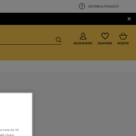
CENTRUM POMOCY
×
MOJE KONTO
SCHOWEK
KOSZYK
BUTY DLA CHŁOPCA
BUTY DLA DZIEWCZYNKI
0-4 lat
0-4 lat
4-8 lat
4-8 lat
9-16 lat
9-16 lat
asowane do ich
śli chcesz,