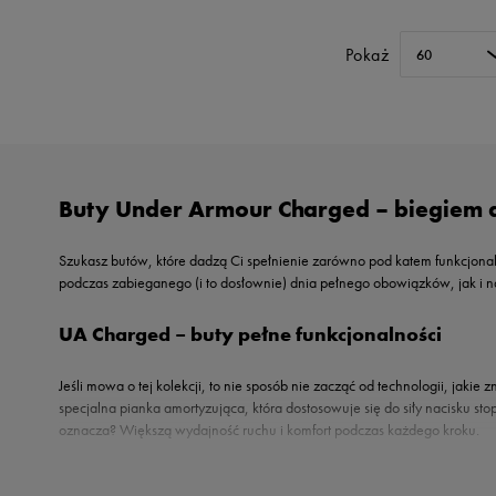
Up8
Pokaż
U.S. Polo ASSN.
60
Vans
Buty Under Armour Charged – biegiem d
Szukasz butów, które dadzą Ci spełnienie zarówno pod katem funkcjona
podczas zabieganego (i to dosłownie) dnia pełnego obowiązków, jak i na
UA Charged – buty pełne funkcjonalności
Jeśli mowa o tej kolekcji, to nie sposób nie zacząć od technologii, jakie 
specjalna pianka amortyzująca, która dostosowuje się do siły nacisku st
oznacza? Większą wydajność ruchu i komfort podczas każdego kroku.