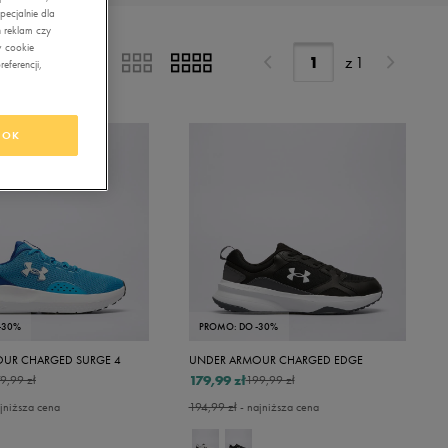
ecjalnie dla
 reklam czy
w cookie
z
1
eferencji,
OK
-30%
PROMO: DO -30%
UR CHARGED SURGE 4
UNDER ARMOUR CHARGED EDGE
179,99 zł
9,99 zł
199,99 zł
jniższa cena
194,99 zł
- najniższa cena