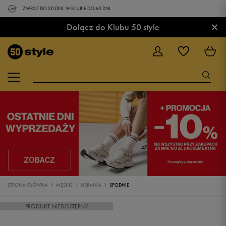
ZWROT DO 30 DNI. W KLUBIE DO 60 DNI.
×
Dołącz do Klubu 50 style
STRONA GŁÓWNA
MĘSKIE
UBRANIA
SPODNIE
PRODUKT NIEDOSTĘPNY