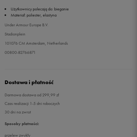
Użytkownicy polecają do: bieganie
Materiał: poliester, elastyna
Under Armour Europe B.V.
Stadionplein
101076 CM Amsterdam, Netherlands
00800-82766871
Dostawa i płatność
Darmowa dostawa od 299,99 zł
Czas realizacji 1-5 dni roboczych
30 dni na zwrot
Sposoby płatności:
przelew zwykły