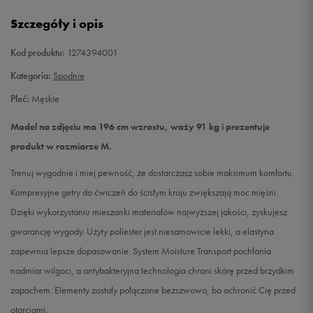
XL
Powiadom o dostępności
Szczegóły i opis
Kod produktu:
1274394001
Kategoria:
Spodnie
Płeć:
Męskie
Model na zdjęciu ma 196 cm wzrostu, waży 91 kg i prezentuje
produkt w rozmiarze M.
Trenuj wygodnie i miej pewność, że dostarczasz sobie maksimum komfortu.
Kompresyjne getry do ćwiczeń do ścisłym kroju zwiększają moc mięśni.
Dzięki wykorzystaniu mieszanki materiałów najwyższej jakości, zyskujesz
gwarancję wygody. Użyty poliester jest niesamowicie lekki, a elastyna
zapewnia lepsze dopasowanie. System Moisture Transport pochłania
nadmiar wilgoci, a antybakteryjna technologia chroni skórę przed brzydkim
zapachem. Elementy zostały połączone bezszwowo, bo ochronić Cię przed
otarciami.