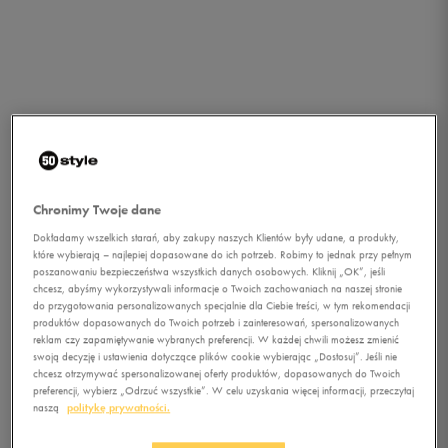
Chronimy Twoje dane
Dokładamy wszelkich starań, aby zakupy naszych Klientów były udane, a produkty,
które wybierają – najlepiej dopasowane do ich potrzeb. Robimy to jednak przy pełnym
poszanowaniu bezpieczeństwa wszystkich danych osobowych. Kliknij „OK”, jeśli
chcesz, abyśmy wykorzystywali informacje o Twoich zachowaniach na naszej stronie
1/1
do przygotowania personalizowanych specjalnie dla Ciebie treści, w tym rekomendacji
produktów dopasowanych do Twoich potrzeb i zainteresowań, spersonalizowanych
reklam czy zapamiętywanie wybranych preferencji. W każdej chwili możesz zmienić
swoją decyzję i ustawienia dotyczące plików cookie wybierając „Dostosuj”. Jeśli nie
chcesz otrzymywać spersonalizowanej oferty produktów, dopasowanych do Twoich
preferencji, wybierz „Odrzuć wszystkie”. W celu uzyskania więcej informacji, przeczytaj
naszą
politykę prywatności.
UNDER ARMOUR