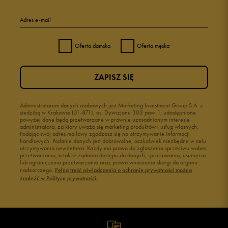
Adres e-mail
Oferta damska
Oferta męska
ZAPISZ SIĘ
Administratorem danych osobowych jest Marketing Investment Group S.A. z
siedzibą w Krakowie (31-871), os. Dywizjonu 303 paw. 1, udostępnione
powyżej dane będą przetwarzane w prawnie uzasadnionym interesie
administratora, za który uważa się marketing produktów i usług własnych.
Podając swój adres mailowy zgadzasz się na otrzymywanie informacji
handlowych. Podanie danych jest dobrowolne, aczkolwiek niezbędne w celu
otrzymywania newslettera. Każdy ma prawo do zgłoszenia sprzeciwu wobec
przetwarzania, a także żądania dostępu do danych, sprostowania, usunięcia
lub ograniczenia przetwarzania oraz prawo wniesienia skargi do organu
nadzorczego.
Pełną treść oświadczenia o ochronie prywatności można
znaleźć w Polityce prywatności.