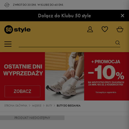
ZWROT DO 30 DNI. W KLUBIE DO 60 DNI.
×
Dołącz do Klubu 50 style
STRONA GŁÓWNA
MĘSKIE
BUTY
BUTY DO BIEGANIA
PRODUKT NIEDOSTĘPNY