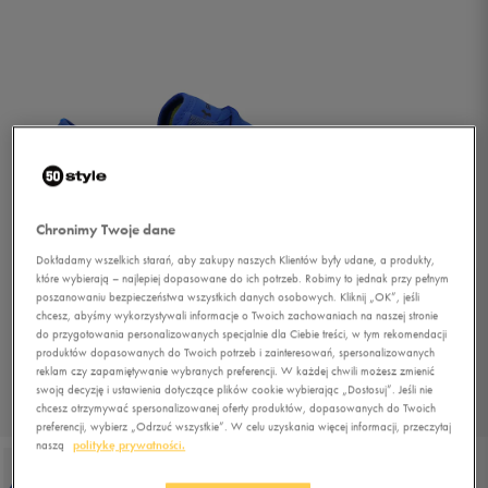
Chronimy Twoje dane
Dokładamy wszelkich starań, aby zakupy naszych Klientów były udane, a produkty,
które wybierają – najlepiej dopasowane do ich potrzeb. Robimy to jednak przy pełnym
poszanowaniu bezpieczeństwa wszystkich danych osobowych. Kliknij „OK”, jeśli
chcesz, abyśmy wykorzystywali informacje o Twoich zachowaniach na naszej stronie
do przygotowania personalizowanych specjalnie dla Ciebie treści, w tym rekomendacji
produktów dopasowanych do Twoich potrzeb i zainteresowań, spersonalizowanych
reklam czy zapamiętywanie wybranych preferencji. W każdej chwili możesz zmienić
swoją decyzję i ustawienia dotyczące plików cookie wybierając „Dostosuj”. Jeśli nie
chcesz otrzymywać spersonalizowanej oferty produktów, dopasowanych do Twoich
1/5
preferencji, wybierz „Odrzuć wszystkie”. W celu uzyskania więcej informacji, przeczytaj
naszą
politykę prywatności.