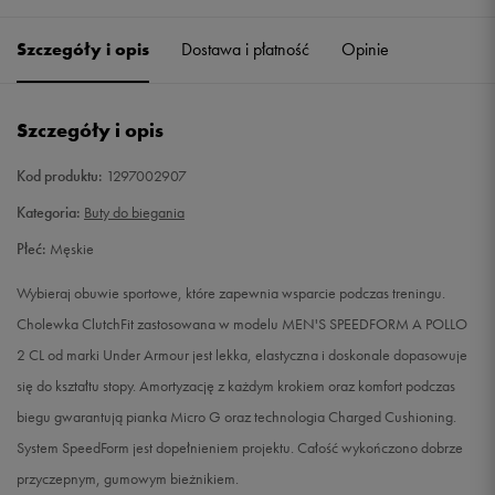
41
26 cm
Powiadom o dostępności
Szczegóły i opis
Dostawa i płatność
Opinie
42
26,5 cm
Powiadom o dostępności
Szczegóły i opis
42,5
27 cm
Powiadom o dostępności
Kod produktu:
1297002907
43
27,5 cm
Powiadom o dostępności
Kategoria:
Buty do biegania
Płeć:
Męskie
44
28 cm
Powiadom o dostępności
Wybieraj obuwie sportowe, które zapewnia wsparcie podczas treningu.
44,5
28,5 cm
Powiadom o dostępności
Cholewka ClutchFit zastosowana w modelu MEN'S SPEEDFORM A POLLO
2 CL od marki Under Armour jest lekka, elastyczna i doskonale dopasowuje
45
29 cm
Powiadom o dostępności
się do kształtu stopy. Amortyzację z każdym krokiem oraz komfort podczas
biegu gwarantują pianka Micro G oraz technologia Charged Cushioning.
45,5
29,5 cm
Powiadom o dostępności
System SpeedForm jest dopełnieniem projektu. Całość wykończono dobrze
przyczepnym, gumowym bieżnikiem.
46
30 cm
Powiadom o dostępności