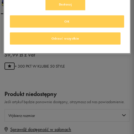
Dostosuj
OK
UNDER ARMOUR MEN'S
SPEEDFORM A POLLO 2 CL
Odrzuć wszystkie
0.0
(
0
)
59,99
zł
z Vat
+ 300 PKT W
KLUBIE 50 STYLE
Produkt niedostępny
Jeśli artykuł będzie ponownie dostępny, otrzymasz od nas powiadomienie.
Wybierz rozmiar
Sprawdź dostępność w salonach
Rozmiary EU
Rozmiary US