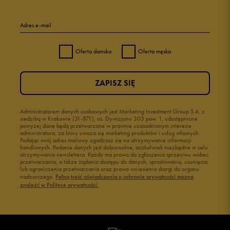
Adres e-mail
Oferta damska
Oferta męska
ZAPISZ SIĘ
Administratorem danych osobowych jest Marketing Investment Group S.A. z
siedzibą w Krakowie (31-871), os. Dywizjonu 303 paw. 1, udostępnione
powyżej dane będą przetwarzane w prawnie uzasadnionym interesie
administratora, za który uważa się marketing produktów i usług własnych.
Podając swój adres mailowy zgadzasz się na otrzymywanie informacji
handlowych. Podanie danych jest dobrowolne, aczkolwiek niezbędne w celu
otrzymywania newslettera. Każdy ma prawo do zgłoszenia sprzeciwu wobec
przetwarzania, a także żądania dostępu do danych, sprostowania, usunięcia
lub ograniczenia przetwarzania oraz prawo wniesienia skargi do organu
nadzorczego.
Pełną treść oświadczenia o ochronie prywatności można
znaleźć w Polityce prywatności.