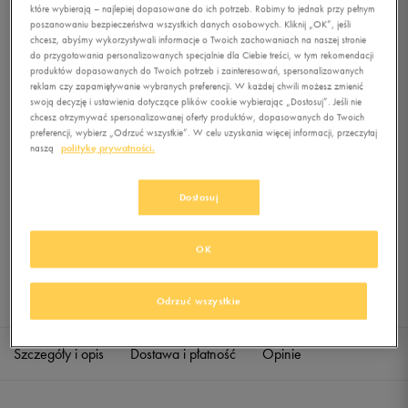
STREAKER
które wybierają – najlepiej dopasowane do ich potrzeb. Robimy to jednak przy pełnym
poszanowaniu bezpieczeństwa wszystkich danych osobowych. Kliknij „OK”, jeśli
chcesz, abyśmy wykorzystywali informacje o Twoich zachowaniach na naszej stronie
0.0
(
0
)
do przygotowania personalizowanych specjalnie dla Ciebie treści, w tym rekomendacji
79,99
zł
z Vat
produktów dopasowanych do Twoich potrzeb i zainteresowań, spersonalizowanych
reklam czy zapamiętywanie wybranych preferencji. W każdej chwili możesz zmienić
swoją decyzję i ustawienia dotyczące plików cookie wybierając „Dostosuj”. Jeśli nie
+ 400 PKT W
KLUBIE 50 STYLE
chcesz otrzymywać spersonalizowanej oferty produktów, dopasowanych do Twoich
preferencji, wybierz „Odrzuć wszystkie”. W celu uzyskania więcej informacji, przeczytaj
naszą
politykę prywatności.
Produkt niedostępny
Dostosuj
Jeśli artykuł będzie ponownie dostępny, otrzymasz od nas powiadomienie.
OK
Wybierz rozmiar
Sprawdź dostępność w salonach
Odrzuć wszystkie
XS
Powiadom o dostępności
Szczegóły i opis
Dostawa i płatność
Opinie
S
Powiadom o dostępności
M
Powiadom o dostępności