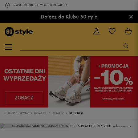
ZWROT DO 30 DNI. W KLUBIE DO 60 DNI.
×
Dołącz do Klubu 50 style
STRONA GŁÓWNA
DAMSKIE
UBRANIA
KOSZULKI
PRODUKT NIEDOSTĘPNY