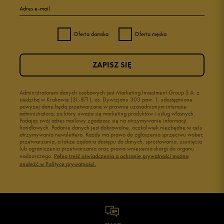
Adres e-mail
Oferta damska
Oferta męska
ZAPISZ SIĘ
Administratorem danych osobowych jest Marketing Investment Group S.A. z
siedzibą w Krakowie (31-871), os. Dywizjonu 303 paw. 1, udostępnione
powyżej dane będą przetwarzane w prawnie uzasadnionym interesie
administratora, za który uważa się marketing produktów i usług własnych.
Podając swój adres mailowy zgadzasz się na otrzymywanie informacji
handlowych. Podanie danych jest dobrowolne, aczkolwiek niezbędne w celu
otrzymywania newslettera. Każdy ma prawo do zgłoszenia sprzeciwu wobec
przetwarzania, a także żądania dostępu do danych, sprostowania, usunięcia
lub ograniczenia przetwarzania oraz prawo wniesienia skargi do organu
nadzorczego.
Pełną treść oświadczenia o ochronie prywatności można
znaleźć w Polityce prywatności.