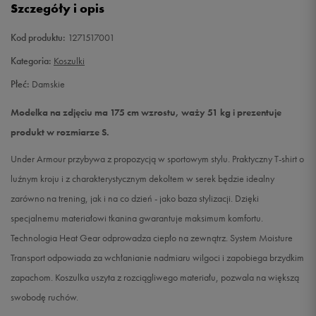
Szczegóły i opis
L
Powiadom o dostępności
Kod produktu:
1271517001
Kategoria:
Koszulki
Płeć:
Damskie
Modelka na zdjęciu ma 175 cm wzrostu, waży 51 kg i prezentuje
produkt w rozmiarze S.
Under Armour przybywa z propozycją w sportowym stylu. Praktyczny T-shirt o
luźnym kroju i z charakterystycznym dekoltem w serek będzie idealny
zarówno na trening, jak i na co dzień - jako baza stylizacji. Dzięki
specjalnemu materiałowi tkanina gwarantuje maksimum komfortu.
Technologia Heat Gear odprowadza ciepło na zewnątrz. System Moisture
Transport odpowiada za wchłanianie nadmiaru wilgoci i zapobiega brzydkim
zapachom. Koszulka uszyta z rozciągliwego materiału, pozwala na większą
swobodę ruchów.