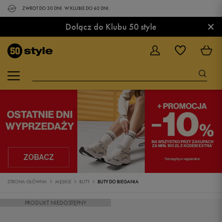
ZWROT DO 30 DNI. W KLUBIE DO 60 DNI.
×
Dołącz do Klubu 50 style
STRONA GŁÓWNA
MĘSKIE
BUTY
BUTY DO BIEGANIA
PRODUKT NIEDOSTĘPNY