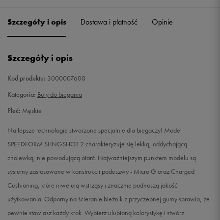
40
25 cm
Powiadom o dostępności
Szczegóły i opis
Dostawa i płatność
Opinie
40,5
25,5 cm
Powiadom o dostępności
Szczegóły i opis
41
26 cm
Powiadom o dostępności
Kod produktu:
3000007600
42
26,5 cm
Powiadom o dostępności
Kategoria:
Buty do biegania
Płeć:
Męskie
42,5
27 cm
Powiadom o dostępności
Najlepsze technologie stworzone specjalnie dla biegaczy! Model
43
27,5 cm
Powiadom o dostępności
SPEEDFORM SLINGSHOT 2 charakteryzuje się lekką, oddychającą
cholewką, nie powodującą otarć. Najważniejszym punktem modelu są
44
28 cm
Powiadom o dostępności
systemy zastosowane w konstrukcji podeszwy - Micro G oraz Charged
Cushioning, które niwelują wstrząsy i znacznie podnoszą jakość
44,5
28,5 cm
Powiadom o dostępności
użytkowania. Odporny na ścieranie bieżnik z przyczepnej gumy sprawia, że
pewnie stawiasz każdy krok. Wybierz ulubioną kolorystykę i stwórz
45
29 cm
Powiadom o dostępności