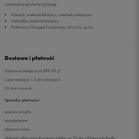
niebanalną sportową stylizację.
45,5
29,5 cm
Powiadom o dostępności
Wierzch: materiał tekstylny, materiał syntetyczny
Wyściółka: materiał tekstylny
Podeszwa: Charged Cushioning, Micro G, guma
46
30 cm
Powiadom o dostępności
47
30,5 cm
Powiadom o dostępności
Dostawa i płatność
47,5
31 cm
Powiadom o dostępności
Darmowa dostawa od 299,99 zł
48
31,5 cm
Powiadom o dostępności
Czas realizacji 1-5 dni roboczych
30 dni na zwrot
48,5
32 cm
Powiadom o dostępności
Sposoby płatności:
przelew zwykły
za pobraniem
płatność online
płatność odroczona Kup teraz zapłać za 30 dni z Klarną lub PayPo