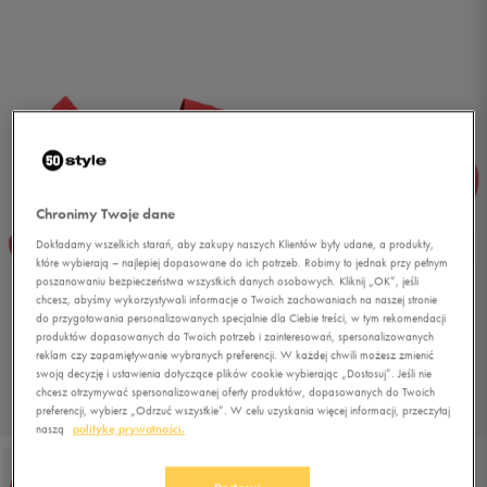
Chronimy Twoje dane
Dokładamy wszelkich starań, aby zakupy naszych Klientów były udane, a produkty,
które wybierają – najlepiej dopasowane do ich potrzeb. Robimy to jednak przy pełnym
poszanowaniu bezpieczeństwa wszystkich danych osobowych. Kliknij „OK”, jeśli
chcesz, abyśmy wykorzystywali informacje o Twoich zachowaniach na naszej stronie
do przygotowania personalizowanych specjalnie dla Ciebie treści, w tym rekomendacji
produktów dopasowanych do Twoich potrzeb i zainteresowań, spersonalizowanych
reklam czy zapamiętywanie wybranych preferencji. W każdej chwili możesz zmienić
swoją decyzję i ustawienia dotyczące plików cookie wybierając „Dostosuj”. Jeśli nie
chcesz otrzymywać spersonalizowanej oferty produktów, dopasowanych do Twoich
preferencji, wybierz „Odrzuć wszystkie”. W celu uzyskania więcej informacji, przeczytaj
1/5
naszą
politykę prywatności.