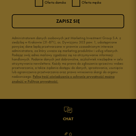
Oferta damska
Oferta męska
ZAPISZ SIĘ
Administratorem danych osobowych jest Marketing Investment Group S.A. z
siedzibą w Krakowie (31-871), os. Dywizjonu 303 paw. 1, udostępnione
powyżej dane będą przetwarzane w prawnie uzasadnionym interesie
administratora, za który uważa się marketing produktów i usług własnych.
Podając swój adres mailowy zgadzasz się na otrzymywanie informacji
handlowych. Podanie danych jest dobrowolne, aczkolwiek niezbędne w celu
otrzymywania newslettera. Każdy ma prawo do zgłoszenia sprzeciwu wobec
przetwarzania, a także żądania dostępu do danych, sprostowania, usunięcia
lub ograniczenia przetwarzania oraz prawo wniesienia skargi do organu
nadzorczego.
Pełną treść oświadczenia o ochronie prywatności można
znaleźć w Polityce prywatności.
CHAT