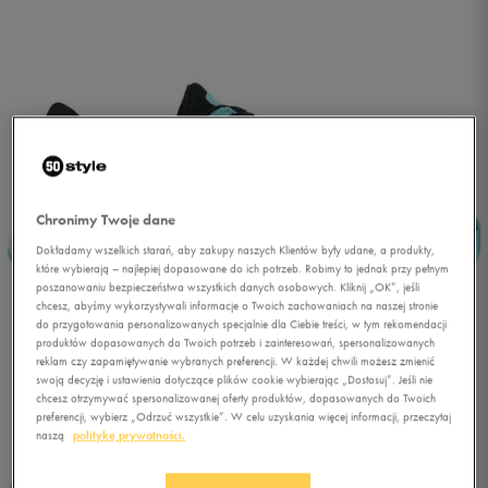
Chronimy Twoje dane
Dokładamy wszelkich starań, aby zakupy naszych Klientów były udane, a produkty,
które wybierają – najlepiej dopasowane do ich potrzeb. Robimy to jednak przy pełnym
poszanowaniu bezpieczeństwa wszystkich danych osobowych. Kliknij „OK”, jeśli
chcesz, abyśmy wykorzystywali informacje o Twoich zachowaniach na naszej stronie
do przygotowania personalizowanych specjalnie dla Ciebie treści, w tym rekomendacji
produktów dopasowanych do Twoich potrzeb i zainteresowań, spersonalizowanych
reklam czy zapamiętywanie wybranych preferencji. W każdej chwili możesz zmienić
swoją decyzję i ustawienia dotyczące plików cookie wybierając „Dostosuj”. Jeśli nie
chcesz otrzymywać spersonalizowanej oferty produktów, dopasowanych do Twoich
1/5
preferencji, wybierz „Odrzuć wszystkie”. W celu uzyskania więcej informacji, przeczytaj
naszą
politykę prywatności.