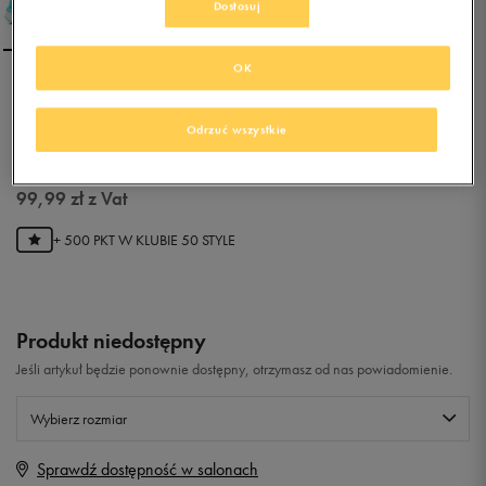
Dostosuj
OK
UNDER ARMOUR UA W
THREADBORNE PUSH TR
Odrzuć wszystkie
0.0
(
0
)
99,99
zł
z Vat
+ 500 PKT W
KLUBIE 50 STYLE
Produkt niedostępny
Jeśli artykuł będzie ponownie dostępny, otrzymasz od nas powiadomienie.
Wybierz rozmiar
Sprawdź dostępność w salonach
Rozmiary EU
Rozmiary US