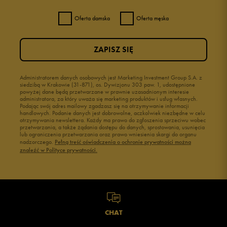
Oferta damska
Oferta męska
ZAPISZ SIĘ
Administratorem danych osobowych jest Marketing Investment Group S.A. z
siedzibą w Krakowie (31-871), os. Dywizjonu 303 paw. 1, udostępnione
powyżej dane będą przetwarzane w prawnie uzasadnionym interesie
administratora, za który uważa się marketing produktów i usług własnych.
Podając swój adres mailowy zgadzasz się na otrzymywanie informacji
handlowych. Podanie danych jest dobrowolne, aczkolwiek niezbędne w celu
otrzymywania newslettera. Każdy ma prawo do zgłoszenia sprzeciwu wobec
przetwarzania, a także żądania dostępu do danych, sprostowania, usunięcia
lub ograniczenia przetwarzania oraz prawo wniesienia skargi do organu
nadzorczego.
Pełną treść oświadczenia o ochronie prywatności można
znaleźć w Polityce prywatności.
CHAT