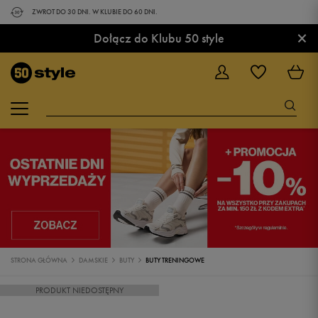
ZWROT DO 30 DNI. W KLUBIE DO 60 DNI.
×
Dołącz do Klubu 50 style
STRONA GŁÓWNA
DAMSKIE
BUTY
BUTY TRENINGOWE
PRODUKT NIEDOSTĘPNY