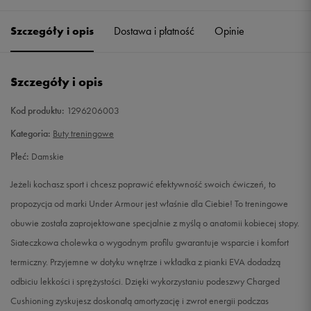
35,5
22 cm
Powiadom o dostępności
Szczegóły i opis
Dostawa i płatność
Opinie
36
22,5 cm
Powiadom o dostępności
Szczegóły i opis
36,5
23 cm
Powiadom o dostępności
Kod produktu:
1296206003
37,5
23,5 cm
Powiadom o dostępności
Kategoria:
Buty treningowe
Płeć:
Damskie
38
24 cm
Powiadom o dostępności
Jeżeli kochasz sport i chcesz poprawić efektywność swoich ćwiczeń, to
38,5
24,5 cm
Powiadom o dostępności
propozycja od marki Under Armour jest właśnie dla Ciebie! To treningowe
obuwie została zaprojektowane specjalnie z myślą o anatomii kobiecej stopy.
39
25 cm
Powiadom o dostępności
Siateczkowa cholewka o wygodnym profilu gwarantuje wsparcie i komfort
termiczny. Przyjemne w dotyku wnętrze i wkładka z pianki EVA dodadzą
40
25,5 cm
Powiadom o dostępności
odbiciu lekkości i sprężystości. Dzięki wykorzystaniu podeszwy Charged
Cushioning zyskujesz doskonałą amortyzację i zwrot energii podczas
40,5
26 cm
Powiadom o dostępności