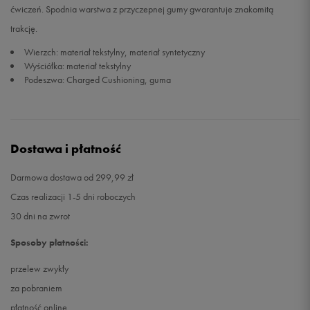
ćwiczeń. Spodnia warstwa z przyczepnej gumy gwarantuje znakomitą
trakcję.
41
26,5 cm
Powiadom o dostępności
Wierzch: materiał tekstylny, materiał syntetyczny
Wyściółka: materiał tekstylny
42
27 cm
Powiadom o dostępności
Podeszwa: Charged Cushioning, guma
42,5
27,5 cm
Powiadom o dostępności
Dostawa i płatność
Darmowa dostawa od 299,99 zł
Czas realizacji 1-5 dni roboczych
30 dni na zwrot
Sposoby płatności:
przelew zwykły
za pobraniem
płatność online