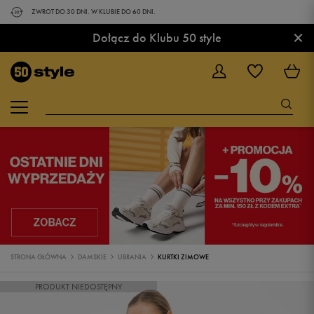
ZWROT DO 30 DNI. W KLUBIE DO 60 DNI.
×
Dołącz do Klubu 50 style
STRONA GŁÓWNA
DAMSKIE
UBRANIA
KURTKI ZIMOWE
PRODUKT NIEDOSTĘPNY