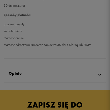
30 dni na zwrot
Sposoby płatności:
przelew zwykły
za pobraniem
płatność online
płatność odroczona Kup teraz zapłać za 30 dni z Klarną lub PayPo
Opinie
5.0
opinii klientów
29
z całego okresu
ZAPISZ SIĘ DO
zebranych i zweryfikowanych przez