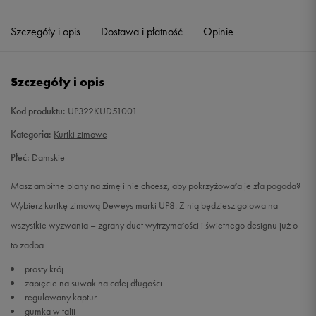
Szczegóły i opis
Dostawa i płatność
Opinie
S
Powiadom o dostępności
M
Powiadom o dostępności
Szczegóły i opis
L
Powiadom o dostępności
Kod produktu:
UP322KUD51001
Kategoria:
Kurtki zimowe
Płeć:
Damskie
Masz ambitne plany na zimę i nie chcesz, aby pokrzyżowała je zła pogoda?
Wybierz kurtkę zimową Deweys marki UP8. Z nią będziesz gotowa na
wszystkie wyzwania – zgrany duet wytrzymałości i świetnego designu już o
to zadba.
prosty krój
zapięcie na suwak na całej długości
regulowany kaptur
gumka w talii