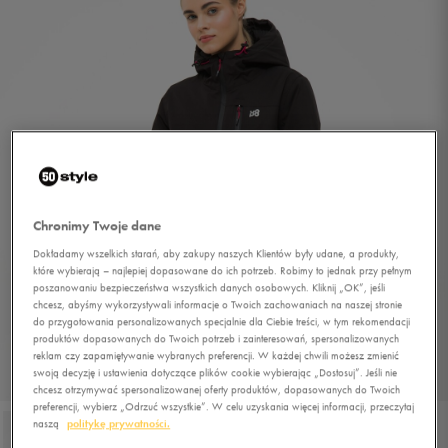
Chronimy Twoje dane
Dokładamy wszelkich starań, aby zakupy naszych Klientów były udane, a produkty,
które wybierają – najlepiej dopasowane do ich potrzeb. Robimy to jednak przy pełnym
poszanowaniu bezpieczeństwa wszystkich danych osobowych. Kliknij „OK”, jeśli
chcesz, abyśmy wykorzystywali informacje o Twoich zachowaniach na naszej stronie
do przygotowania personalizowanych specjalnie dla Ciebie treści, w tym rekomendacji
produktów dopasowanych do Twoich potrzeb i zainteresowań, spersonalizowanych
reklam czy zapamiętywanie wybranych preferencji. W każdej chwili możesz zmienić
swoją decyzję i ustawienia dotyczące plików cookie wybierając „Dostosuj”. Jeśli nie
1/4
chcesz otrzymywać spersonalizowanej oferty produktów, dopasowanych do Twoich
preferencji, wybierz „Odrzuć wszystkie”. W celu uzyskania więcej informacji, przeczytaj
naszą
politykę prywatności.