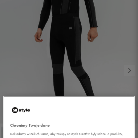
1/4
Chronimy Twoje dane
Dokładamy wszelkich starań, aby zakupy naszych Klientów były udane, a produkty,