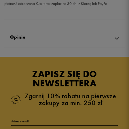
płatność odroczona Kup teraz zapłać za 30 dni z Klarną lub PayPo
Opinie
4.9
opinii klientów
32
z całego okresu
ZAPISZ SIĘ DO
zebranych i zweryfikowanych przez
NEWSLETTERA
Zgarnij 10% rabatu na pierwsze
zakupy za min. 250 zł
5
94%
Adres e-mail
4
6%