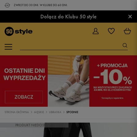
ZWROT DO 30 DNI. W KLUBIE DO 60 DNI.
×
Dołącz do Klubu 50 style
STRONA GŁÓWNA
MĘSKIE
UBRANIA
SPODNIE
PRODUKT NIEDOSTĘPNY