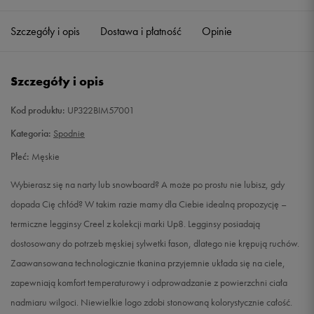
Szczegóły i opis
Dostawa i płatność
Opinie
S/M
L
Powiadom o dostępności
Szczegóły i opis
L/XL
Powiadom o dostępności
Kod produktu:
UP322BIM57001
Kategoria:
Spodnie
Płeć:
Męskie
Wybierasz się na narty lub snowboard? A może po prostu nie lubisz, gdy
dopada Cię chłód? W takim razie mamy dla Ciebie idealną propozycję –
termiczne legginsy Creel z kolekcji marki Up8. Legginsy posiadają
dostosowany do potrzeb męskiej sylwetki fason, dlatego nie krępują ruchów.
Zaawansowana technologicznie tkanina przyjemnie układa się na ciele,
zapewniają komfort temperaturowy i odprowadzanie z powierzchni ciała
nadmiaru wilgoci. Niewielkie logo zdobi stonowaną kolorystycznie całość.