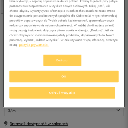
które wybierają – najlepiej dopasowane do ich potrzeb. Robimy to jednak przy pełnym
poszanowaniu bezpieczeństwa wszystkich danych osobowych. Kliknij „OK”, jeśli
chcesz, abyśmy wykorzystywali informacje o Twoich zachowaniach na naszej stronie
do przygotowania personalizowanych specjalnie dla Ciebie treści, w tym rekomendacji
produktów dopasowanych do Twoich potrzeb i zainteresowań, spersonalizowanych
reklam czy zapamiętywanie wybranych preferencji. W każdej chwili możesz zmienić
UP8 LEGGINGS
swoją decyzję i ustawienia dotyczące plików cookie wybierając „Dostosuj”. Jeśli nie
TERMICZNE CREEL
chcesz otrzymywać spersonalizowanej oferty produktów, dopasowanych do Twoich
preferencji, wybierz „Odrzuć wszystkie”. W celu uzyskania więcej informacji, przeczytaj
naszą
politykę prywatności.
4.9
(
32
)
39,99
zł
z Vat
Dostosuj
+ 200 PKT W
KLUBIE 50 STYLE
OK
Produkt niedostępny
Odrzuć wszystkie
Jeśli artykuł będzie ponownie dostępny, otrzymasz od nas powiadomienie.
S/M
Sprawdź dostępność w salonach
S
Powiadom o dostępności