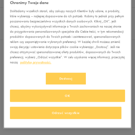
Wyników
0
Chronimy Twoje dane
Dokładamy wszelkich starań, aby zakupy naszych Klientów były udane, a produkty,
Sortuj:
FILTRUJ
REKOMENDOWANE
które wybierają – najlepiej dopasowane do ich potrzeb. Robimy to jednak przy pełnym
Pokaż
poszanowaniu bezpieczeństwa wszystkich danych osobowych. Kliknij „OK”, jeśli
chcesz, abyśmy wykorzystywali informacje o Twoich zachowaniach na naszej stronie
60
do przygotowania personalizowanych specjalnie dla Ciebie treści, w tym rekomendacji
z 0
produktów dopasowanych do Twoich potrzeb i zainteresowań, spersonalizowanych
reklam czy zapamiętywanie wybranych preferencji. W każdej chwili możesz zmienić
swoją decyzję i ustawienia dotyczące plików cookie wybierając „Dostosuj”. Jeśli nie
Nie wybrano filtrów
chcesz otrzymywać spersonalizowanej oferty produktów, dopasowanych do Twoich
preferencji, wybierz „Odrzuć wszystkie”. W celu uzyskania więcej informacji, przeczytaj
naszą
politykę prywatności.
Dostosuj
OK
Brak produktów do wyświetlenia
Zmień kryteria wyszukiwania lub
Odrzuć wszystkie
usuń wybrane filtry