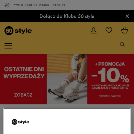
ZWROT DO 30 DNI. W KLUBIE DO 60 DNI.
×
Dołącz do Klubu 50 style
STRONA GŁÓWNA
UP8 SUNFIRE
UP8 SUNFIRE