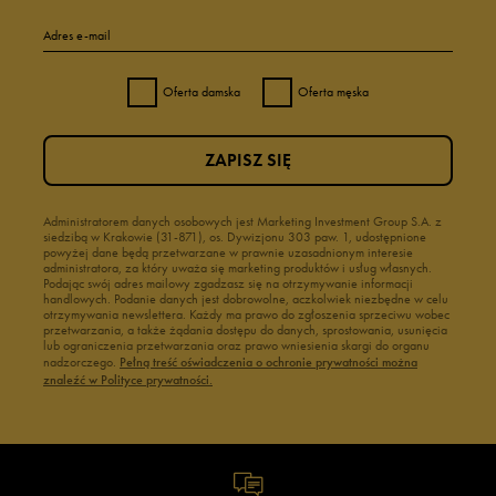
Adres e-mail
Oferta damska
Oferta męska
ZAPISZ SIĘ
Administratorem danych osobowych jest Marketing Investment Group S.A. z
siedzibą w Krakowie (31-871), os. Dywizjonu 303 paw. 1, udostępnione
powyżej dane będą przetwarzane w prawnie uzasadnionym interesie
administratora, za który uważa się marketing produktów i usług własnych.
Podając swój adres mailowy zgadzasz się na otrzymywanie informacji
handlowych. Podanie danych jest dobrowolne, aczkolwiek niezbędne w celu
otrzymywania newslettera. Każdy ma prawo do zgłoszenia sprzeciwu wobec
przetwarzania, a także żądania dostępu do danych, sprostowania, usunięcia
lub ograniczenia przetwarzania oraz prawo wniesienia skargi do organu
nadzorczego.
Pełną treść oświadczenia o ochronie prywatności można
znaleźć w Polityce prywatności.