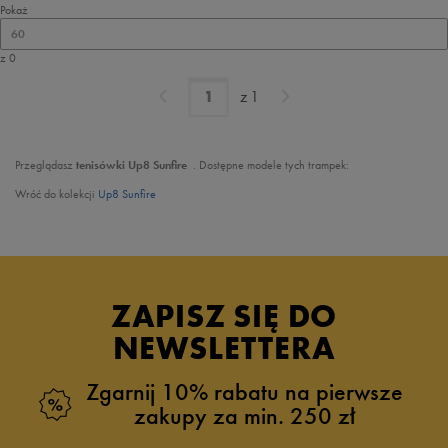
Pokaż
60
z 0
z
1
Przeglądasz
tenisówki Up8 Sunfire
. Dostępne modele tych trampek:
Wróć do kolekcji
Up8 Sunfire
ZAPISZ SIĘ DO
NEWSLETTERA
Zgarnij 10% rabatu na pierwsze
zakupy za min. 250 zł