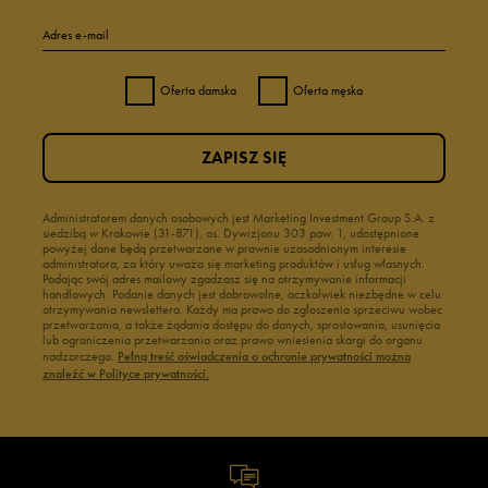
Adres e-mail
Oferta damska
Oferta męska
ZAPISZ SIĘ
Administratorem danych osobowych jest Marketing Investment Group S.A. z
siedzibą w Krakowie (31-871), os. Dywizjonu 303 paw. 1, udostępnione
powyżej dane będą przetwarzane w prawnie uzasadnionym interesie
administratora, za który uważa się marketing produktów i usług własnych.
Podając swój adres mailowy zgadzasz się na otrzymywanie informacji
handlowych. Podanie danych jest dobrowolne, aczkolwiek niezbędne w celu
otrzymywania newslettera. Każdy ma prawo do zgłoszenia sprzeciwu wobec
przetwarzania, a także żądania dostępu do danych, sprostowania, usunięcia
lub ograniczenia przetwarzania oraz prawo wniesienia skargi do organu
nadzorczego.
Pełną treść oświadczenia o ochronie prywatności można
znaleźć w Polityce prywatności.