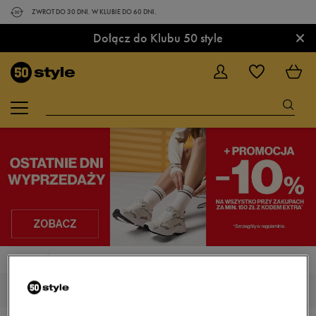
ZWROT DO 30 DNI. W KLUBIE DO 60 DNI.
×
Dołącz do Klubu 50 style
STRONA GŁÓWNA
UP8 SUNFIRE
UP8 SUNFIRE