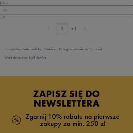
Pokaż
60
z 0
z
1
Przeglądasz
tenisówki Up8 Sunfire
. Dostępne modele tych trampek:
Wróć do kolekcji
Up8 Sunfire
ZAPISZ SIĘ DO
NEWSLETTERA
Zgarnij 10% rabatu na pierwsze
zakupy za min. 250 zł