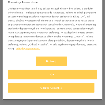
Wyników
0
Chronimy Twoje dane
Dokładamy wszelkich starań, aby zakupy naszych Klientów były udane, a produkty,
Sortuj:
FILTRUJ
REKOMENDOWANE
które wybierają – najlepiej dopasowane do ich potrzeb. Robimy to jednak przy pełnym
Pokaż
poszanowaniu bezpieczeństwa wszystkich danych osobowych. Kliknij „OK”, jeśli
chcesz, abyśmy wykorzystywali informacje o Twoich zachowaniach na naszej stronie
60
do przygotowania personalizowanych specjalnie dla Ciebie treści, w tym rekomendacji
z 0
produktów dopasowanych do Twoich potrzeb i zainteresowań, spersonalizowanych
reklam czy zapamiętywanie wybranych preferencji. W każdej chwili możesz zmienić
swoją decyzję i ustawienia dotyczące plików cookie wybierając „Dostosuj”. Jeśli nie
Nie wybrano filtrów
chcesz otrzymywać spersonalizowanej oferty produktów, dopasowanych do Twoich
preferencji, wybierz „Odrzuć wszystkie”. W celu uzyskania więcej informacji, przeczytaj
naszą
politykę prywatności.
Dostosuj
OK
Brak produktów do wyświetlenia
Zmień kryteria wyszukiwania lub
Odrzuć wszystkie
usuń wybrane filtry