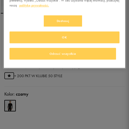
preferencji, wybierz „Odrzuć wszystkie”. W celu uzyskania więcej informacji, przeczytaj
naszą
politykę prywatności.
Dostosuj
UP8 T-SHIRT TERMICZNY
TEXON
OK
5.0
(
23
)
33,99
zł
z Vat
Odrzuć wszystkie
39,99
zł
-15%
(najniższa cena z 30 dni przed obniżką)
39,99
zł
-15%
(cena bezpośrednio przed promocją)
+ 200 PKT W
KLUBIE 50 STYLE
Kolor:
czarny