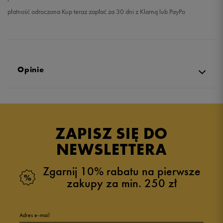
płatność odroczona Kup teraz zapłać za 30 dni z Klarną lub PayPo
Opinie
5.0
opinii klientów
23
z całego okresu
ZAPISZ SIĘ DO
zebranych i zweryfikowanych przez
NEWSLETTERA
Zgarnij 10% rabatu na pierwsze
zakupy za min. 250 zł
5
96%
Adres e-mail
4