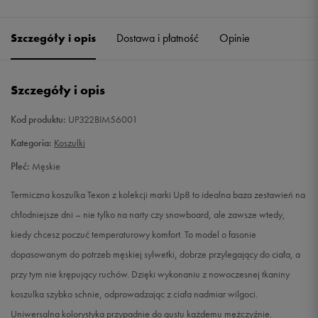
Szczegóły i opis
Dostawa i płatność
Opinie
Szczegóły i opis
Kod produktu:
UP322BIM56001
Kategoria:
Koszulki
Płeć:
Męskie
Termiczna koszulka Texon z kolekcji marki Up8 to idealna baza zestawień na
chłodniejsze dni – nie tylko na narty czy snowboard, ale zawsze wtedy,
kiedy chcesz poczuć temperaturowy komfort. To model o fasonie
dopasowanym do potrzeb męskiej sylwetki, dobrze przylegający do ciała, a
przy tym nie krępujący ruchów. Dzięki wykonaniu z nowoczesnej tkaniny
koszulka szybko schnie, odprowadzając z ciała nadmiar wilgoci.
Uniwersalna kolorystyka przypadnie do gustu każdemu mężczyźnie.