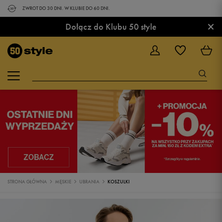
ZWROT DO 30 DNI. W KLUBIE DO 60 DNI.
×
Dołącz do Klubu 50 style
STRONA GŁÓWNA
MĘSKIE
UBRANIA
KOSZULKI