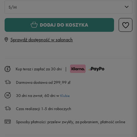
S/M
S
Powiadom o dostępności
DODAJ DO KOSZYKA
Sprawdź dostępność w salonach
S/M
L
Powiadom o dostępności
Kup teraz i zapłać za 30 dni
|
L/XL
Powiadom o dostępności
Darmowa dostawa od 299,99 zł
30 dni na zwrot, 60 dni w
Klubie
Czas realizacji 1-5 dni roboczych
Sposoby płatności:
przelew zwykły, za pobraniem, płatność online