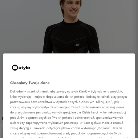
Chronimy Twoje dane
Dokładamy wszelkich starań, aby zakupy naszych Klientów były udane, a produkty,
które wybierają – najlepiej dopasowane do ich potrzeb. Robimy to jednak przy pełnym
poszanowaniu bezpieczeństwa wszystkich danych osobowych. Kliknij „OK”, jeśli
chcesz, abyśmy wykorzystywali informacje o Twoich zachowaniach na naszej stronie
do przygotowania personalizowanych specjalnie dla Ciebie treści, w tym rekomendacji
1/4
produktów dopasowanych do Twoich potrzeb i zainteresowań, spersonalizowanych
PROMO: DO -30%
reklam czy zapamiętywanie wybranych preferencji. W każdej chwili możesz zmienić
swoją decyzję i ustawienia dotyczące plików cookie wybierając „Dostosuj”. Jeśli nie
chcesz otrzymywać spersonalizowanej oferty produktów, dopasowanych do Twoich