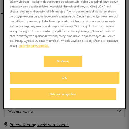
które wybierają – najlepiej dopasowane do ich potrzeb. Robimy to jednak przy pełnym
poszanowaniu bezpieczeństwa wszystkich danych osobowych. Kliknij „OK”, jeśli
chcesz, abyśmy wykorzystywali informacje o Twoich zachowaniach na naszej stronie
do przygotowania personalizowanych specjalnie dla Ciebie treści, w tym rekomendacji
produktów dopasowanych do Twoich potrzeb i zainteresowań, spersonalizowanych
UP8 TOREBKA ELLINES
reklam czy zapamiętywanie wybranych preferencji. W każdej chwili możesz zmienić
swoją decyzję i ustawienia dotyczące plików cookie wybierając „Dostosuj”. Jeśli nie
chcesz otrzymywać spersonalizowanej oferty produktów, dopasowanych do Twoich
preferencji, wybierz „Odrzuć wszystkie”. W celu uzyskania więcej informacji, przeczytaj
5.0
naszą
politykę prywatności.
(
13
)
19,99
zł
z Vat
Dostosuj
+ 100 PKT W
KLUBIE 50 STYLE
OK
Produkt niedostępny
Odrzuć wszystkie
Jeśli artykuł będzie ponownie dostępny, otrzymasz od nas powiadomienie.
Wybierz rozmiar
Sprawdź dostępność w salonach
ONE SIZE
Powiadom o dostępności