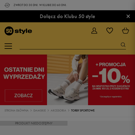
ZWROT DO 30 DNI. W KLUBIE DO 60 DNI.
×
Dołącz do Klubu 50 style
STRONA GŁÓWNA
DAMSKIE
AKCESORIA
TORBY SPORTOWE
PRODUKT NIEDOSTĘPNY