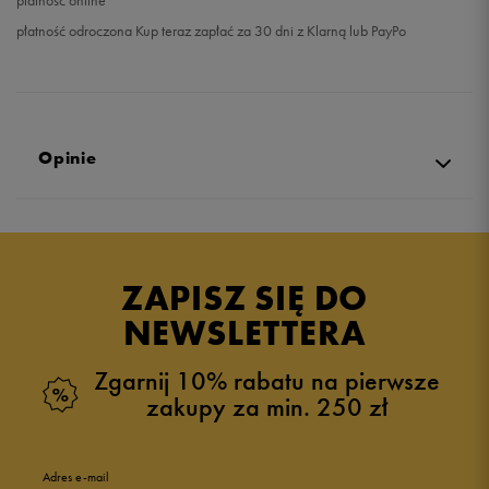
płatność online
płatność odroczona Kup teraz zapłać za 30 dni z Klarną lub PayPo
Opinie
5.0
opinii klientów
13
z całego okresu
ZAPISZ SIĘ DO
zebranych i zweryfikowanych przez
NEWSLETTERA
Zgarnij 10% rabatu na pierwsze
zakupy za min. 250 zł
5
100%
Adres e-mail