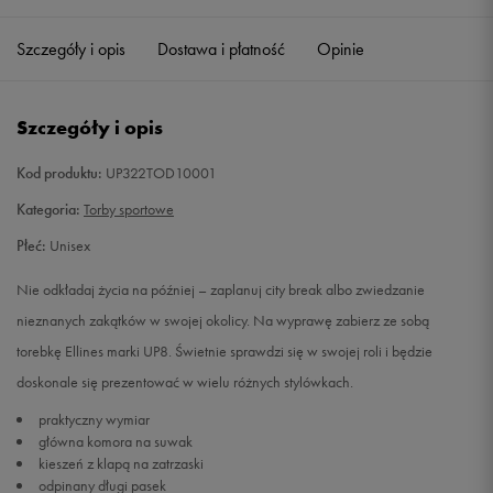
Szczegóły i opis
Dostawa i płatność
Opinie
Szczegóły i opis
Kod produktu:
UP322TOD10001
Kategoria:
Torby sportowe
Płeć:
Unisex
Nie odkładaj życia na później – zaplanuj city break albo zwiedzanie
nieznanych zakątków w swojej okolicy. Na wyprawę zabierz ze sobą
torebkę Ellines marki UP8. Świetnie sprawdzi się w swojej roli i będzie
doskonale się prezentować w wielu różnych stylówkach.
praktyczny wymiar
główna komora na suwak
kieszeń z klapą na zatrzaski
odpinany długi pasek