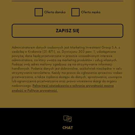
4
0%
Oferta damska
Oferta męska
3
0%
ZAPISZ SIĘ
2
0%
1
Administratorem danych osobowych jest Marketing Investment Group S.A. z
0%
siedzibą w Krakowie (31-871), os. Dywizjonu 303 paw. 1, udostępnione
powyżej dane będą przetwarzane w prawnie uzasadnionym interesie
administratora, za który uważa się marketing produktów i usług własnych.
Podając swój adres mailowy zgadzasz się na otrzymywanie informacji
handlowych. Podanie danych jest dobrowolne, aczkolwiek niezbędne w celu
otrzymywania newslettera. Każdy ma prawo do zgłoszenia sprzeciwu wobec
przetwarzania, a także żądania dostępu do danych, sprostowania, usunięcia
lub ograniczenia przetwarzania oraz prawo wniesienia skargi do organu
Jak zbieramy opinie?
nadzorczego.
Pełną treść oświadczenia o ochronie prywatności można
znaleźć w Polityce prywatności.
Opinie klientów
Wyczyść
Szukaj
CHAT