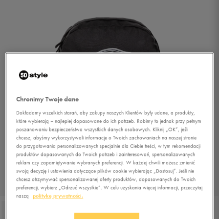
Chronimy Twoje dane
Dokładamy wszelkich starań, aby zakupy naszych Klientów były udane, a produkty,
które wybierają – najlepiej dopasowane do ich potrzeb. Robimy to jednak przy pełnym
poszanowaniu bezpieczeństwa wszystkich danych osobowych. Kliknij „OK”, jeśli
chcesz, abyśmy wykorzystywali informacje o Twoich zachowaniach na naszej stronie
do przygotowania personalizowanych specjalnie dla Ciebie treści, w tym rekomendacji
produktów dopasowanych do Twoich potrzeb i zainteresowań, spersonalizowanych
reklam czy zapamiętywanie wybranych preferencji. W każdej chwili możesz zmienić
swoją decyzję i ustawienia dotyczące plików cookie wybierając „Dostosuj”. Jeśli nie
chcesz otrzymywać spersonalizowanej oferty produktów, dopasowanych do Twoich
1/3
preferencji, wybierz „Odrzuć wszystkie”. W celu uzyskania więcej informacji, przeczytaj
naszą
politykę prywatności.