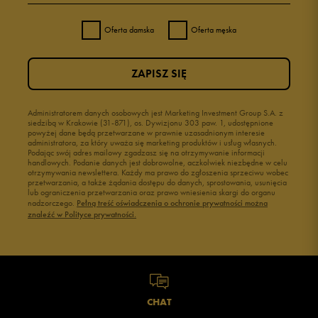
4
0%
Oferta damska
Oferta męska
3
0%
ZAPISZ SIĘ
2
0%
1
Administratorem danych osobowych jest Marketing Investment Group S.A. z
0%
siedzibą w Krakowie (31-871), os. Dywizjonu 303 paw. 1, udostępnione
powyżej dane będą przetwarzane w prawnie uzasadnionym interesie
administratora, za który uważa się marketing produktów i usług własnych.
Podając swój adres mailowy zgadzasz się na otrzymywanie informacji
handlowych. Podanie danych jest dobrowolne, aczkolwiek niezbędne w celu
otrzymywania newslettera. Każdy ma prawo do zgłoszenia sprzeciwu wobec
przetwarzania, a także żądania dostępu do danych, sprostowania, usunięcia
lub ograniczenia przetwarzania oraz prawo wniesienia skargi do organu
Jak zbieramy opinie?
nadzorczego.
Pełną treść oświadczenia o ochronie prywatności można
znaleźć w Polityce prywatności.
Opinie klientów
Wyczyść
Szukaj
CHAT