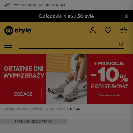
ZWROT DO 30 DNI. W KLUBIE DO 60 DNI.
×
Dołącz do Klubu 50 style
STRONA GŁÓWNA
DAMSKIE
AKCESORIA
PLECAKI
PRODUKT NIEDOSTĘPNY