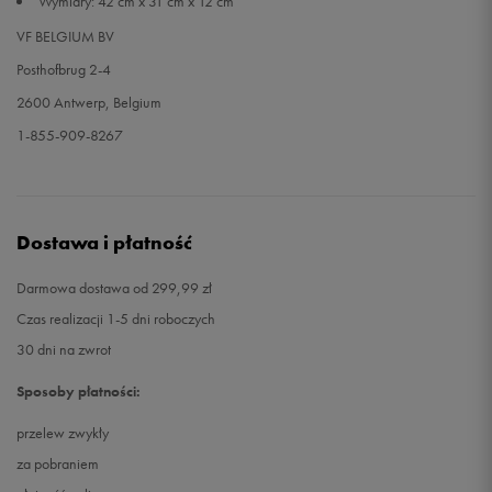
Wymiary: 42 cm x 31 cm x 12 cm
VF BELGIUM BV
Posthofbrug 2-4
2600 Antwerp, Belgium
1-855-909-8267
Dostawa i płatność
Darmowa dostawa od 299,99 zł
Czas realizacji 1-5 dni roboczych
30 dni na zwrot
Sposoby płatności:
przelew zwykły
za pobraniem