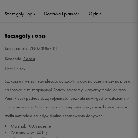
Szczegóły i opis
Dostawa i płatność
Opinie
Szczegóły i opis
Kod produktu:
VN0A3UI6BLK1
Kategoria:
Plecaki
Płeć:
Unisex
Szukasz uniwersalnego plecaka do szkoły, pracy, na uczelnię czy po prostu
na spotkanie ze znajomymy? Postaw na czarny, klasyczny model od marki
Vans. Plecak posiada dużą pojemność i pozwala na wygodne rozłożenie w
nim przedmiotów. Solidne zamki chronią zawartość, a miękko wyściełane
szelki pozwalaja na indywidualne dopasowanie do sylwetki.
Materiał: 100% poliester
Pojemność: ok. 22 litry