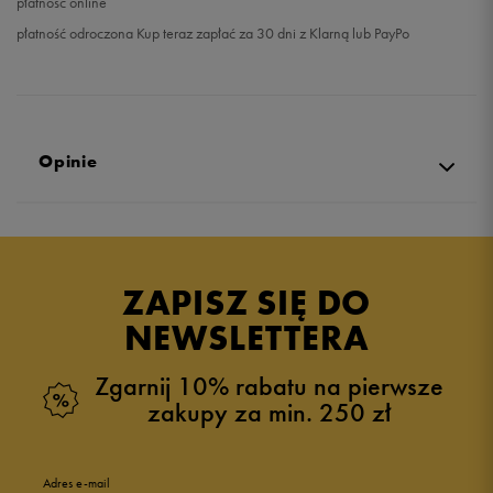
płatność online
płatność odroczona Kup teraz zapłać za 30 dni z Klarną lub PayPo
Opinie
5.0
opinii klientów
7
z całego okresu
ZAPISZ SIĘ DO
zebranych i zweryfikowanych przez
NEWSLETTERA
Zgarnij 10% rabatu na pierwsze
zakupy za min. 250 zł
5
100%
Adres e-mail