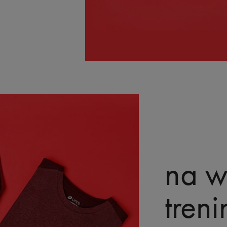
na w
treni