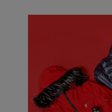
Skechers
Timberland
Umbro
Under Armour
Up8
U.S. Polo ASSN.
Vans