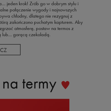
… jeden krok! Zrób go w dobrym stylu i
alne połączenie wygody i najnowszych
 bywa chłodny, dlatego nie rezygnuj z
i, którą zakończono puchatym kapturem. Aby
grzać atmosferę, postaw na termos z
ą lub… gorącą czekoladą.
CZ
na termy