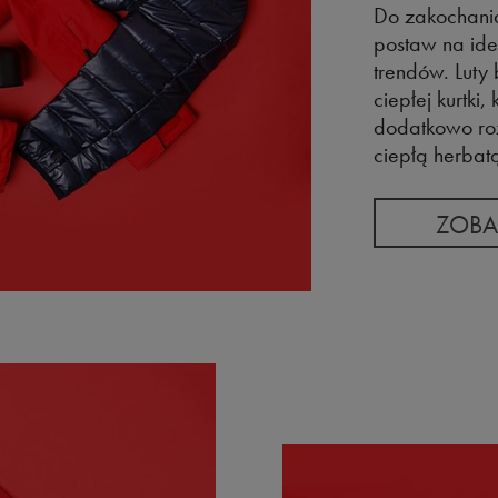
Do zakochania
postaw na ide
trendów. Luty
ciepłej kurtk
dodatkowo roz
ciepłą herbat
ZOBA