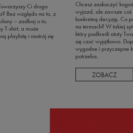
Chcesz zaskoczyć kogoś
Towarzyszy Ci druga
wyjazd, ale zawsze coś 
a? Bez względu na to, z
konkretną decyzję. Co p
plany – zadbaj o to,
na termach? W takiej syt
 T-shirt, a może
który podkreśli atuty Two
 playlistę i nastrój się
się czuć wyjątkowo. Dop
wygodne i przyczepne kl
potrzeba.
ZOBACZ