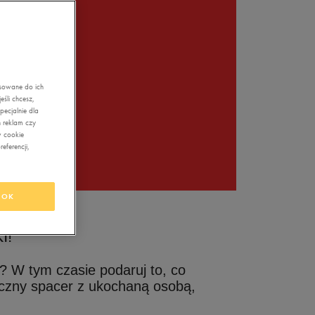
asowane do ich
śli chcesz,
ecjalnie dla
 reklam czy
w cookie
eferencji,
OK
I!
e? W tym czasie podaruj to, co
yczny spacer z ukochaną osobą,