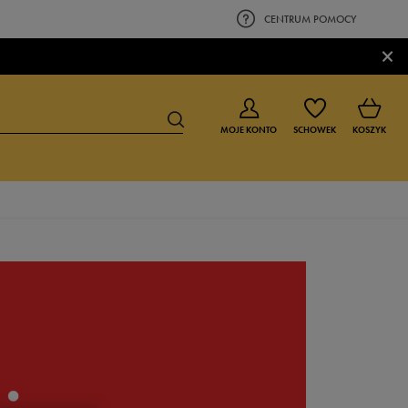
CENTRUM POMOCY
×
MOJE KONTO
SCHOWEK
KOSZYK
BUTY DLA CHŁOPCA
BUTY DLA DZIEWCZYNKI
0-4 lat
0-4 lat
4-8 lat
4-8 lat
9-16 lat
9-16 lat