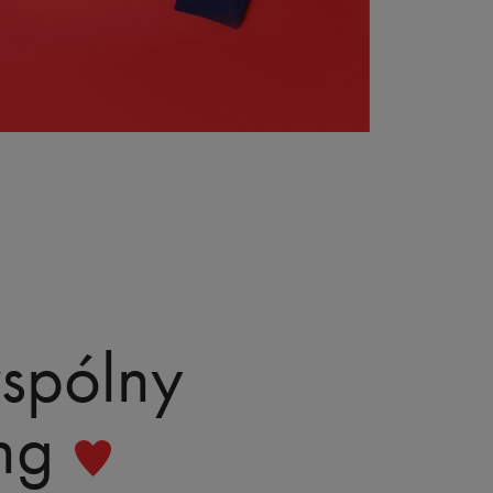
spólny
ng