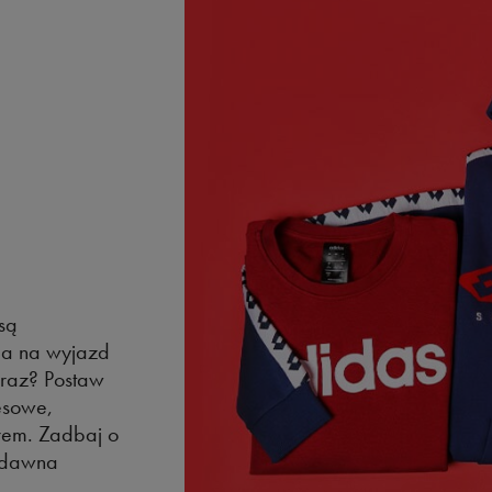
 są
 a na wyjazd
eraz? Postaw
esowe,
urem. Zadbaj o
d dawna