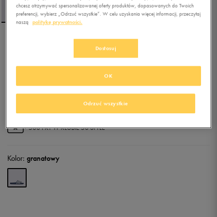
chcesz otrzymywać spersonalizowanej oferty produktów, dopasowanych do Twoich
preferencji, wybierz „Odrzuć wszystkie”. W celu uzyskania więcej informacji, przeczytaj
naszą
politykę prywatności.
ADIDAS ADILETTE AQUA
Dostosuj
OK
4.8
(
337
)
74,99
zł
z Vat
84,99
zł
-12%
(najniższa cena od momentu wprowadzenia produktu)
Odrzuć wszystkie
99,99
zł
-25%
(cena początkowa)
+ 500 PKT W
KLUBIE 50 STYLE
Kolor:
granatowy