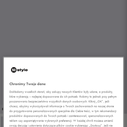
Chronimy Twoje dane
Dokładamy wszelkich starań, aby zakupy naszych Klientów były udane, a produkty,
które wybierają – najlepiej dopasowane do ich potrzeb. Robimy to jednak przy pełnym
poszanowaniu bezpieczeństwa wszystkich danych osobowych. Kliknij „OK”, jeśli
chcesz, abyśmy wykorzystywali informacje o Twoich zachowaniach na naszej stronie
1/2
PROMO: DO -30%
do przygotowania personalizowanych specjalnie dla Ciebie treści, w tym rekomendacji
produktów dopasowanych do Twoich potrzeb i zainteresowań, spersonalizowanych
reklam czy zapamiętywanie wybranych preferencji. W każdej chwili możesz zmienić
swoją decyzję i ustawienia dotyczące plików cookie wybierając „Dostosuj”. Jeśli nie