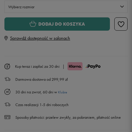
Wybierz rozmiar
Rozmiary EU
Rozmiary US
DODAJ DO KOSZYKA
40 1/2
25,5 cm
Powiadom o dostępności
Sprawdź dostępność w salonach
42
26,5 cm
Powiadom o dostępności
43
27,5 cm
Powiadom o dostępności
Kup teraz i zapłać za 30 dni
|
Darmowa dostawa od 299,99 zł
44 1/2
28,5 cm
30 dni na zwrot, 60 dni w
Klubie
46
29,5 cm
Czas realizacji 1-5 dni roboczych
47
30,5 cm
Sposoby płatności:
przelew zwykły, za pobraniem, płatność online
48 1/2
31,5 cm
Powiadom o dostępności