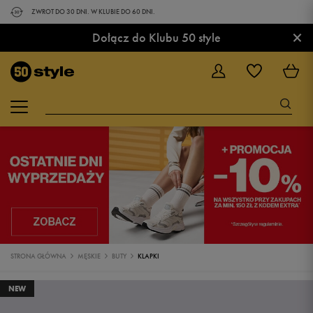
ZWROT DO 30 DNI. W KLUBIE DO 60 DNI.
×
Dołącz do Klubu 50 style
STRONA GŁÓWNA
MĘSKIE
BUTY
KLAPKI
NEW