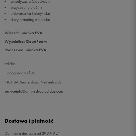
amortyzacja CloudFoam
przyczepny bieżnik
uniwersalna kolorystyka
duży branding na pasku
Wierzch: pianka EVA
Wyściółka: CloudFoam
Podeszwa: pianka EVA
adidas
Hoogoorddreef 9a
1101 BA Amsterdam, Netherlands
serviceinfo@onlineshop.adidas.com
Dostawa i płatność
Darmowa dostawa od 299,99 zł