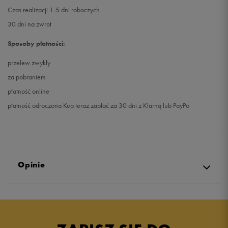
Czas realizacji 1-5 dni roboczych
30 dni na zwrot
Sposoby płatności:
przelew zwykły
za pobraniem
płatność online
płatność odroczona Kup teraz zapłać za 30 dni z Klarną lub PayPo
Opinie
4.8
opinii klientów
337
z całego okresu