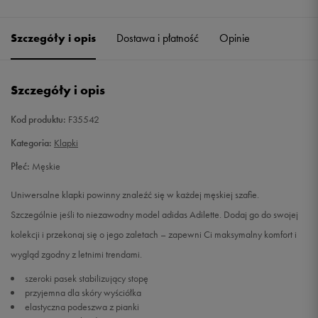
Szczegóły i opis
Dostawa i płatność
Opinie
Szczegóły i opis
Kod produktu:
F35542
Kategoria:
Klapki
Płeć:
Męskie
Uniwersalne klapki powinny znaleźć się w każdej męskiej szafie.
Szczególnie jeśli to niezawodny model adidas Adilette. Dodaj go do swojej
kolekcji i przekonaj się o jego zaletach – zapewni Ci maksymalny komfort i
wygląd zgodny z letnimi trendami.
szeroki pasek stabilizujący stopę
przyjemna dla skóry wyściółka
elastyczna podeszwa z pianki