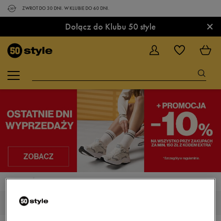
ZWROT DO 30 DNI. W KLUBIE DO 60 DNI.
×
Dołącz do Klubu 50 style
STRONA GŁÓWNA
ADIDAS EQ19 RUN WINTER
ADIDAS EQ19 RUN WINTER