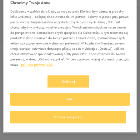
Wyników
0
Chronimy Twoje dane
Dokładamy wszelkich starań, aby zakupy naszych Klientów były udane, a produkty,
Sortuj:
FILTRUJ
REKOMENDOWANE
które wybierają – najlepiej dopasowane do ich potrzeb. Robimy to jednak przy pełnym
Pokaż
poszanowaniu bezpieczeństwa wszystkich danych osobowych. Kliknij „OK”, jeśli
chcesz, abyśmy wykorzystywali informacje o Twoich zachowaniach na naszej stronie
60
do przygotowania personalizowanych specjalnie dla Ciebie treści, w tym rekomendacji
z 0
produktów dopasowanych do Twoich potrzeb i zainteresowań, spersonalizowanych
reklam czy zapamiętywanie wybranych preferencji. W każdej chwili możesz zmienić
swoją decyzję i ustawienia dotyczące plików cookie wybierając „Dostosuj”. Jeśli nie
Nie wybrano filtrów
chcesz otrzymywać spersonalizowanej oferty produktów, dopasowanych do Twoich
preferencji, wybierz „Odrzuć wszystkie”. W celu uzyskania więcej informacji, przeczytaj
naszą
politykę prywatności.
Dostosuj
OK
Brak produktów do wyświetlenia
Zmień kryteria wyszukiwania lub
Odrzuć wszystkie
usuń wybrane filtry