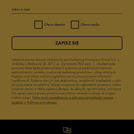
Adres e-mail
Oferta damska
Oferta męska
ZAPISZ SIĘ
Administratorem danych osobowych jest Marketing Investment Group S.A. z
siedzibą w Krakowie (31-871), os. Dywizjonu 303 paw. 1, udostępnione
powyżej dane będą przetwarzane w prawnie uzasadnionym interesie
administratora, za który uważa się marketing produktów i usług własnych.
Podając swój adres mailowy zgadzasz się na otrzymywanie informacji
handlowych. Podanie danych jest dobrowolne, aczkolwiek niezbędne w celu
otrzymywania newslettera. Każdy ma prawo do zgłoszenia sprzeciwu wobec
przetwarzania, a także żądania dostępu do danych, sprostowania, usunięcia
lub ograniczenia przetwarzania oraz prawo wniesienia skargi do organu
nadzorczego.
Pełną treść oświadczenia o ochronie prywatności można
znaleźć w Polityce prywatności.