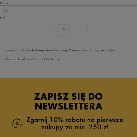
Pokaż
60
z 0
z
1
Przeglądasz
buty do biegania adidas
eq19 run winter
. Dostępne modele:
Wróć do kolekcji
adidas EQ19 Winter
ZAPISZ SIĘ DO
NEWSLETTERA
Zgarnij 10% rabatu na pierwsze
zakupy za min. 250 zł