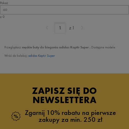
Pokaż
60
z 0
z
1
Przeglądasz
męskie
buty do biegania adidas Kaptir Super .
Dostępne modele:
Wróć do kolekcji
adidas Kaptir Super
ZAPISZ SIĘ DO
NEWSLETTERA
Zgarnij 10% rabatu na pierwsze
zakupy za min. 250 zł