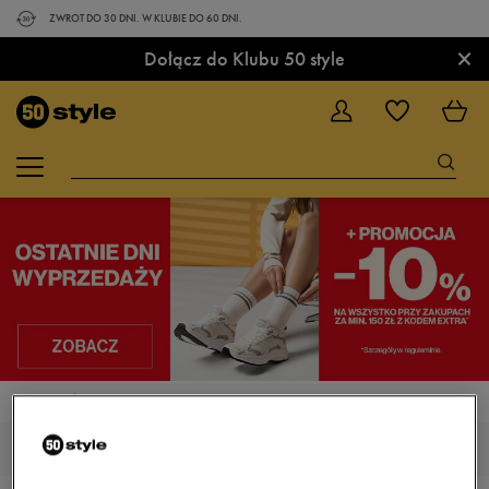
ZWROT DO 30 DNI. W KLUBIE DO 60 DNI.
×
Dołącz do Klubu 50 style
STRONA GŁÓWNA
ADIDAS KAPTIR SUPER
MĘSKIE ADIDAS KAPTIR SUPER