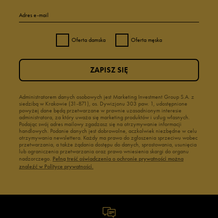
Adres e-mail
Oferta damska
Oferta męska
ZAPISZ SIĘ
Administratorem danych osobowych jest Marketing Investment Group S.A. z
siedzibą w Krakowie (31-871), os. Dywizjonu 303 paw. 1, udostępnione
powyżej dane będą przetwarzane w prawnie uzasadnionym interesie
administratora, za który uważa się marketing produktów i usług własnych.
Podając swój adres mailowy zgadzasz się na otrzymywanie informacji
handlowych. Podanie danych jest dobrowolne, aczkolwiek niezbędne w celu
otrzymywania newslettera. Każdy ma prawo do zgłoszenia sprzeciwu wobec
przetwarzania, a także żądania dostępu do danych, sprostowania, usunięcia
lub ograniczenia przetwarzania oraz prawo wniesienia skargi do organu
nadzorczego.
Pełną treść oświadczenia o ochronie prywatności można
znaleźć w Polityce prywatności.