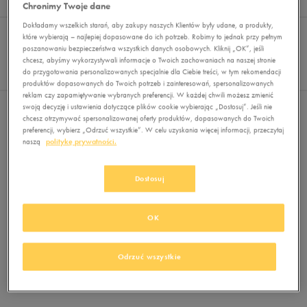
Wyników
0
Chronimy Twoje dane
Dokładamy wszelkich starań, aby zakupy naszych Klientów były udane, a produkty,
Sortuj:
FILTRUJ
REKOMENDOWANE
które wybierają – najlepiej dopasowane do ich potrzeb. Robimy to jednak przy pełnym
Pokaż
poszanowaniu bezpieczeństwa wszystkich danych osobowych. Kliknij „OK”, jeśli
chcesz, abyśmy wykorzystywali informacje o Twoich zachowaniach na naszej stronie
60
do przygotowania personalizowanych specjalnie dla Ciebie treści, w tym rekomendacji
z 0
produktów dopasowanych do Twoich potrzeb i zainteresowań, spersonalizowanych
reklam czy zapamiętywanie wybranych preferencji. W każdej chwili możesz zmienić
swoją decyzję i ustawienia dotyczące plików cookie wybierając „Dostosuj”. Jeśli nie
Nie wybrano filtrów
chcesz otrzymywać spersonalizowanej oferty produktów, dopasowanych do Twoich
preferencji, wybierz „Odrzuć wszystkie”. W celu uzyskania więcej informacji, przeczytaj
naszą
politykę prywatności.
Dostosuj
OK
Brak produktów do wyświetlenia
Zmień kryteria wyszukiwania lub
Odrzuć wszystkie
usuń wybrane filtry