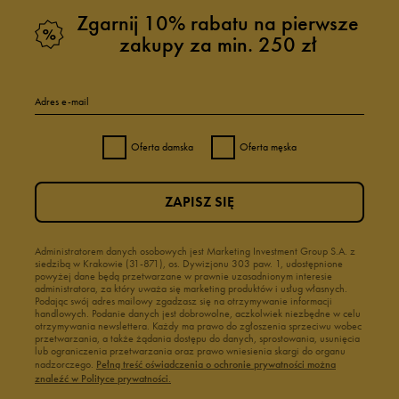
Zgarnij 10% rabatu na pierwsze
zakupy za min. 250 zł
Adres e-mail
Oferta damska
Oferta męska
ZAPISZ SIĘ
Administratorem danych osobowych jest Marketing Investment Group S.A. z
siedzibą w Krakowie (31-871), os. Dywizjonu 303 paw. 1, udostępnione
powyżej dane będą przetwarzane w prawnie uzasadnionym interesie
administratora, za który uważa się marketing produktów i usług własnych.
Podając swój adres mailowy zgadzasz się na otrzymywanie informacji
handlowych. Podanie danych jest dobrowolne, aczkolwiek niezbędne w celu
otrzymywania newslettera. Każdy ma prawo do zgłoszenia sprzeciwu wobec
przetwarzania, a także żądania dostępu do danych, sprostowania, usunięcia
lub ograniczenia przetwarzania oraz prawo wniesienia skargi do organu
nadzorczego.
Pełną treść oświadczenia o ochronie prywatności można
znaleźć w Polityce prywatności.