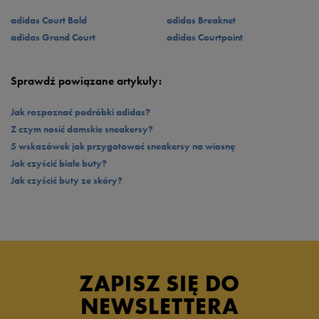
dynamiczny niczym podczas spaceru w chmurach.
uniwersalne damskie obuwie, które na pewno przypadnie Ci do gustu.
adidas Court Bold
adidas Breaknet
adidas Grand Court
adidas Courtpoint
Sprawdź powiązane artykuły:
Jak rozpoznać podróbki adidas?
Z czym nosić damskie sneakersy?
5 wskazówek jak przygotować sneakersy na wiosnę
Jak czyścić białe buty?
Jak czyścić buty ze skóry?
ZAPISZ SIĘ DO
NEWSLETTERA