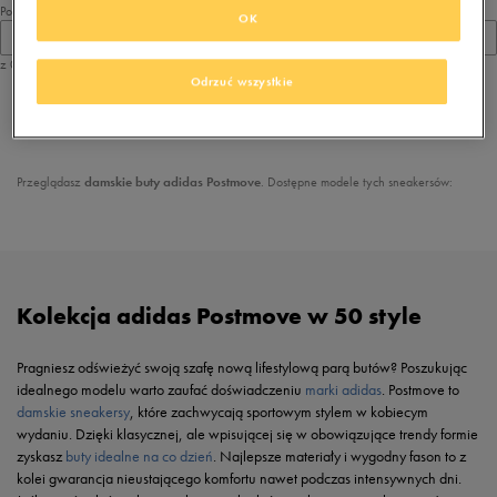
Pokaż
OK
60
z 0
Odrzuć wszystkie
z
1
Przeglądasz
damskie buty adidas Postmove
. Dostępne modele tych sneakersów:
Kolekcja adidas Postmove w 50 style
Pragniesz odświeżyć swoją szafę nową lifestylową parą butów? Poszukując
idealnego modelu warto zaufać doświadczeniu
marki adidas
. Postmove to
damskie sneakersy
, które zachwycają sportowym stylem w kobiecym
wydaniu. Dzięki klasycznej, ale wpisującej się w obowiązujące trendy formie
zyskasz
buty idealne na co dzień
. Najlepsze materiały i wygodny fason to z
kolei gwarancja nieustającego komfortu nawet podczas intensywnych dni.