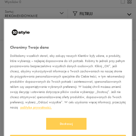
Wyników
0
Sortuj:
FILTRUJ
REKOMENDOWANE
Pokaż
60
z 0
Chronimy Twoje dane
Nie wybrano filtrów
Dokładamy wszelkich starań, aby zakupy naszych Klientów były udane, a produkty,
które wybierają – najlepiej dopasowane do ich potrzeb. Robimy to jednak przy pełnym
poszanowaniu bezpieczeństwa wszystkich danych osobowych. Kliknij „OK”, jeśli
chcesz, abyśmy wykorzystywali informacje o Twoich zachowaniach na naszej stronie
do przygotowania personalizowanych specjalnie dla Ciebie treści, w tym rekomendacji
produktów dopasowanych do Twoich potrzeb i zainteresowań, spersonalizowanych
reklam czy zapamiętywanie wybranych preferencji. W każdej chwili możesz zmienić
swoją decyzję i ustawienia dotyczące plików cookie wybierając „Dostosuj”. Jeśli nie
chcesz otrzymywać spersonalizowanej oferty produktów, dopasowanych do Twoich
Brak produktów do wyświetlenia
preferencji, wybierz „Odrzuć wszystkie”. W celu uzyskania więcej informacji, przeczytaj
naszą
politykę prywatności.
Zmień kryteria wyszukiwania lub
usuń wybrane filtry
Dostosuj