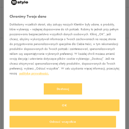
Wyników
0
Sortuj:
FILTRUJ
REKOMENDOWANE
Chronimy Twoje dane
Pokaż
Dokładamy wszelkich starań, aby zakupy naszych Klientów były udane, a produkty,
60
które wybierają – najlepiej dopasowane do ich potrzeb. Robimy to jednak przy pełnym
z 0
poszanowaniu bezpieczeństwa wszystkich danych osobowych. Kliknij „OK”, jeśli
chcesz, abyśmy wykorzystywali informacje o Twoich zachowaniach na naszej stronie
do przygotowania personalizowanych specjalnie dla Ciebie treści, w tym rekomendacji
Nie wybrano filtrów
produktów dopasowanych do Twoich potrzeb i zainteresowań, spersonalizowanych
reklam czy zapamiętywanie wybranych preferencji. W każdej chwili możesz zmienić
swoją decyzję i ustawienia dotyczące plików cookie wybierając „Dostosuj”. Jeśli nie
chcesz otrzymywać spersonalizowanej oferty produktów, dopasowanych do Twoich
preferencji, wybierz „Odrzuć wszystkie”. W celu uzyskania więcej informacji, przeczytaj
naszą
politykę prywatności.
Dostosuj
Brak produktów do wyświetlenia
Zmień kryteria wyszukiwania lub
OK
usuń wybrane filtry
Odrzuć wszystkie