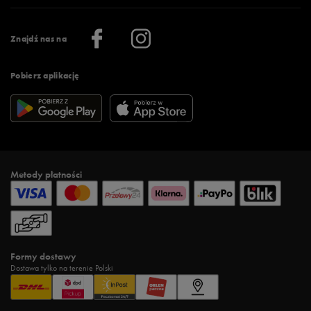
Praca
Regulamin aplikacji 50 style
Informacje o firmie
Więcej regulaminów >
Znajdź nas na
Pobierz aplikację
Metody płatności
Formy dostawy
Dostawa tylko na terenie Polski