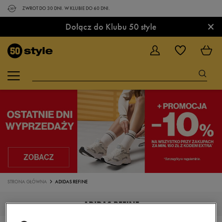
ZWROT DO 30 DNI. W KLUBIE DO 60 DNI.
×
Dołącz do Klubu 50 style
STRONA GŁÓWNA
ADIDAS REFINE
ADIDAS REFINE