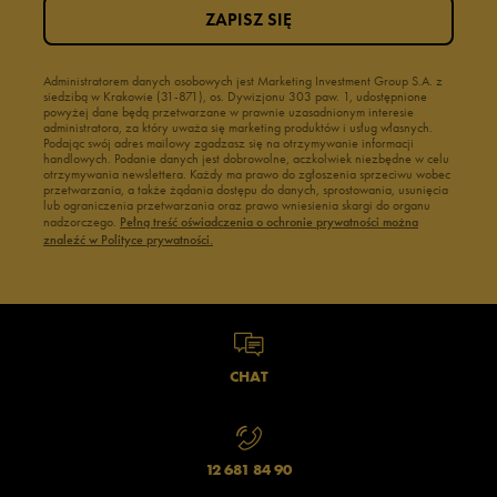
ZAPISZ SIĘ
Administratorem danych osobowych jest Marketing Investment Group S.A. z
siedzibą w Krakowie (31-871), os. Dywizjonu 303 paw. 1, udostępnione
powyżej dane będą przetwarzane w prawnie uzasadnionym interesie
administratora, za który uważa się marketing produktów i usług własnych.
Podając swój adres mailowy zgadzasz się na otrzymywanie informacji
handlowych. Podanie danych jest dobrowolne, aczkolwiek niezbędne w celu
otrzymywania newslettera. Każdy ma prawo do zgłoszenia sprzeciwu wobec
przetwarzania, a także żądania dostępu do danych, sprostowania, usunięcia
lub ograniczenia przetwarzania oraz prawo wniesienia skargi do organu
nadzorczego.
Pełną treść oświadczenia o ochronie prywatności można
znaleźć w Polityce prywatności.
CHAT
12 681 84 90