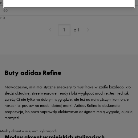
Pokaż
60
z 0
z
1
Buty adidas Refine
Nowoczesne, minimalistyczne sneakery to must have w szafie każdego, kto
śledzi aktualne, streetwearowe trendy i lubi wyglądać modnie. Jeśli jednak
zależy Ci nie tylko na dobrym wyglądzie, ale też na najwyższym komforcie
noszenia, postaw na model dobrej marki. Adidas Refine to doskonała
propozycja, bo poza naprawdę efektownym designem mają wygodę, o jakiej
marzysz!
Modny akcent w miejskich stylizacjach
Modny akcent w miejskich stylizacjach