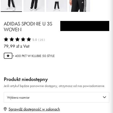
ADIDAS SPODNIE U 3S
WOVEN
5.0
(
25
)
79,99
zł
z Vat
+ 400 PKT W
KLUBIE 50 STYLE
Produkt niedostępny
Jeśli artykuł będzie ponownie dostępny, otrzymasz od nas powiadomienie.
Wybierz rozmiar
Sprawdź dostępność w salonach
140
Powiadom o dostępności