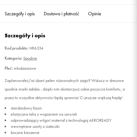
Szczegóły i opis
Dostawa i płatność
Opinie
152
Powiadom o dostępności
164
Powiadom o dostępności
Szczegóły i opis
176
Powiadom o dostępności
Kod produktu:
HR6334
Kategoria:
Spodnie
Płeć:
młodzieżowe
Zaplanowałeś/aś dzień pełen różnorodnych zajęć? Wskocz w dresowe
spodnie marki adidas - dzięki nim dostarczysz sobie poczucia komfortu, a
przez to wszystkie aktywności będą sprawiać Ci jeszcze większą frajdę!
standardowy fason
elastyczna talia z wiązaniem na sznurek
odprowadzający wilgoć materiał z technologią AEROREADY
wewnętrzne szorty z siateczki
boczne kieszenie