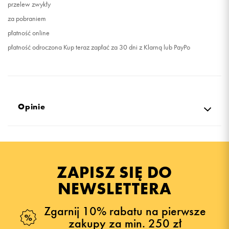
przelew zwykły
za pobraniem
płatność online
płatność odroczona Kup teraz zapłać za 30 dni z Klarną lub PayPo
Opinie
5.0
opinii klientów
25
z całego okresu
ZAPISZ SIĘ DO
zebranych i zweryfikowanych przez
NEWSLETTERA
Zgarnij 10% rabatu na pierwsze
zakupy za min. 250 zł