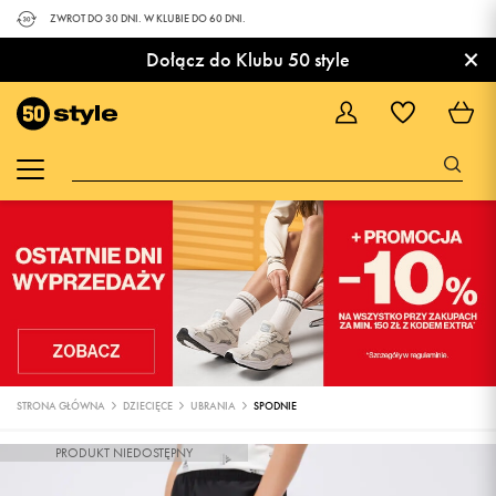
ZWROT DO 30 DNI. W KLUBIE DO 60 DNI.
×
Dołącz do Klubu 50 style
STRONA GŁÓWNA
DZIECIĘCE
UBRANIA
SPODNIE
PRODUKT NIEDOSTĘPNY