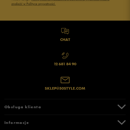
znaleźć w Polityce prywatności.
Opinie klientów
Wyczyść
Szukaj
CHAT
12 681 84 90
SKLEP@50STYLE.COM
Obsługa klienta
Centrum Pomocy
Informacje
Zwroty i reklamacje