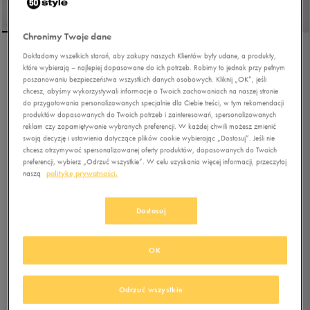
Chronimy Twoje dane
Dokładamy wszelkich starań, aby zakupy naszych Klientów były udane, a produkty,
ADIDAS TORBA 4ATHLTS
które wybierają – najlepiej dopasowane do ich potrzeb. Robimy to jednak przy pełnym
DUF S
poszanowaniu bezpieczeństwa wszystkich danych osobowych. Kliknij „OK”, jeśli
chcesz, abyśmy wykorzystywali informacje o Twoich zachowaniach na naszej stronie
do przygotowania personalizowanych specjalnie dla Ciebie treści, w tym rekomendacji
5.0
(
27
)
produktów dopasowanych do Twoich potrzeb i zainteresowań, spersonalizowanych
116,99
zł
z Vat
reklam czy zapamiętywanie wybranych preferencji. W każdej chwili możesz zmienić
swoją decyzję i ustawienia dotyczące plików cookie wybierając „Dostosuj”. Jeśli nie
119,99
zł
-3%
(najniższa cena z 30 dni przed obniżką)
chcesz otrzymywać spersonalizowanej oferty produktów, dopasowanych do Twoich
129,99
zł
-10%
(cena bezpośrednio przed promocją)
preferencji, wybierz „Odrzuć wszystkie”. W celu uzyskania więcej informacji, przeczytaj
naszą
politykę prywatności.
+ 650 PKT W
KLUBIE 50 STYLE
Dostosuj
Kolor:
czarny
OK
Odrzuć wszystkie