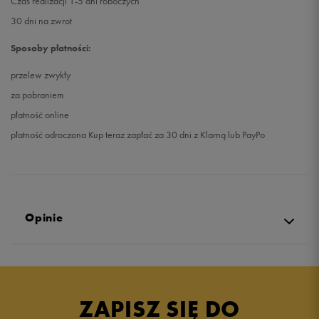
Czas realizacji 1-5 dni roboczych
30 dni na zwrot
Sposoby płatności:
przelew zwykły
za pobraniem
płatność online
płatność odroczona Kup teraz zapłać za 30 dni z Klarną lub PayPo
Opinie
5.0
opinii klientów
27
z całego okresu
ZAPISZ SIĘ DO
zebranych i zweryfikowanych przez