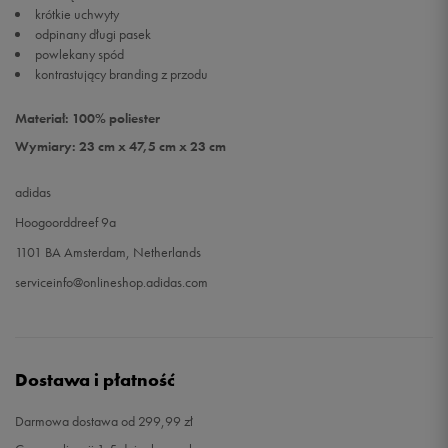
krótkie uchwyty
odpinany długi pasek
powlekany spód
kontrastujący branding z przodu
Materiał: 100% poliester
Wymiary: 23 cm x 47,5 cm x 23 cm
adidas
Hoogoorddreef 9a
1101 BA Amsterdam, Netherlands
serviceinfo@onlineshop.adidas.com
Dostawa i płatność
Darmowa dostawa od 299,99 zł