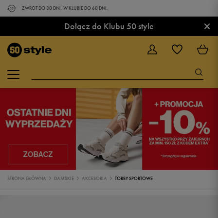
ZWROT DO 30 DNI. W KLUBIE DO 60 DNI.
×
Dołącz do Klubu 50 style
STRONA GŁÓWNA
DAMSKIE
AKCESORIA
TORBY SPORTOWE