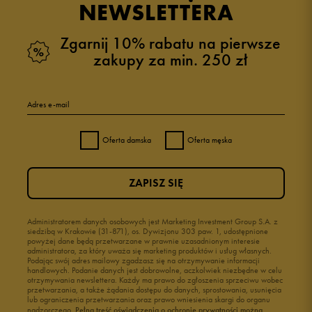
NEWSLETTERA
Zgarnij 10% rabatu na pierwsze
zakupy za min. 250 zł
5
100%
Adres e-mail
4
0%
Oferta damska
Oferta męska
3
0%
ZAPISZ SIĘ
2
0%
1
Administratorem danych osobowych jest Marketing Investment Group S.A. z
0%
siedzibą w Krakowie (31-871), os. Dywizjonu 303 paw. 1, udostępnione
powyżej dane będą przetwarzane w prawnie uzasadnionym interesie
administratora, za który uważa się marketing produktów i usług własnych.
Podając swój adres mailowy zgadzasz się na otrzymywanie informacji
handlowych. Podanie danych jest dobrowolne, aczkolwiek niezbędne w celu
otrzymywania newslettera. Każdy ma prawo do zgłoszenia sprzeciwu wobec
przetwarzania, a także żądania dostępu do danych, sprostowania, usunięcia
lub ograniczenia przetwarzania oraz prawo wniesienia skargi do organu
Jak zbieramy opinie?
nadzorczego.
Pełną treść oświadczenia o ochronie prywatności można