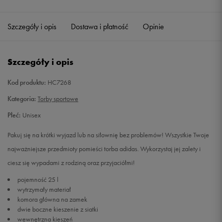
Szczegóły i opis
Dostawa i płatność
Opinie
Szczegóły i opis
Kod produktu:
HC7268
Kategoria:
Torby sportowe
Płeć:
Unisex
Pakuj się na krótki wyjazd lub na siłownię bez problemów! Wszystkie Twoje
najważniejsze przedmioty pomieści torba adidas. Wykorzystaj jej zalety i
ciesz się wypadami z rodziną oraz przyjaciółmi!
pojemność 25 l
wytrzymały materiał
komora główna na zamek
dwie boczne kieszenie z siatki
wewnętrzna kieszeń