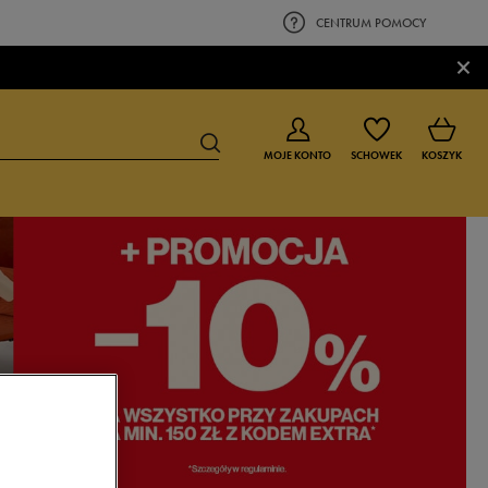
CENTRUM POMOCY
×
MOJE KONTO
SCHOWEK
KOSZYK
BUTY DLA CHŁOPCA
BUTY DLA DZIEWCZYNKI
0-4 lat
0-4 lat
4-8 lat
4-8 lat
9-16 lat
9-16 lat