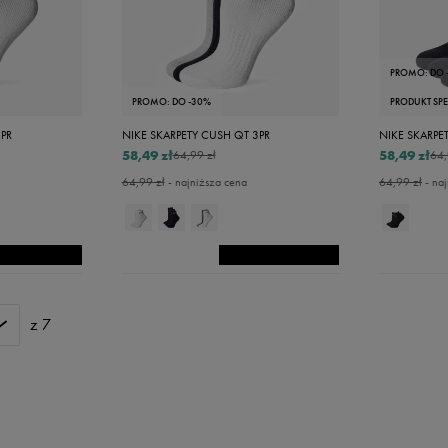
PROMO: DO 
PROMO: DO -30%
PRODUKT SP
3PR
NIKE SKARPETY CUSH QT 3PR
NIKE SKARPE
58,49 zł
58,49 zł
64,99 zł
64,
64,99 zł
- najniższa cena
64,99 zł
- naj
z 7