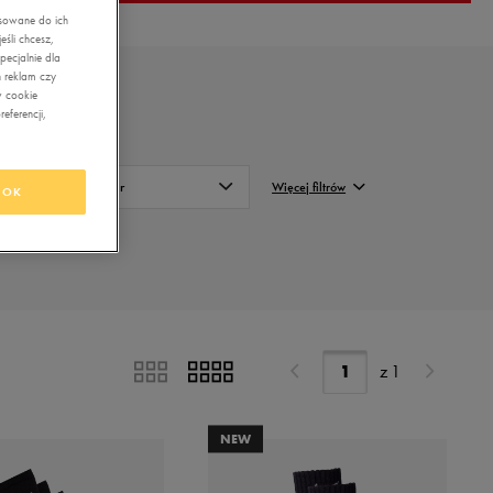
asowane do ich
śli chcesz,
ecjalnie dla
 reklam czy
w cookie
eferencji,
Kolor
Więcej filtrów
OK
Biały
FILTRUJ
Czarny
Wyczyść
Multicolor
Brązowy
z
1
NEW