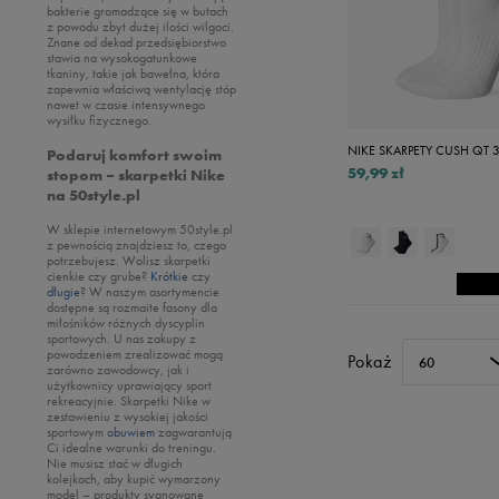
Puma
bakterie gromadzące się w butach
Nike
Vans
z powodu zbyt dużej ilości wilgoci.
Reebok
Znane od dekad przedsiębiorstwo
Oto
stawia na wysokogatunkowe
Sizeer
tkaniny, takie jak bawełna, która
Puma
zapewnia właściwą wentylację stóp
Skechers
nawet w czasie intensywnego
Reebok
wysiłku fizycznego.
Umbro
Sizeer
NIKE SKARPETY CUSH QT 
Podaruj komfort swoim
Vans
59,99 zł
Skechers
stopom – skarpetki Nike
na 50style.pl
Timberland
W sklepie internetowym 50style.pl
Umbro
z pewnością znajdziesz to, czego
potrzebujesz. Wolisz skarpetki
Under Armour
cienkie czy grube?
Krótkie
czy
długie
? W naszym asortymencie
Up8
dostępne są rozmaite fasony dla
miłośników różnych dyscyplin
U.S. Polo ASSN.
sportowych. U nas zakupy z
powodzeniem zrealizować mogą
Pokaż
Vans
60
zarówno zawodowcy, jak i
użytkownicy uprawiający sport
rekreacyjnie. Skarpetki Nike w
zestawieniu z wysokiej jakości
sportowym
obuwiem
zagwarantują
Ci idealne warunki do treningu.
Nie musisz stać w długich
kolejkach, aby kupić wymarzony
model – produkty sygnowane