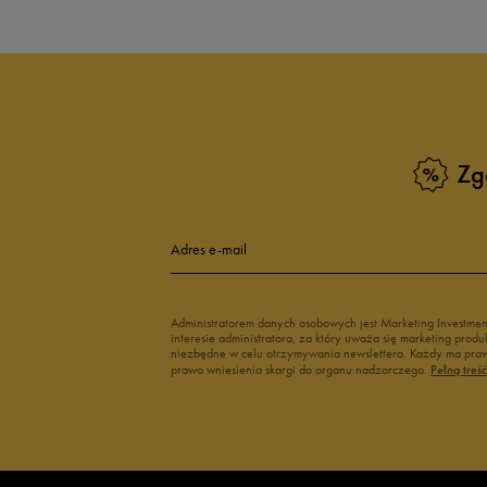
Zg
Adres e-mail
Administratorem danych osobowych jest Marketing Investme
interesie administratora, za który uważa się marketing pro
niezbędne w celu otrzymywania newslettera. Każdy ma prawo
prawo wniesienia skargi do organu nadzorczego.
Pełną treś