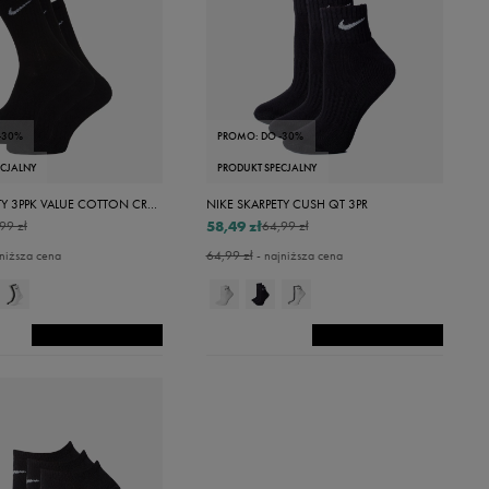
-30%
PROMO: DO -30%
ECJALNY
PRODUKT SPECJALNY
NIKE SKARPETY 3PPK VALUE COTTON CREW
NIKE SKARPETY CUSH QT 3PR
58,49 zł
99 zł
64,99 zł
niższa cena
64,99 zł
- najniższa cena