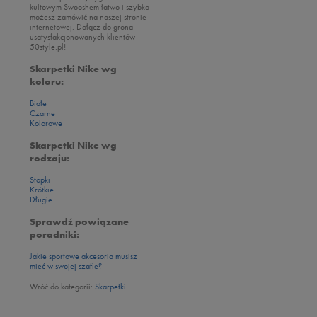
kultowym Swooshem łatwo i szybko
możesz zamówić na naszej stronie
internetowej. Dołącz do grona
usatysfakcjonowanych klientów
50style.pl!
Skarpetki Nike wg
koloru:
Białe
Czarne
Kolorowe
Skarpetki Nike wg
rodzaju:
Stopki
Krótkie
Długie
Sprawdź powiązane
poradniki:
Jakie sportowe akcesoria musisz
mieć w swojej szafie?
Wróć do kategorii:
Skarpetki