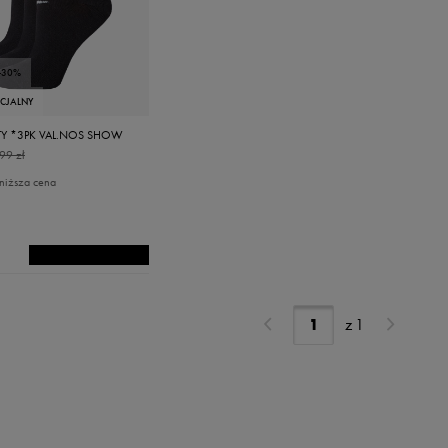
-30%
ECJALNY
TY *3PK VAL.NOS SHOW
99 zł
niższa cena
z
1