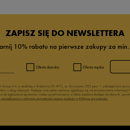
ZAPISZ SIĘ DO NEWSLETTERA
arnij 10% rabatu na pierwsze zakupy za min.
Oferta damska
Oferta męska
nt Group S.A. z siedzibą w Krakowie (31-871), os. Dywizjonu 303 paw. 1, udostępnione po
duktów i usług własnych. Podając swój adres mailowy zgadzasz się na otrzymywanie informacj
 do zgłoszenia sprzeciwu wobec przetwarzania, a także żądania dostępu do danych, sprost
ć oświadczenia o ochronie prywatności można znaleźć w Polityce prywatności.