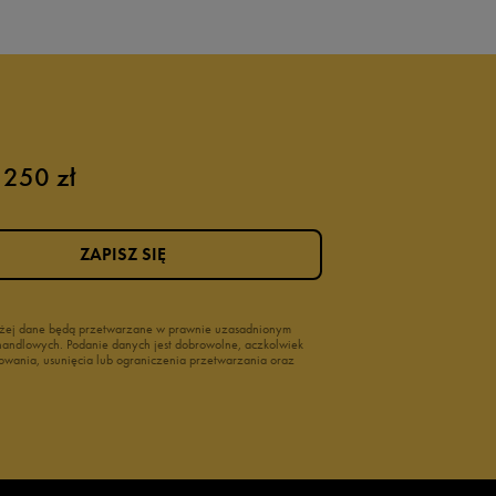
 250 zł
ZAPISZ SIĘ
wyżej dane będą przetwarzane w prawnie uzasadnionym
i handlowych. Podanie danych jest dobrowolne, aczkolwiek
owania, usunięcia lub ograniczenia przetwarzania oraz