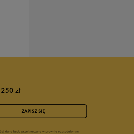
 250 zł
ZAPISZ SIĘ
wyżej dane będą przetwarzane w prawnie uzasadnionym