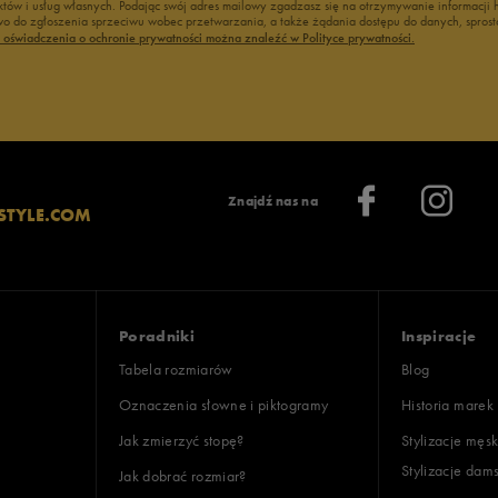
duktów i usług własnych. Podając swój adres mailowy zgadzasz się na otrzymywanie informacj
 do zgłoszenia sprzeciwu wobec przetwarzania, a także żądania dostępu do danych, sprost
ć oświadczenia o ochronie prywatności można znaleźć w Polityce prywatności.
Znajdź nas na
STYLE.COM
Poradniki
Inspiracje
Tabela rozmiarów
Blog
Oznaczenia słowne i piktogramy
Historia marek
Jak zmierzyć stopę?
Stylizacje męsk
Stylizacje dam
Jak dobrać rozmiar?