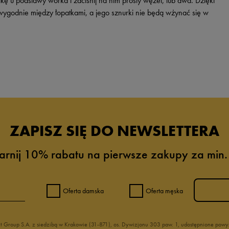
ę u podstawy worka i zaciśnij na nim prosty węzeł, lub dwa. Dzięki
 wygodnie między łopatkami, a jego sznurki nie będą wżynać się w
ZAPISZ SIĘ DO NEWSLETTERA
arnij 10% rabatu na pierwsze zakupy za min.
Oferta damska
Oferta męska
nt Group S.A. z siedzibą w Krakowie (31-871), os. Dywizjonu 303 paw. 1, udostępnione po