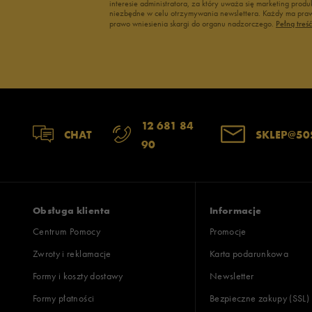
interesie administratora, za który uważa się marketing pro
niezbędne w celu otrzymywania newslettera. Każdy ma prawo
prawo wniesienia skargi do organu nadzorczego.
Pełną treś
12 681 84
CHAT
SKLEP@50
90
Obsługa klienta
Informacje
Centrum Pomocy
Promocje
Zwroty i reklamacje
Karta podarunkowa
Formy i koszty dostawy
Newsletter
Formy płatności
Bezpieczne zakupy (SSL)