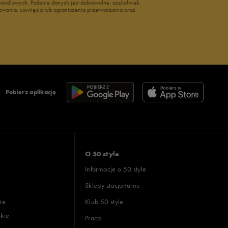
i handlowych. Podanie danych jest dobrowolne, aczkolwiek
owania, usunięcia lub ograniczenia przetwarzania oraz
Pobierz aplikację
O 50 style
Informacje o 50 style
Sklepy stacjonarne
ie
Klub 50 style
skie
Praca