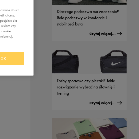
asowane do ich
Dlaczego podeszwa ma znaczenie?
śli chcesz,
Rola podeszwy w komforcie i
ecjalnie dla
stabilności buta
 reklam czy
w cookie
Czytaj więcej...
eferencji,
OK
Torby sportowe czy plecaki? Jakie
rozwiązanie wybrać na siłownię i
trening
Czytaj więcej...