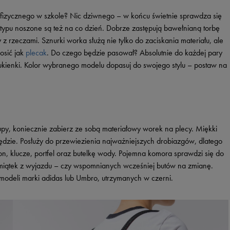
Vans
Timberland
fizycznego w szkole? Nic dziwnego – w końcu świetnie sprawdza się
Umbro
 typu noszone są też na co dzień. Dobrze zastępują bawełnianą torbę
 rzeczami. Sznurki worka służą nie tylko do zaciskania materiału, ale
Under Armour
osić jak
plecak
. Do czego będzie pasował? Absolutnie do każdej pary
Up8
 sukienki. Kolor wybranego modelu dopasuj do swojego stylu – postaw na
U.S. Polo ASSN.
Vans
kupy, koniecznie zabierz ze sobą materiałowy worek na plecy. Miękki
ędzie. Posłuży do przewiezienia najważniejszych drobiazgów, dlatego
, klucze, portfel oraz butelkę wody. Pojemna komora sprawdzi się do
amiątek z wyjazdu – czy wspomnianych wcześniej butów na zmianę.
 modeli marki adidas lub Umbro, utrzymanych w czerni.