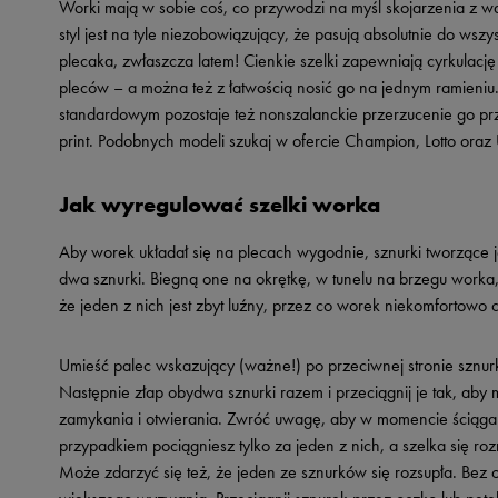
Worki mają w sobie coś, co przywodzi na myśl skojarzenia z wa
styl jest na tyle niezobowiązujący, że pasują absolutnie do ws
plecaka, zwłaszcza latem! Cienkie szelki zapewniają cyrkulację p
pleców – a można też z łatwością nosić go na jednym ramieniu. 
standardowym pozostaje też nonszalanckie przerzucenie go prze
print. Podobnych modeli szukaj w ofercie Champion, Lotto oraz
Jak wyregulować szelki worka
Aby worek układał się na plecach wygodnie, sznurki tworzące 
dwa sznurki. Biegną one na okrętkę, w tunelu na brzegu worka
że jeden z nich jest zbyt luźny, przez co worek niekomfortowo
Umieść palec wskazujący (ważne!) po przeciwnej stronie sznur
Następnie złap obydwa sznurki razem i przeciągnij je tak, aby 
zamykania i otwierania. Zwróć uwagę, aby w momencie ściągania
przypadkiem pociągniesz tylko za jeden z nich, a szelka się r
Może zdarzyć się też, że jeden ze sznurków się rozsupła. Bez 