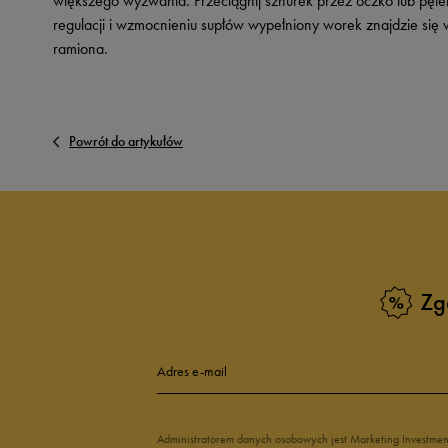
większego wyzwania. Przeciągnij sznurek przez oczko lub pętelk
regulacji i wzmocnieniu supłów wypełniony worek znajdzie się
ramiona.
Powrót do artykułów
Zg
Adres e-mail
Administratorem danych osobowych jest Marketing Investme