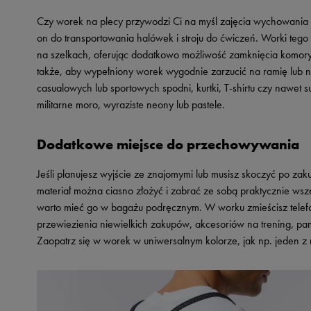
Skechers
Czy worek na plecy przywodzi Ci na myśl zajęcia wychowania 
Timberland
on do transportowania halówek i stroju do ćwiczeń. Worki tego
na szelkach, oferując dodatkowo możliwość zamknięcia komory z
Umbro
także, aby wypełniony worek wygodnie zarzucić na ramię lub n
Under Armour
casualowych lub sportowych spodni, kurtki, T-shirtu czy nawet
Up8
militarne moro, wyraziste neony lub pastele.
U.S. Polo ASSN.
Dodatkowe miejsce do przechowywania
Vans
Jeśli planujesz wyjście ze znajomymi lub musisz skoczyć po za
materiał można ciasno złożyć i zabrać ze sobą praktycznie wsz
warto mieć go w bagażu podręcznym. W worku zmieścisz telefon
przewiezienia niewielkich zakupów, akcesoriów na trening, p
Zaopatrz się w worek w uniwersalnym kolorze, jak np. jeden z