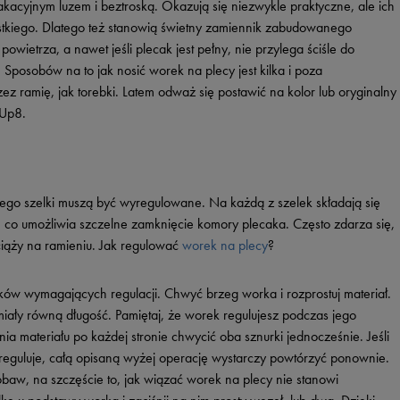
kacyjnym luzem i beztroską. Okazują się niezwykle praktyczne, ale ich
zystkiego. Dlatego też stanowią świetny zamiennik zabudowanego
owietrza, a nawet jeśli plecak jest pełny, nie przylega ściśle do
Sposobów na to jak nosić worek na plecy jest kilka i poza
z ramię, jak torebki. Latem odważ się postawić na kolor lub oryginalny
 Up8.
jego szelki muszą być wyregulowane. Na każdą z szelek składają się
, co umożliwia szczelne zamknięcie komory plecaka. Często zdarza się,
 ciąży na ramieniu. Jak regulować
worek na plecy
?
ków wymagających regulacji. Chwyć brzeg worka i rozprostuj materiał.
miały równą długość. Pamiętaj, że worek regulujesz podczas jego
 materiału po każdej stronie chwycić oba sznurki jednocześnie. Jeśli
ozreguluje, całą opisaną wyżej operację wystarczy powtórzyć ponownie.
obaw, na szczęście to, jak wiązać worek na plecy nie stanowi