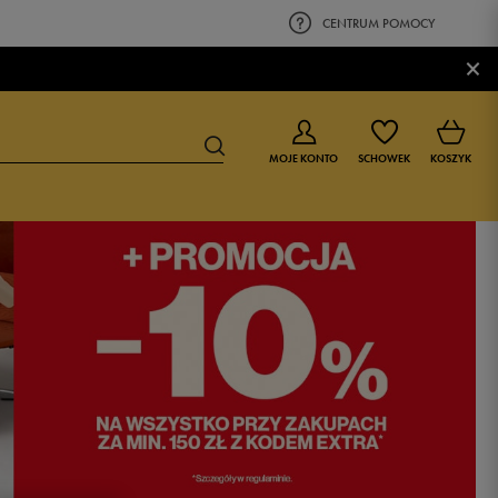
CENTRUM POMOCY
×
MOJE KONTO
SCHOWEK
KOSZYK
BUTY DLA CHŁOPCA
BUTY DLA DZIEWCZYNKI
0-4 lat
0-4 lat
4-8 lat
4-8 lat
9-16 lat
9-16 lat