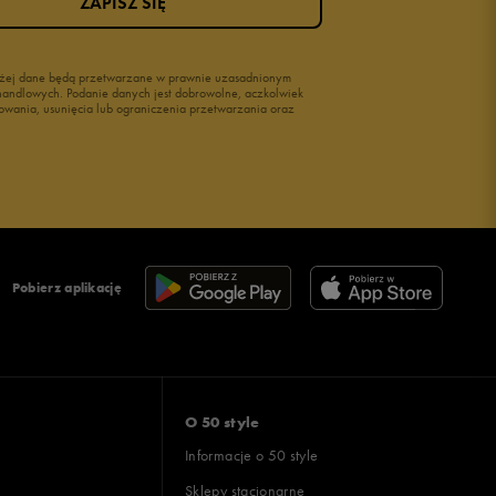
ZAPISZ SIĘ
wyżej dane będą przetwarzane w prawnie uzasadnionym
i handlowych. Podanie danych jest dobrowolne, aczkolwiek
owania, usunięcia lub ograniczenia przetwarzania oraz
Pobierz aplikację
O 50 style
Informacje o 50 style
Sklepy stacjonarne