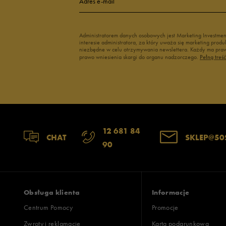
Adres e-mail
3
Administratorem danych osobowych jest Marketing Investme
interesie administratora, za który uważa się marketing pro
2
niezbędne w celu otrzymywania newslettera. Każdy ma prawo
prawo wniesienia skargi do organu nadzorczego.
Pełną treś
1
Zgodność z rozmiarem
Liczba głosów:
12 681 84
CHAT
SKLEP@50
90
zaniżony
zgodny
zawyż
Szerokość
Liczba głosów:
wąski
standardowy
szer
Obsługa klienta
Informacje
Centrum Pomocy
Promocje
Zwroty i reklamacje
Karta podarunkowa