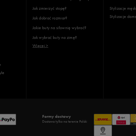
Jak zmierzyć stopę?
Stylizacje męsk
Stylizacje dam
Jak dobrać rozmiar?
lientów
Jakie buty na siłownię wybrać?
Jak wybrać buty na zimę?
Wyczyść
Szukaj
Więcej >
e
yle
Formy dostawy
Dostawa tylko na terenie Polski