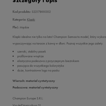
Szczegóły i opis
Kod produktu:
S22178KK002
Kategoria:
Klapki
Płeć:
Męskie
Klapki idealne nie tylko na lato! Champion Samoa to model, który wykor
wypoczywając na tarasie z kawą w dłoni. Poznaj wszystkie jego zalety.
szeroki, stabilny pasek
profilowane wnętrze
elastyczna podeszwa z przyczepnym bieżnikiem
pasująca do wszystkiego kolorystyka
duże, kontrastowe logo na pasku
Wierzch: materiał syntetyczny
Podeszwa: materiał syntetyczny
Champion Europe S.R.L.
Via dell'Agricoltura 51