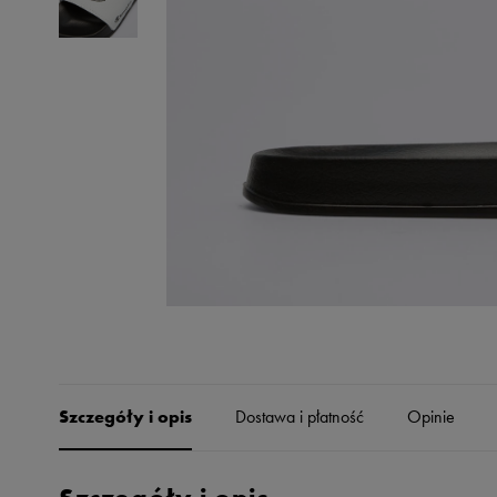
Skechers
Timberland
Umbro
Under Armour
Up8
U.S. Polo ASSN.
Vans
Szczegóły i opis
Dostawa i płatność
Opinie