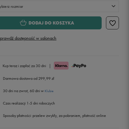
bierz rozmiar
Rozmiary EU
Rozmiary US
DODAJ DO KOSZYKA
40
prawdź dostępność w salonach
41
Powiadom o dostępności
42
Powiadom o dostępności
Kup teraz i zapłać za 30 dni
|
43
Powiadom o dostępności
Darmowa dostawa od 299,99 zł
30 dni na zwrot, 60 dni w
44
Powiadom o dostępności
Klubie
Czas realizacji 1-5 dni roboczych
45
Powiadom o dostępności
Sposoby płatności:
przelew zwykły, za pobraniem, płatność online
46
Powiadom o dostępności