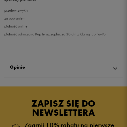
przelew zwykły
za pobraniem
płatność online
płatność odroczona Kup teraz zapłać za 30 dni z Klarną lub PayPo
Opinie
5.0
opinii klientów
10
z całego okresu
ZAPISZ SIĘ DO
zebranych i zweryfikowanych przez
NEWSLETTERA
Zgarnij 10% rabatu na pierwsze