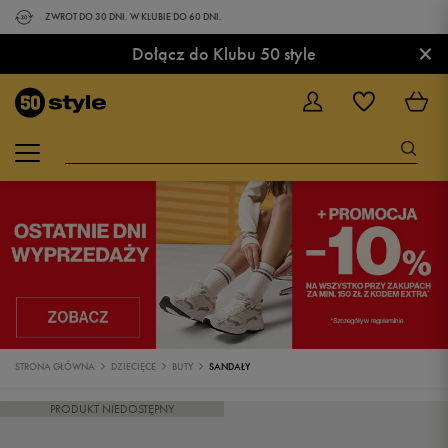
ZWROT DO 30 DNI. W KLUBIE DO 60 DNI.
×
Dołącz do Klubu 50 style
STRONA GŁÓWNA
DZIECIĘCE
BUTY
SANDAŁY
PRODUKT NIEDOSTĘPNY