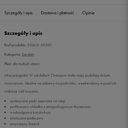
28
17 cm
Powiadom o dostępności
Szczegóły i opis
Dostawa i płatność
Opinie
29,5
18 cm
Powiadom o dostępności
Szczegóły i opis
30
18,5 cm
Powiadom o dostępności
Kod produktu:
S32631-KK001
31
19 cm
Powiadom o dostępności
Kategoria:
Sandały
Płeć:
dla małych dzieci
32
20 cm
Powiadom o dostępności
Ahoj przygodo! W sandałach Champion małe stopy podołają dużym
33
20,5 cm
Powiadom o dostępności
wyzwaniom. Idealne na zabawy na podwórku, weekendowy wypad lub
wakacje nad morzem.
34
21,5 cm
Powiadom o dostępności
syntetyczne paski zapinane na rzep
profilowana wkładka z antypoślizgowym tłoczeniem
35
22 cm
Powiadom o dostępności
wodoodporna konstrukcja
elastyczna podeszwa
przyczepny bieżnik