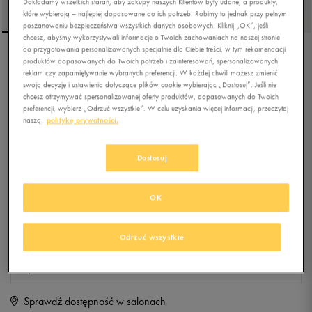
Dokładamy wszelkich starań, aby zakupy naszych Klientów były udane, a produkty,
które wybierają – najlepiej dopasowane do ich potrzeb. Robimy to jednak przy pełnym
poszanowaniu bezpieczeństwa wszystkich danych osobowych. Kliknij „OK”, jeśli
chcesz, abyśmy wykorzystywali informacje o Twoich zachowaniach na naszej stronie
do przygotowania personalizowanych specjalnie dla Ciebie treści, w tym rekomendacji
produktów dopasowanych do Twoich potrzeb i zainteresowań, spersonalizowanych
CHAMPION SQUIRT G PS
reklam czy zapamiętywanie wybranych preferencji. W każdej chwili możesz zmienić
swoją decyzję i ustawienia dotyczące plików cookie wybierając „Dostosuj”. Jeśli nie
chcesz otrzymywać spersonalizowanej oferty produktów, dopasowanych do Twoich
preferencji, wybierz „Odrzuć wszystkie”. W celu uzyskania więcej informacji, przeczytaj
5.0
(
10
)
naszą
politykę prywatności.
29,99
zł
z Vat
+ 150 PKT W
KLUBIE 50 STYLE
Dostosuj
OK
Produkt niedostępny
Jeśli artykuł będzie ponownie dostępny, otrzymasz od nas powiadomienie.
Odrzuć wszystkie
Wybierz rozmiar
Sprawdź dostępność w salonach
Rozmiary EU
Rozmiary US