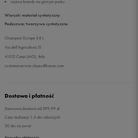
nazwa brandu na górnym pasku
Wierzch: materiał syntetyczny
Podeszwa: tworzywo syntetyczne
Champion Europe S.R.L.
Via dell'Agricoltura 51
41012 Carpi (MO), Italy
customerservice.chpeu@hanes.com
Dostawa i płatność
Darmowa dostawa od 299,99 zł
Czas realizacji 1-5 dni roboczych
30 dni na zwrot
Sposoby płatności: