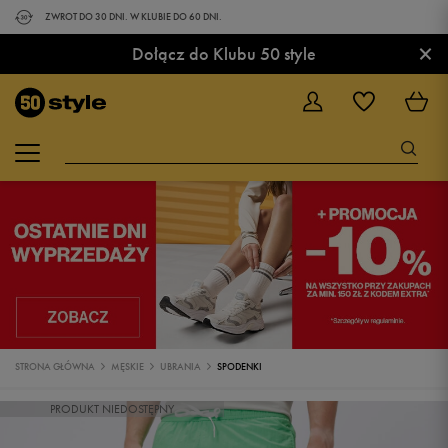
ZWROT DO 30 DNI. W KLUBIE DO 60 DNI.
×
Dołącz do Klubu 50 style
STRONA GŁÓWNA
MĘSKIE
UBRANIA
SPODENKI
PRODUKT NIEDOSTĘPNY