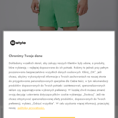
Chronimy Twoje dane
Dokładamy wszelkich starań, aby zakupy naszych Klientów były udane, a produkty,
które wybierają – najlepiej dopasowane do ich potrzeb. Robimy to jednak przy pełnym
poszanowaniu bezpieczeństwa wszystkich danych osobowych. Kliknij „OK”, jeśli
chcesz, abyśmy wykorzystywali informacje o Twoich zachowaniach na naszej stronie
do przygotowania personalizowanych specjalnie dla Ciebie treści, w tym rekomendacji
produktów dopasowanych do Twoich potrzeb i zainteresowań, spersonalizowanych
reklam czy zapamiętywanie wybranych preferencji. W każdej chwili możesz zmienić
swoją decyzję i ustawienia dotyczące plików cookie wybierając „Dostosuj”. Jeśli nie
chcesz otrzymywać spersonalizowanej oferty produktów, dopasowanych do Twoich
1/4
preferencji, wybierz „Odrzuć wszystkie”. W celu uzyskania więcej informacji, przeczytaj
naszą
politykę prywatności.