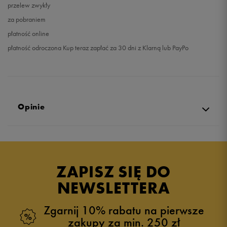
przelew zwykły
za pobraniem
płatność online
płatność odroczona Kup teraz zapłać za 30 dni z Klarną lub PayPo
Opinie
5.0
opinii klientów
1
z całego okresu
ZAPISZ SIĘ DO
zebranych i zweryfikowanych przez
NEWSLETTERA
Zgarnij 10% rabatu na pierwsze
zakupy za min. 250 zł