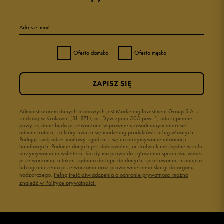
5
100%
Adres e-mail
4
0%
Oferta damska
Oferta męska
3
0%
ZAPISZ SIĘ
2
0%
1
Administratorem danych osobowych jest Marketing Investment Group S.A. z
0%
siedzibą w Krakowie (31-871), os. Dywizjonu 303 paw. 1, udostępnione
powyżej dane będą przetwarzane w prawnie uzasadnionym interesie
administratora, za który uważa się marketing produktów i usług własnych.
Podając swój adres mailowy zgadzasz się na otrzymywanie informacji
handlowych. Podanie danych jest dobrowolne, aczkolwiek niezbędne w celu
otrzymywania newslettera. Każdy ma prawo do zgłoszenia sprzeciwu wobec
przetwarzania, a także żądania dostępu do danych, sprostowania, usunięcia
lub ograniczenia przetwarzania oraz prawo wniesienia skargi do organu
Jak zbieramy opinie?
nadzorczego.
Pełną treść oświadczenia o ochronie prywatności można
znaleźć w Polityce prywatności.
Opinie klientów