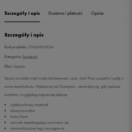
Szczegóły i opis
Dostawa i płatność
Opinie
M
Powiadom o dostępności
L
Powiadom o dostępności
Szczegóły i opis
XL
Powiadom o dostępności
Kod produktu:
216069GS024
Kategoria:
Spodenki
Płeć:
Męskie
Sezon na relaks nad wodą lub basenem: czas, start! Pora uzupełnić szafę o
nowe beachshorts. Wybierz te od Champion - sprawdzą się, gdy szukasz
komfortu i wyglądają naprawdę dobrze.
szybkoschnący materiał
elastyczna talia
luźny fason
sznurek zapobiegający zsuwaniu się
minimalistyczne logo na nogawce