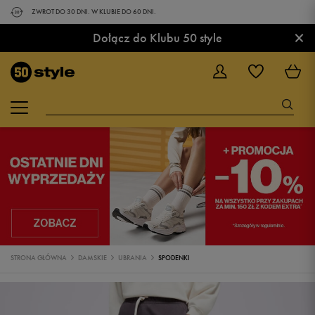
ZWROT DO 30 DNI. W KLUBIE DO 60 DNI.
×
Dołącz do Klubu 50 style
STRONA GŁÓWNA
DAMSKIE
UBRANIA
SPODENKI