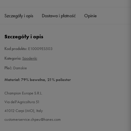
Szczegóły i opis
Dostawa i płatność
Opinie
Szczegóły i opis
Kod produktu:
E10009ES503
Kategoria:
Spodenki
Płeć:
Damskie
Materiał: 79% bawełna, 21% poliester
Champion Europe S.R.L.
Via dell'Agricoltura 51
41012 Carpi (MO), Italy
customerservice.chpeu@hanes.com