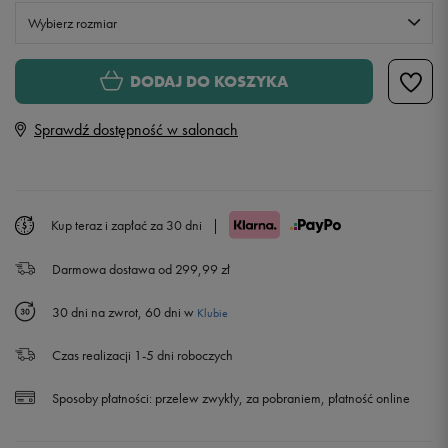
Wybierz rozmiar
XS
DODAJ DO KOSZYKA
Sprawdź dostępność w salonach
S
M
Kup teraz i zapłać za 30 dni
|
L
Darmowa dostawa od 299,99 zł
30 dni na zwrot, 60 dni w
Klubie
Czas realizacji 1-5 dni roboczych
Sposoby płatności:
przelew zwykły, za pobraniem, płatność online