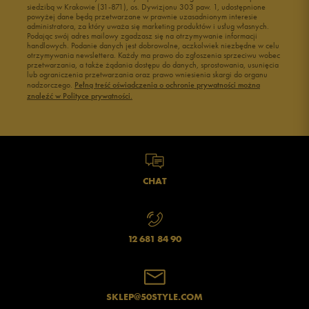
siedzibą w Krakowie (31-871), os. Dywizjonu 303 paw. 1, udostępnione
powyżej dane będą przetwarzane w prawnie uzasadnionym interesie
administratora, za który uważa się marketing produktów i usług własnych.
Podając swój adres mailowy zgadzasz się na otrzymywanie informacji
handlowych. Podanie danych jest dobrowolne, aczkolwiek niezbędne w celu
otrzymywania newslettera. Każdy ma prawo do zgłoszenia sprzeciwu wobec
przetwarzania, a także żądania dostępu do danych, sprostowania, usunięcia
lub ograniczenia przetwarzania oraz prawo wniesienia skargi do organu
nadzorczego.
Pełną treść oświadczenia o ochronie prywatności można
znaleźć w Polityce prywatności.
CHAT
12 681 84 90
SKLEP@50STYLE.COM