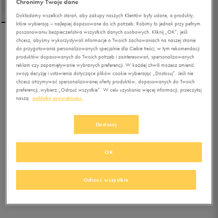
Chronimy Twoje dane
Dokładamy wszelkich starań, aby zakupy naszych Klientów były udane, a produkty,
które wybierają – najlepiej dopasowane do ich potrzeb. Robimy to jednak przy pełnym
poszanowaniu bezpieczeństwa wszystkich danych osobowych. Kliknij „OK”, jeśli
chcesz, abyśmy wykorzystywali informacje o Twoich zachowaniach na naszej stronie
CHAMPION SZORTY
do przygotowania personalizowanych specjalnie dla Ciebie treści, w tym rekomendacji
BERMUDA-ECO FUTURE
produktów dopasowanych do Twoich potrzeb i zainteresowań, spersonalizowanych
reklam czy zapamiętywanie wybranych preferencji. W każdej chwili możesz zmienić
swoją decyzję i ustawienia dotyczące plików cookie wybierając „Dostosuj”. Jeśli nie
0.0
(
0
)
chcesz otrzymywać spersonalizowanej oferty produktów, dopasowanych do Twoich
80,99
zł
z Vat
preferencji, wybierz „Odrzuć wszystkie”. W celu uzyskania więcej informacji, przeczytaj
naszą
politykę prywatności.
89,99
zł
-10%
(najniższa cena z 30 dni przed obniżką)
89,99
zł
-10%
(cena bezpośrednio przed promocją)
Dostosuj
+ 450 PKT W
KLUBIE 50 STYLE
OK
Kolor:
czarny
Odrzuć wszystkie