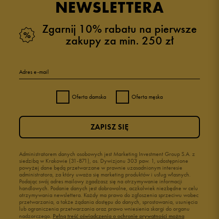
NEWSLETTERA
Zgarnij 10% rabatu na pierwsze
zakupy za min. 250 zł
5
100%
Adres e-mail
4
0%
Oferta damska
Oferta męska
3
0%
ZAPISZ SIĘ
2
0%
1
Administratorem danych osobowych jest Marketing Investment Group S.A. z
0%
siedzibą w Krakowie (31-871), os. Dywizjonu 303 paw. 1, udostępnione
powyżej dane będą przetwarzane w prawnie uzasadnionym interesie
administratora, za który uważa się marketing produktów i usług własnych.
Podając swój adres mailowy zgadzasz się na otrzymywanie informacji
handlowych. Podanie danych jest dobrowolne, aczkolwiek niezbędne w celu
otrzymywania newslettera. Każdy ma prawo do zgłoszenia sprzeciwu wobec
przetwarzania, a także żądania dostępu do danych, sprostowania, usunięcia
lub ograniczenia przetwarzania oraz prawo wniesienia skargi do organu
Jak zbieramy opinie?
nadzorczego.
Pełną treść oświadczenia o ochronie prywatności można