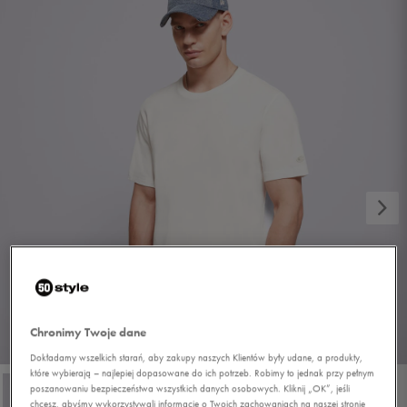
Chronimy Twoje dane
1/4
Dokładamy wszelkich starań, aby zakupy naszych Klientów były udane, a produkty,
które wybierają – najlepiej dopasowane do ich potrzeb. Robimy to jednak przy pełnym
poszanowaniu bezpieczeństwa wszystkich danych osobowych. Kliknij „OK”, jeśli
chcesz, abyśmy wykorzystywali informacje o Twoich zachowaniach na naszej stronie