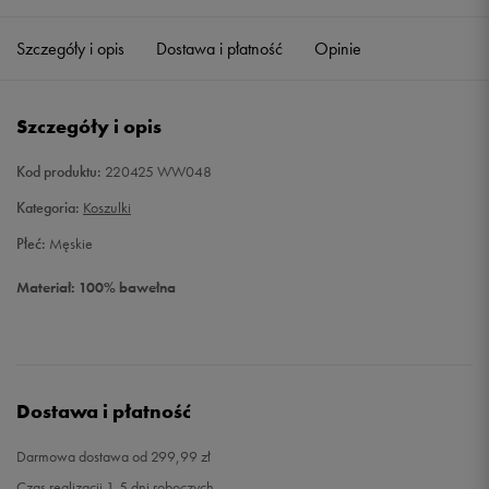
Szczegóły i opis
Dostawa i płatność
Opinie
M
Powiadom o dostępności
L
Powiadom o dostępności
Szczegóły i opis
XL
Powiadom o dostępności
Kod produktu:
220425 WW048
Kategoria:
Koszulki
Płeć:
Męskie
Materiał: 100% bawełna
Dostawa i płatność
Darmowa dostawa od 299,99 zł
Czas realizacji 1-5 dni roboczych