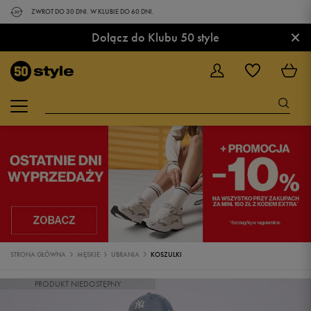
ZWROT DO 30 DNI. W KLUBIE DO 60 DNI.
×
Dołącz do Klubu 50 style
STRONA GŁÓWNA
MĘSKIE
UBRANIA
KOSZULKI
PRODUKT NIEDOSTĘPNY