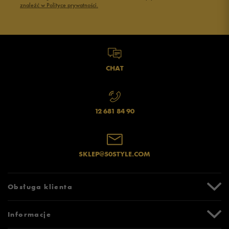
znaleźć w Polityce prywatności.
Opinie klientów
Wyczyść
Szukaj
CHAT
12 681 84 90
SKLEP@50STYLE.COM
Obsługa klienta
Centrum Pomocy
Informacje
Zwroty i reklamacje