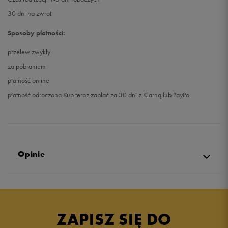
30 dni na zwrot
Sposoby płatności:
przelew zwykły
za pobraniem
płatność online
płatność odroczona Kup teraz zapłać za 30 dni z Klarną lub PayPo
Opinie
5.0
opinii klientów
1
z całego okresu
ZAPISZ SIĘ DO
zebranych i zweryfikowanych przez