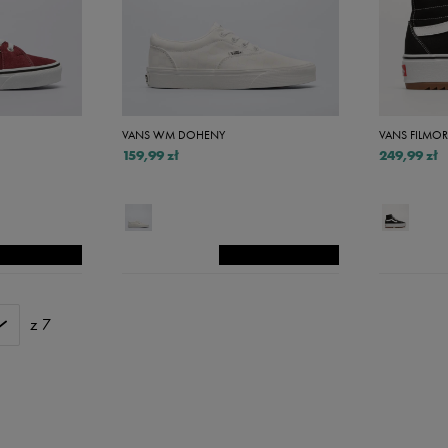
41 1/3
1,5
42
42,5
VANS WM DOHENY
VANS FILMORE
43
159,99 zł
249,99 zł
44
44,5
45
45,5
46
z 7
47