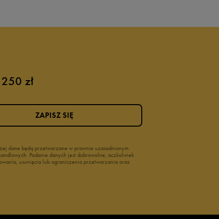
 250 zł
ZAPISZ SIĘ
wyżej dane będą przetwarzane w prawnie uzasadnionym
i handlowych. Podanie danych jest dobrowolne, aczkolwiek
owania, usunięcia lub ograniczenia przetwarzania oraz