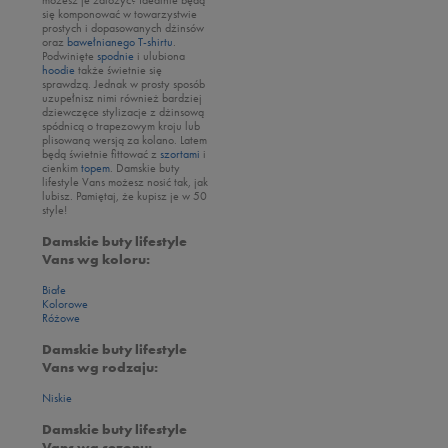
New Era
się komponować w towarzystwie
prostych i dopasowanych dżinsów
Nike
oraz
bawełnianego T-shirtu
.
Podwinięte
spodnie
i ulubiona
Oto
hoodie
także świetnie się
sprawdzą. Jednak w prosty sposób
Puma
uzupełnisz nimi również bardziej
dziewczęce stylizacje z dżinsową
Reebok
spódnicą o trapezowym kroju lub
plisowaną wersją za kolano. Latem
Sizeer
będą świetnie fittować z
szortami
i
cienkim
topem
. Damskie buty
Skechers
lifestyle Vans możesz nosić tak, jak
lubisz. Pamiętaj, że kupisz je w 50
Timberland
style!
Umbro
Damskie buty lifestyle
Vans wg koloru:
Under Armour
Białe
Up8
Kolorowe
Różowe
U.S. Polo ASSN.
Vans
Damskie buty lifestyle
Vans wg rodzaju:
Niskie
Damskie buty lifestyle
Vans wg sezonu: