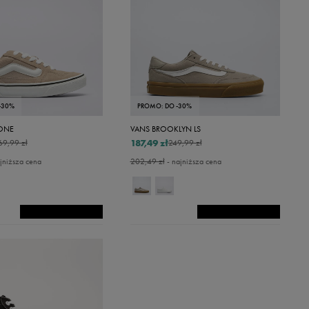
Fioletowy
Niebieski
Zielony
Czerwony
Żółty
-30%
PROMO: DO -30%
Srebrny
ONE
VANS BROOKLYN LS
Złoty
187,49 zł
69,99 zł
249,99 zł
jniższa cena
202,49 zł
- najniższa cena
Kremowy
Pomarańczowy