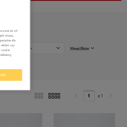
asowane do ich
śli chcesz,
ecjalnie dla
 reklam czy
Kolor
Więcej filtrów
w cookie
eferencji,
Biały
FILTRUJ
Czarny
Wyczyść
OK
Beżowy
Brązowy
z
1
Szary
Bordowy
Różowy