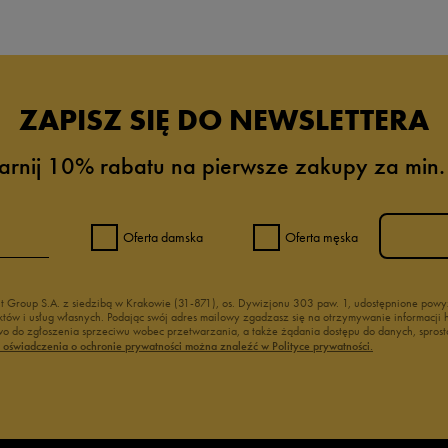
ZAPISZ SIĘ DO NEWSLETTERA
arnij 10% rabatu na pierwsze zakupy za min.
Oferta damska
Oferta męska
nt Group S.A. z siedzibą w Krakowie (31-871), os. Dywizjonu 303 paw. 1, udostępnione po
duktów i usług własnych. Podając swój adres mailowy zgadzasz się na otrzymywanie informacj
 do zgłoszenia sprzeciwu wobec przetwarzania, a także żądania dostępu do danych, sprost
ć oświadczenia o ochronie prywatności można znaleźć w Polityce prywatności.