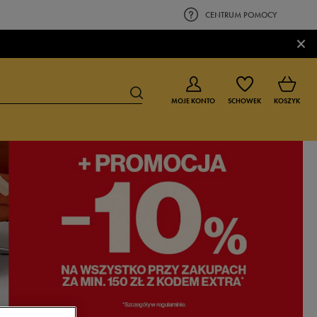
CENTRUM POMOCY
×
MOJE KONTO
SCHOWEK
KOSZYK
BUTY DLA CHŁOPCA
BUTY DLA DZIEWCZYNKI
0-4 lat
0-4 lat
4-8 lat
4-8 lat
9-16 lat
9-16 lat