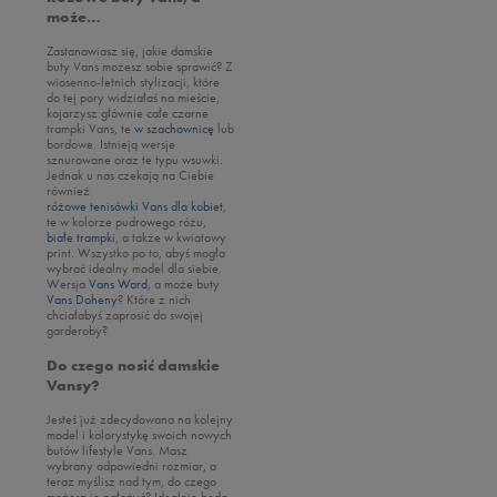
Umbro
MARKI
Koszulki
Zobacz wszystkie
może…
AKCESORIA
Vans
Zobacz wszystkie
Spodenki
Skarpetki
Zobacz wszystkie
Zastanawiasz się, jakie damskie
MARKI
Koszulki
buty Vans możesz sobie sprawić? Z
Zobacz wszystkie
Bluzy
Plecaki
adidas
wiosenno-letnich stylizacji, które
Koszulki Polo
do tej pory widziałaś na mieście,
Czapki z daszkiem
Spodnie
Zobacz wszystkie
Akcesoria piłkarskie
Champion
kojarzysz głównie całe czarne
Spodenki
trampki Vans, te
w szachownicę
lub
Okulary przeciwsłoneczne
Legginsy
adidas
Piórniki
Converse
bordowe. Istnieją wersje
Kąpielówki
sznurowane oraz te typu wsuwki.
Skarpetki
Kurtki zimowe
Bama
Disney
Jednak u nas czekają na Ciebie
Topy
również
Bokserki
Sukienki
Champion
Fila
różowe tenisówki Vans dla kobiet
,
Bluzy
te w kolorze pudrowego różu,
Nerki
Confront
New Balance
białe trampki
, a także w kwiatowy
Spodnie
print. Wszystko po to, abyś mogła
Plecaki
Converse
Nike
wybrać idealny model dla siebie.
Komplety dresowe
Wersja
Vans Ward
, a może buty
Torby sportowe
DC
Puma
Vans Doheny
? Które z nich
Legginsy
chciałabyś zaprosić do swojej
Akcesoria piłkarskie
Empire
Reebok
garderoby?
Bezrękawniki
Pielęgnacja obuwia
Fila
Skechers
Do czego nosić damskie
Kurtki przejściowe
Akcesoria narciarskie
Vansy?
Jordan
Umbro
Kurtki zimowe
Szaliki i rękawiczki
Levi's
Jesteś już zdecydowana na kolejny
Vans
model i kolorystykę swoich nowych
Must Have
Czapki zimowe
Lacoste
butów lifestyle Vans. Masz
wybrany odpowiedni rozmiar, a
New Balance
teraz myślisz nad tym, do czego
możesz je założyć? Idealnie będą