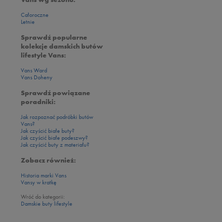
Całoroczne
Letnie
Sprawdź popularne
kolekcje damskich butów
lifestyle Vans:
Vans Ward
Vans Doheny
Sprawdź powiązane
poradniki:
Jak rozpoznać podróbki butów
Vans?
Jak czyścić białe buty?
Jak czyścić białe podeszwy?
Jak czyścić buty z materiału?
Zobacz również:
Historia marki Vans
Vansy w kratkę
Wróć do kategorii:
Damskie buty lifestyle