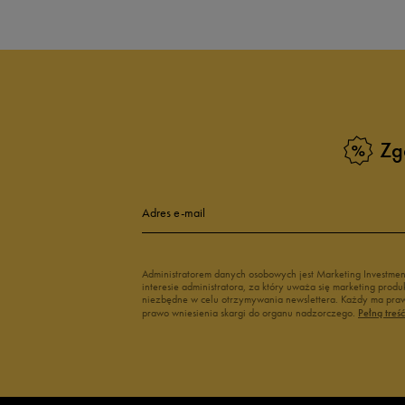
Zg
Adres e-mail
Administratorem danych osobowych jest Marketing Investme
interesie administratora, za który uważa się marketing pro
niezbędne w celu otrzymywania newslettera. Każdy ma prawo
prawo wniesienia skargi do organu nadzorczego.
Pełną treś