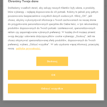
Chronimy Twoje dane
Wyników
0
Dokładamy wszelkich starań, aby zakupy naszych Klientów były udane, a produkty,
Sortuj:
FILTRUJ
które wybierają – najlepiej dopasowane do ich potrzeb. Robimy to jednak przy pełnym
REKOMENDOWANE
poszanowaniu bezpieczeństwa wszystkich danych osobowych. Kliknij „OK”, jeśli
Pokaż
chcesz, abyśmy wykorzystywali informacje o Twoich zachowaniach na naszej stronie
60
do przygotowania personalizowanych specjalnie dla Ciebie treści, w tym rekomendacji
z 0
produktów dopasowanych do Twoich potrzeb i zainteresowań, spersonalizowanych
reklam czy zapamiętywanie wybranych preferencji. W każdej chwili możesz zmienić
swoją decyzję i ustawienia dotyczące plików cookie wybierając „Dostosuj”. Jeśli nie
Nie wybrano filtrów
chcesz otrzymywać spersonalizowanej oferty produktów, dopasowanych do Twoich
preferencji, wybierz „Odrzuć wszystkie”. W celu uzyskania więcej informacji, przeczytaj
naszą
politykę prywatności.
Dostosuj
OK
Brak produktów do wyświetlenia
Zmień kryteria wyszukiwania lub
Odrzuć wszystkie
usuń wybrane filtry