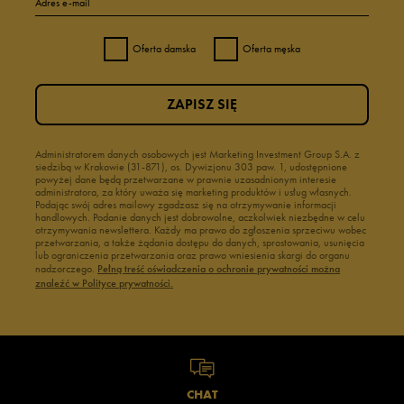
Adres e-mail
Oferta damska
Oferta męska
ZAPISZ SIĘ
Administratorem danych osobowych jest Marketing Investment Group S.A. z
siedzibą w Krakowie (31-871), os. Dywizjonu 303 paw. 1, udostępnione
powyżej dane będą przetwarzane w prawnie uzasadnionym interesie
administratora, za który uważa się marketing produktów i usług własnych.
Podając swój adres mailowy zgadzasz się na otrzymywanie informacji
handlowych. Podanie danych jest dobrowolne, aczkolwiek niezbędne w celu
otrzymywania newslettera. Każdy ma prawo do zgłoszenia sprzeciwu wobec
przetwarzania, a także żądania dostępu do danych, sprostowania, usunięcia
lub ograniczenia przetwarzania oraz prawo wniesienia skargi do organu
nadzorczego.
Pełną treść oświadczenia o ochronie prywatności można
znaleźć w Polityce prywatności.
CHAT