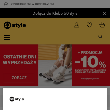
ZWROT DO 30 DNI. W KLUBIE DO 60 DNI.
×
Dołącz do Klubu 50 style
STRONA GŁÓWNA
FEEWEAR CRAZY
MĘSKIE FEEWEAR CRAZY