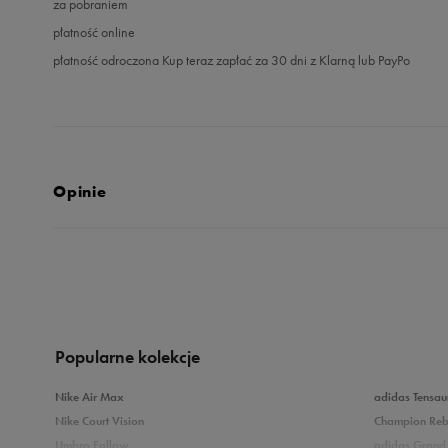
za pobraniem
płatność online
płatność odroczona Kup teraz zapłać za 30 dni z Klarną lub PayPo
Opinie
5.0
opinii klientów
5
z całego okresu
zebranych i zweryfikowanych przez
Popularne kolekcje
Nike Air Max
adidas Tensau
Nike Court Vision
Champion Re
Umbro Follow
adidas Grand 