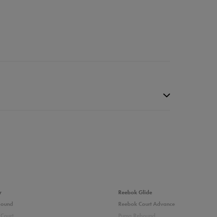
r
Reebok Glide
bound
Reebok Court Advance
Court
Puma Rebound