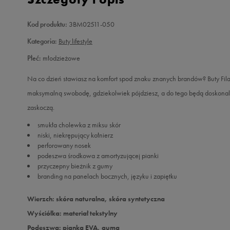
Kod produktu:
3BM02511-050
Kategoria:
Buty lifestyle
Płeć:
młodzieżowe
Na co dzień stawiasz na komfort spod znaku znanych brandów? Buty Fila 
maksymalną swobodę, gdziekolwiek pójdziesz, a do tego będą doskonal
zaskoczą.
smukła cholewka z miksu skór
niski, niekrępujący kołnierz
perforowany nosek
podeszwa środkowa z amortyzującej pianki
przyczepny bieżnik z gumy
branding na panelach bocznych, języku i zapiętku
Wierzch: skóra naturalna, skóra syntetyczna
Wyściółka: materiał tekstylny
Podeszwa: pianka EVA, guma