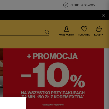
CENTRUM POMOCY
×
MOJE KONTO
SCHOWEK
KOSZYK
BUTY DLA CHŁOPCA
BUTY DLA DZIEWCZYNKI
0-4 lat
0-4 lat
4-8 lat
4-8 lat
9-16 lat
9-16 lat