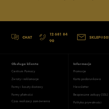
Jak zbieramy opinie?
Opinie k
12 681 84
CHAT
SKLEP@50
90
Obsługa klienta
Informacje
Centrum Pomocy
Promocje
Zwroty i reklamacje
Karta podarunkowa
Formy i koszty dostawy
Newsletter
Formy płatności
Bezpieczne zakupy (SSL)
Czas realizacji zamówienia
Polityka prywatności