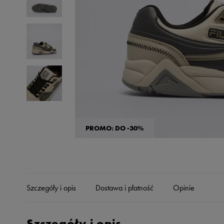
Skechers
Timberland
Umbro
Under Armour
Up8
U.S. Polo ASSN.
Vans
PROMO: DO -30%
Szczegóły i opis
Dostawa i płatność
Opinie
Szczegóły i opis