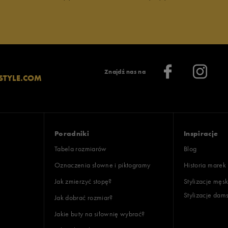
lientów
Znajdź nas na
STYLE.COM
Wyczyść
Szukaj
Poradniki
Inspiracje
Tabela rozmiarów
Blog
Oznaczenia słowne i piktogramy
Historia marek
Jak zmierzyć stopę?
Stylizacje męsk
Stylizacje dam
Jak dobrać rozmiar?
Jakie buty na siłownię wybrać?