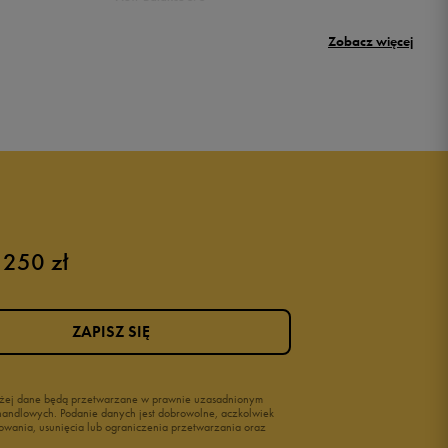
Puma Rickie
Zobacz więcej
New Balance 500
Buty Nike dziecięce
Buty dla niemowląt
Buty na rzepy
Świecące buty
 250 zł
ZAPISZ SIĘ
wyżej dane będą przetwarzane w prawnie uzasadnionym
i handlowych. Podanie danych jest dobrowolne, aczkolwiek
owania, usunięcia lub ograniczenia przetwarzania oraz