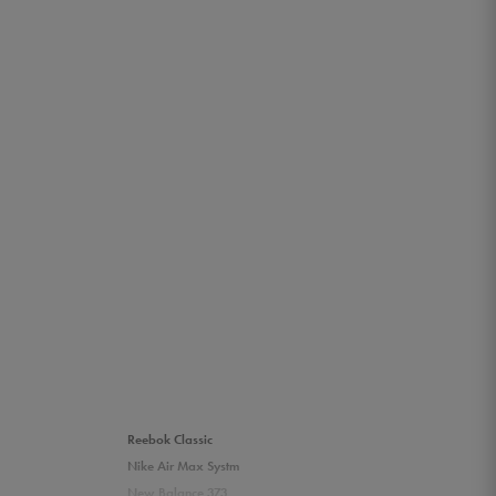
Reebok Classic
Nike Air Max Systm
New Balance 373