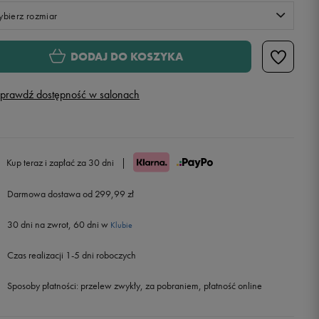
bierz rozmiar
Rozmiary EU
Rozmiary US
DODAJ DO KOSZYKA
36
22,5 cm
prawdź dostępność w salonach
37,5
23,5 cm
38
24 cm
Kup teraz i zapłać za 30 dni
|
39
24,75 cm
Darmowa dostawa od 299,99 zł
30 dni na zwrot, 60 dni w
40
25,5 cm
Klubie
Czas realizacji 1-5 dni roboczych
Sposoby płatności:
przelew zwykły, za pobraniem, płatność online