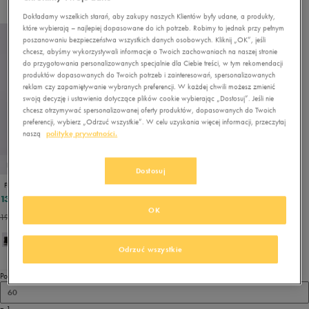
Dokładamy wszelkich starań, aby zakupy naszych Klientów były udane, a produkty,
które wybierają – najlepiej dopasowane do ich potrzeb. Robimy to jednak przy pełnym
poszanowaniu bezpieczeństwa wszystkich danych osobowych. Kliknij „OK”, jeśli
chcesz, abyśmy wykorzystywali informacje o Twoich zachowaniach na naszej stronie
do przygotowania personalizowanych specjalnie dla Ciebie treści, w tym rekomendacji
produktów dopasowanych do Twoich potrzeb i zainteresowań, spersonalizowanych
reklam czy zapamiętywanie wybranych preferencji. W każdej chwili możesz zmienić
swoją decyzję i ustawienia dotyczące plików cookie wybierając „Dostosuj”. Jeśli nie
chcesz otrzymywać spersonalizowanej oferty produktów, dopasowanych do Twoich
preferencji, wybierz „Odrzuć wszystkie”. W celu uzyskania więcej informacji, przeczytaj
naszą
politykę prywatności.
PROMO: DO -30%
Dostosuj
FILA MONTI CTF
139,99 zł
199,99 zł
OK
199,99 zł
- najniższa cena
Odrzuć wszystkie
Pokaż
60