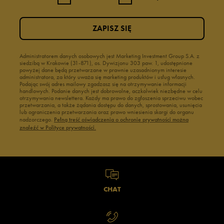
ZAPISZ SIĘ
Administratorem danych osobowych jest Marketing Investment Group S.A. z
siedzibą w Krakowie (31-871), os. Dywizjonu 303 paw. 1, udostępnione
powyżej dane będą przetwarzane w prawnie uzasadnionym interesie
administratora, za który uważa się marketing produktów i usług własnych.
Podając swój adres mailowy zgadzasz się na otrzymywanie informacji
handlowych. Podanie danych jest dobrowolne, aczkolwiek niezbędne w celu
otrzymywania newslettera. Każdy ma prawo do zgłoszenia sprzeciwu wobec
przetwarzania, a także żądania dostępu do danych, sprostowania, usunięcia
lub ograniczenia przetwarzania oraz prawo wniesienia skargi do organu
nadzorczego.
Pełną treść oświadczenia o ochronie prywatności można
znaleźć w Polityce prywatności.
CHAT