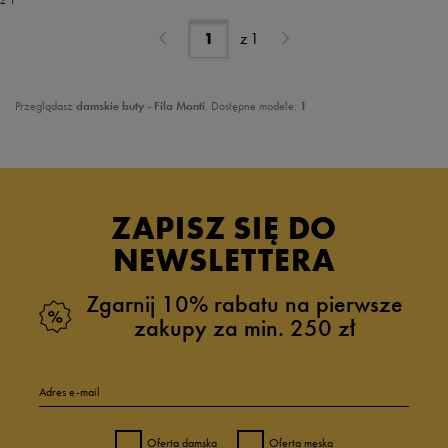
z 1
z
1
Przeglądasz
damskie buty - Fila Monti
. Dostępne modele:
1
ZAPISZ SIĘ DO
NEWSLETTERA
Zgarnij 10% rabatu na pierwsze
zakupy za min. 250 zł
Adres e-mail
Oferta damska
Oferta męska