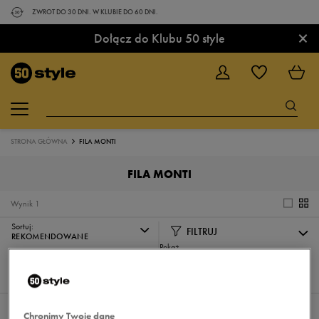
ZWROT DO 30 DNI. W KLUBIE DO 60 DNI.
×
Dołącz do Klubu 50 style
STRONA GŁÓWNA
FILA MONTI
FILA MONTI
Wynik
1
Sortuj:
FILTRUJ
REKOMENDOWANE
Pokaż
60
z 1
Nie wybrano filtrów
Chronimy Twoje dane