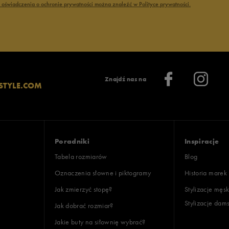
ć oświadczenia o ochronie prywatności można znaleźć w Polityce prywatności.
lientów
Znajdź nas na
STYLE.COM
Wyczyść
Szukaj
Poradniki
Inspiracje
Tabela rozmiarów
Blog
Oznaczenia słowne i piktogramy
Historia marek
Jak zmierzyć stopę?
Stylizacje męsk
Stylizacje dam
Jak dobrać rozmiar?
Jakie buty na siłownię wybrać?