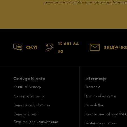
prawo wniesienia skargi do organu nadzorczego.
Pełną treś
Jak zbieramy opinie?
Opinie k
12 681 84
CHAT
SKLEP@50
90
Obsługa klienta
Informacje
Centrum Pomocy
Promocje
Zwroty i reklamacje
Karta podarunkowa
Formy i koszty dostawy
Newsletter
Formy płatności
Bezpieczne zakupy (SSL)
Czas realizacji zamówienia
Polityka prywatności