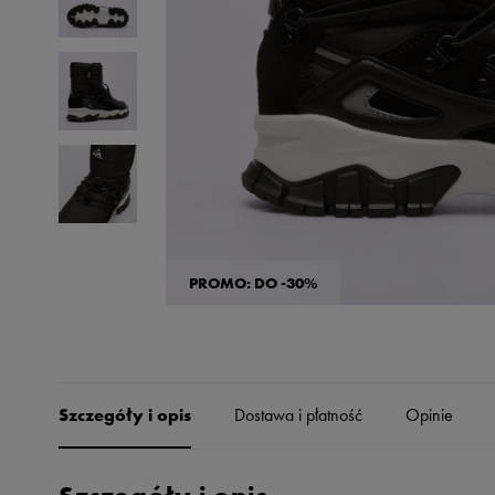
Skechers
Timberland
Umbro
Under Armour
Up8
U.S. Polo ASSN.
Vans
PROMO: DO -30%
Szczegóły i opis
Dostawa i płatność
Opinie