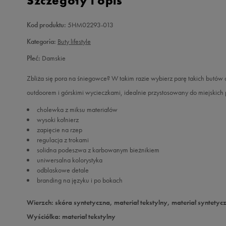
Szczegóły i opis
Kod produktu:
5HM02293-013
Kategoria:
Buty lifestyle
Płeć:
Damskie
Zbliża się pora na śniegowce? W takim razie wybierz parę takich butów 
outdoorem i górskimi wycieczkami, idealnie przystosowany do miejskich 
cholewka z miksu materiałów
wysoki kołnierz
zapięcie na rzep
regulacja z trokami
solidna podeszwa z karbowanym bieżnikiem
uniwersalna kolorystyka
odblaskowe detale
branding na języku i po bokach
Wierzch: skóra syntetyczna, materiał tekstylny, materiał syntetyc
Wyściółka: materiał tekstylny