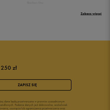
Skechers Uno
Nike Huarache
Zobacz więcej
New Balance 500
 250 zł
Różowe buty
Buty na siłownię Nike
Buty damskie 37
ZAPISZ SIĘ
Buty damskie 38
Buty damskie 39
wyżej dane będą przetwarzane w prawnie uzasadnionym
i handlowych. Podanie danych jest dobrowolne, aczkolwiek
owania, usunięcia lub ograniczenia przetwarzania oraz