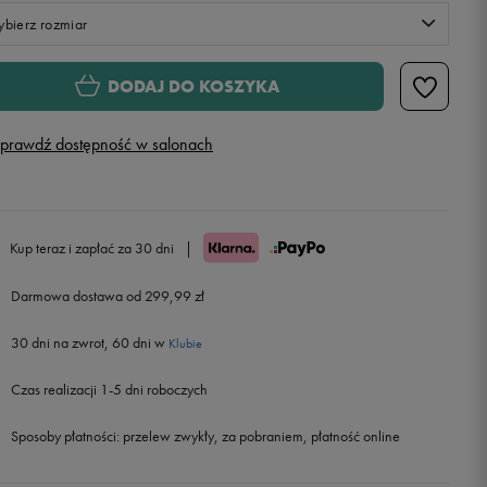
bierz rozmiar
Rozmiary EU
Rozmiary US
DODAJ DO KOSZYKA
36
22,5 cm
prawdź dostępność w salonach
37,5
23,5 cm
38
24 cm
Kup teraz i zapłać za 30 dni
|
39
25 cm
Darmowa dostawa od 299,99 zł
30 dni na zwrot, 60 dni w
40
26 cm
Klubie
Czas realizacji 1-5 dni roboczych
41
26,5 cm
Sposoby płatności:
przelew zwykły, za pobraniem, płatność online