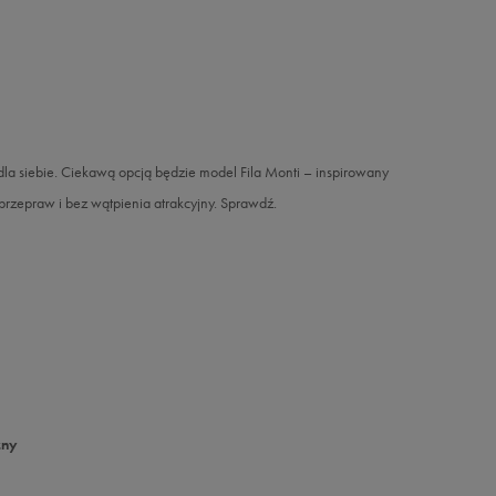
dla siebie. Ciekawą opcją będzie model Fila Monti – inspirowany
przepraw i bez wątpienia atrakcyjny. Sprawdź.
zny