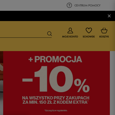
CENTRUM POMOCY
×
MOJE KONTO
SCHOWEK
KOSZYK
BUTY DLA CHŁOPCA
BUTY DLA DZIEWCZYNKI
0-4 lat
0-4 lat
4-8 lat
4-8 lat
9-16 lat
9-16 lat