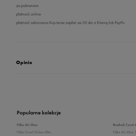
za pobraniem
płatność online
płatność odroczona Kup teraz zapłać za 30 dni z Klarną lub PayPo
Opinie
5.0
opinii klientów
14
z całego okresu
zebranych i zweryfikowanych przez
Popularne kolekcje
Nike Air Max
Reebok Court 
Nike Court Vision Alta
Nike Air Max 