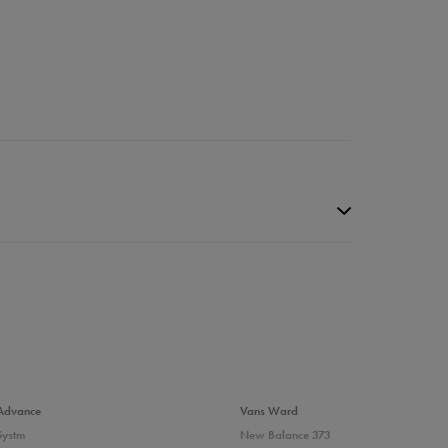
Advance
Vans Ward
Systm
New Balance 373