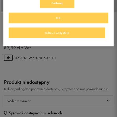
Dostosuj
OK
FILA RAY SANDAL
Odrzuć wszystkie
4.0
(
2
)
89,99
zł
z Vat
+ 450 PKT W
KLUBIE 50 STYLE
Produkt niedostępny
Jeśli artykuł będzie ponownie dostępny, otrzymasz od nas powiadomienie.
Wybierz rozmiar
Sprawdź dostępność w salonach
Rozmiary EU
Rozmiary US