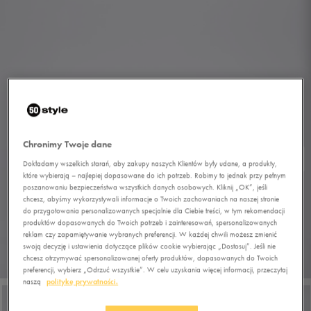
Chronimy Twoje dane
Dokładamy wszelkich starań, aby zakupy naszych Klientów były udane, a produkty,
które wybierają – najlepiej dopasowane do ich potrzeb. Robimy to jednak przy pełnym
poszanowaniu bezpieczeństwa wszystkich danych osobowych. Kliknij „OK”, jeśli
chcesz, abyśmy wykorzystywali informacje o Twoich zachowaniach na naszej stronie
do przygotowania personalizowanych specjalnie dla Ciebie treści, w tym rekomendacji
produktów dopasowanych do Twoich potrzeb i zainteresowań, spersonalizowanych
reklam czy zapamiętywanie wybranych preferencji. W każdej chwili możesz zmienić
swoją decyzję i ustawienia dotyczące plików cookie wybierając „Dostosuj”. Jeśli nie
chcesz otrzymywać spersonalizowanej oferty produktów, dopasowanych do Twoich
1/6
preferencji, wybierz „Odrzuć wszystkie”. W celu uzyskania więcej informacji, przeczytaj
naszą
politykę prywatności.