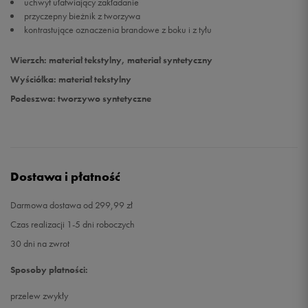
uchwyt ułatwiający zakładanie
przyczepny bieżnik z tworzywa
kontrastujące oznaczenia brandowe z boku i z tyłu
Wierzch: materiał tekstylny, materiał syntetyczny
Wyściółka: materiał tekstylny
Podeszwa: tworzywo syntetyczne
Dostawa i płatność
Darmowa dostawa od 299,99 zł
Czas realizacji 1-5 dni roboczych
30 dni na zwrot
Sposoby płatności:
przelew zwykły