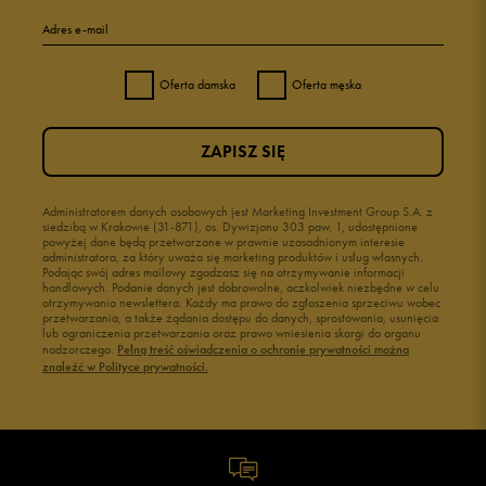
Adres e-mail
4
0%
Oferta damska
Oferta męska
3
50%
ZAPISZ SIĘ
2
0%
1
Administratorem danych osobowych jest Marketing Investment Group S.A. z
0%
siedzibą w Krakowie (31-871), os. Dywizjonu 303 paw. 1, udostępnione
powyżej dane będą przetwarzane w prawnie uzasadnionym interesie
administratora, za który uważa się marketing produktów i usług własnych.
Podając swój adres mailowy zgadzasz się na otrzymywanie informacji
handlowych. Podanie danych jest dobrowolne, aczkolwiek niezbędne w celu
otrzymywania newslettera. Każdy ma prawo do zgłoszenia sprzeciwu wobec
przetwarzania, a także żądania dostępu do danych, sprostowania, usunięcia
lub ograniczenia przetwarzania oraz prawo wniesienia skargi do organu
Jak zbieramy opinie?
nadzorczego.
Pełną treść oświadczenia o ochronie prywatności można
znaleźć w Polityce prywatności.
Opinie klientów
Wyczyść
Szukaj