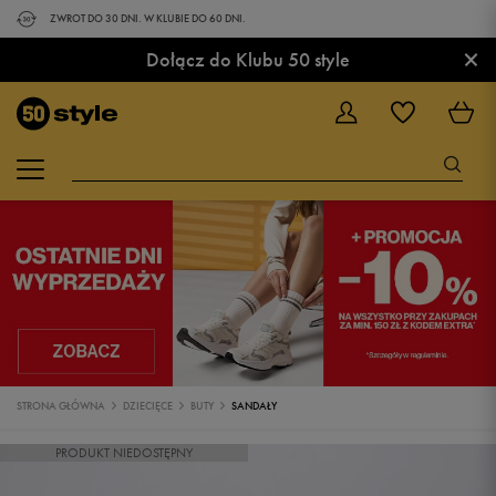
ZWROT DO 30 DNI. W KLUBIE DO 60 DNI.
×
Dołącz do Klubu 50 style
STRONA GŁÓWNA
DZIECIĘCE
BUTY
SANDAŁY
PRODUKT NIEDOSTĘPNY