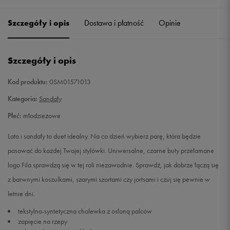
36
22,5 cm
Powiadom o dostępności
Szczegóły i opis
Dostawa i płatność
Opinie
36,5
23 cm
Powiadom o dostępności
Szczegóły i opis
37,5
23,5 cm
Powiadom o dostępności
Kod produktu:
0SM01571013
38
24 cm
Powiadom o dostępności
Kategoria:
Sandały
Płeć:
młodzieżowe
38,5
24,5 cm
Powiadom o dostępności
Lato i sandały to duet idealny. Na co dzień wybierz parę, która będzie
39
24,75 cm
Powiadom o dostępności
pasować do każdej Twojej stylówki. Uniwersalne, czarne buty przełamane
logo Fila sprawdzą się w tej roli niezawodnie. Sprawdź, jak dobrze łączą się
z barwnymi koszulkami, szarymi szortami czy jortsami i czuj się pewnie w
letnie dni.
tekstylno-syntetyczna cholewka z osłoną palców
zapięcie na rzepy