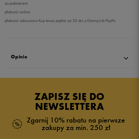
za pobraniem
płatność online
płatność odroczona Kup teraz zapłać za 30 dni z Klarną lub PayPo
Opinie
4.0
opinii klientów
2
z całego okresu
ZAPISZ SIĘ DO
zebranych i zweryfikowanych przez
NEWSLETTERA
Zgarnij 10% rabatu na pierwsze
zakupy za min. 250 zł
5
50%