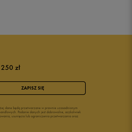
 250 zł
ZAPISZ SIĘ
wyżej dane będą przetwarzane w prawnie uzasadnionym
i handlowych. Podanie danych jest dobrowolne, aczkolwiek
owania, usunięcia lub ograniczenia przetwarzania oraz