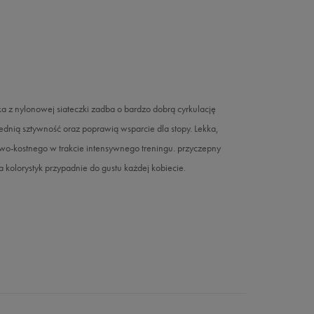
 z nylonowej siateczki zadba o bardzo dobrą cyrkulację
iednią sztywność oraz poprawią wsparcie dla stopy. Lekka,
wo-kostnego w trakcie intensywnego treningu. przyczepny
 kolorystyk przypadnie do gustu każdej kobiecie.