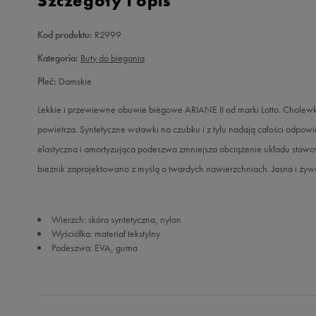
Szczegóły i opis
Kod produktu:
R2999
Kategoria:
Buty do biegania
Płeć:
Damskie
Lekkie i przewiewne obuwie biegowe ARIANE II od marki Lotto. Cholewka
powietrza. Syntetyczne wstawki na czubku i z tyłu nadają całości odpow
elastyczna i amortyzująca podeszwa zmniejsza obciążenie układu stawo
bieżnik zaprojektowano z myślą o twardych nawierzchniach. Jasna i żywa
Wierzch: skóra syntetyczna, nylon
Wyściółka: materiał tekstylny
Podeszwa: EVA, guma