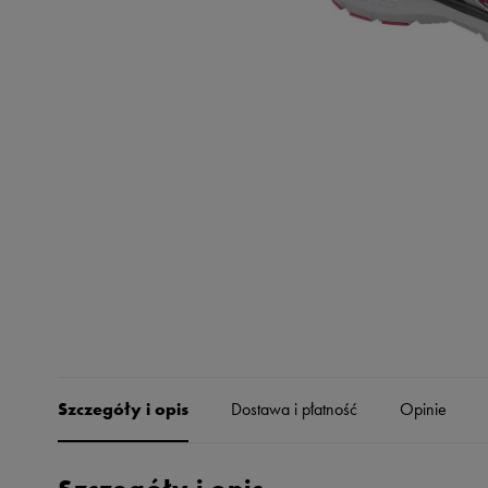
Skechers
Timberland
Umbro
Under Armour
Up8
U.S. Polo ASSN.
Vans
Szczegóły i opis
Dostawa i płatność
Opinie