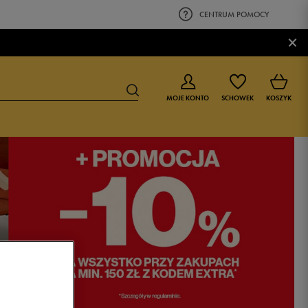
CENTRUM POMOCY
×
MOJE KONTO
SCHOWEK
KOSZYK
BUTY DLA CHŁOPCA
BUTY DLA DZIEWCZYNKI
0-4 lat
0-4 lat
4-8 lat
4-8 lat
9-16 lat
9-16 lat