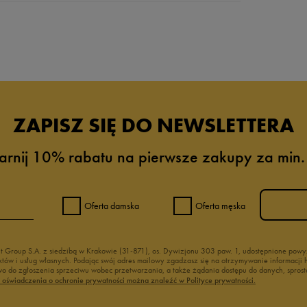
da recenzji
ZAPISZ SIĘ DO NEWSLETTERA
arnij 10% rabatu na pierwsze zakupy za min.
Oferta damska
Oferta męska
nt Group S.A. z siedzibą w Krakowie (31-871), os. Dywizjonu 303 paw. 1, udostępnione po
duktów i usług własnych. Podając swój adres mailowy zgadzasz się na otrzymywanie informacj
 do zgłoszenia sprzeciwu wobec przetwarzania, a także żądania dostępu do danych, sprost
ć oświadczenia o ochronie prywatności można znaleźć w Polityce prywatności.