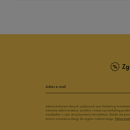
Produkt nie posia
Zg
Adres e-mail
Administratorem danych osobowych jest Marketing Investme
interesie administratora, za który uważa się marketing pro
niezbędne w celu otrzymywania newslettera. Każdy ma prawo
prawo wniesienia skargi do organu nadzorczego.
Pełną treś