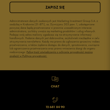
ZAPISZ SIĘ
Administratorem danych osobowych jest Marketing Investment Group S.A. z
siedzibą w Krakowie (31-871), os. Dywizjonu 303 paw. 1, udostępnione
powyżej dane będą przetwarzane w prawnie uzasadnionym interesie
administratora, za który uważa się marketing produktów i usług własnych.
Podając swój adres mailowy zgadzasz się na otrzymywanie informacji
handlowych. Podanie danych jest dobrowolne, aczkolwiek niezbędne w celu
otrzymywania newslettera. Każdy ma prawo do zgłoszenia sprzeciwu wobec
przetwarzania, a także żądania dostępu do danych, sprostowania, usunięcia
lub ograniczenia przetwarzania oraz prawo wniesienia skargi do organu
nadzorczego.
Pełną treść oświadczenia o ochronie prywatności można
znaleźć w Polityce prywatności.
CHAT
12 681 84 90