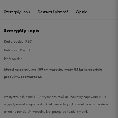
Szczegóły i opis
Dostawa i płatność
Opinie
L
Powiadom o dostępności
XL
Powiadom o dostępności
Szczegóły i opis
XXL
Powiadom o dostępności
Kod produktu:
R4614
Kategoria:
Koszulki
Płeć:
Męskie
Model na zdjęciu ma 189 cm wzrostu, waży 85 kg i prezentuje
produkt w rozmiarze M.
Praktyczny t-shirt BRETT BS wykonany miękkiej bawełny zapewnia 100%
wygody nawet w upalne dni. Ciekawa kolorystyka świetnie wpisuje się w
aktualne trendy. Uniwersalny krój pasuje do każdej stylówki.