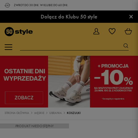
ZWROT DO 30 DNI. W KLUBIE DO 60 DNI.
×
Dołącz do Klubu 50 style
STRONA GŁÓWNA
MĘSKIE
UBRANIA
KOSZULKI
PRODUKT NIEDOSTĘPNY