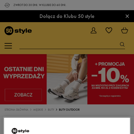
ZWROT DO 30 DNI. W KLUBIE DO 60 DNI.
×
Dołącz do Klubu 50 style
STRONA GŁÓWNA
MĘSKIE
BUTY
BUTY OUTDOOR
BUTY
SNEAKERSY
TRAMPKI
KLAPKI
SANDAŁY
BUTY DO BIEGANIA