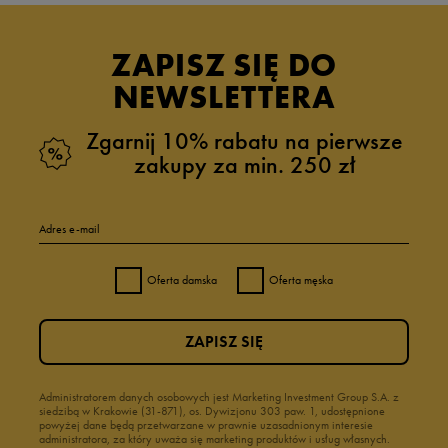
ZAPISZ SIĘ DO
NEWSLETTERA
Zgarnij 10% rabatu na pierwsze
zakupy za min. 250 zł
Adres e-mail
Oferta damska
Oferta męska
ZAPISZ SIĘ
Administratorem danych osobowych jest Marketing Investment Group S.A. z
siedzibą w Krakowie (31-871), os. Dywizjonu 303 paw. 1, udostępnione
powyżej dane będą przetwarzane w prawnie uzasadnionym interesie
administratora, za który uważa się marketing produktów i usług własnych.