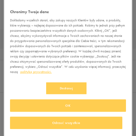
BUTY TRENINGOWE
BUTY PIŁKARSKIE
BUTY OUTDOOR
BUTY ZIMOWE
Chronimy Twoje dane
TRAPERY
DUŻE ROZMIARY
MUST HAVE
BUTY LIFESTYLE
Dokładamy wszelkich starań, aby zakupy naszych Klientów były udane, a produkty,
które wybierają – najlepiej dopasowane do ich potrzeb. Robimy to jednak przy pełnym
poszanowaniu bezpieczeństwa wszystkich danych osobowych. Kliknij „OK”, jeśli
BUTY TREKKINGOWE MĘSKIE UMBRO KOLOR
chcesz, abyśmy wykorzystywali informacje o Twoich zachowaniach na naszej stronie
do przygotowania personalizowanych specjalnie dla Ciebie treści, w tym rekomendacji
KHAKI
produktów dopasowanych do Twoich potrzeb i zainteresowań, spersonalizowanych
reklam czy zapamiętywanie wybranych preferencji. W każdej chwili możesz zmienić
Wyników
0
swoją decyzję i ustawienia dotyczące plików cookie wybierając „Dostosuj”. Jeśli nie
chcesz otrzymywać spersonalizowanej oferty produktów, dopasowanych do Twoich
Sortuj:
FILTRUJ
(2)
preferencji, wybierz „Odrzuć wszystkie”. W celu uzyskania więcej informacji, przeczytaj
REKOMENDOWANE
naszą
politykę prywatności.
Pokaż
60
z 0
Dostosuj
Wybrane filtry:
UMBRO
KHAKI
Wyczyść filtry
OK
Odrzuć wszystkie