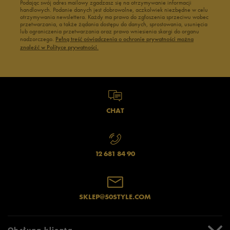
Podając swój adres mailowy zgadzasz się na otrzymywanie informacji
handlowych. Podanie danych jest dobrowolne, aczkolwiek niezbędne w celu
otrzymywania newslettera. Każdy ma prawo do zgłoszenia sprzeciwu wobec
przetwarzania, a także żądania dostępu do danych, sprostowania, usunięcia
lub ograniczenia przetwarzania oraz prawo wniesienia skargi do organu
nadzorczego.
Pełną treść oświadczenia o ochronie prywatności można
znaleźć w Polityce prywatności.
CHAT
12 681 84 90
SKLEP@50STYLE.COM
Obsługa klienta