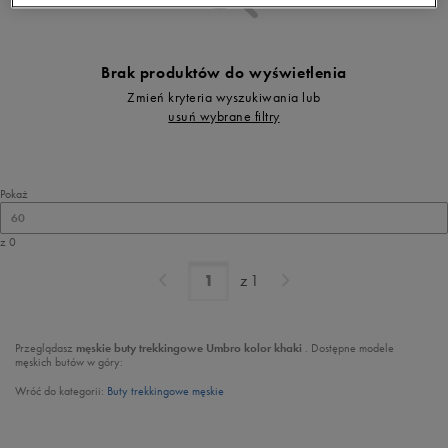
Brak produktów do wyświetlenia
Zmień kryteria wyszukiwania lub
usuń wybrane filtry
Pokaż
60
z 0
z
1
Przeglądasz
męskie buty trekkingowe Umbro kolor khaki
. Dostępne modele
męskich butów w góry:
Wróć do kategorii:
Buty trekkingowe męskie