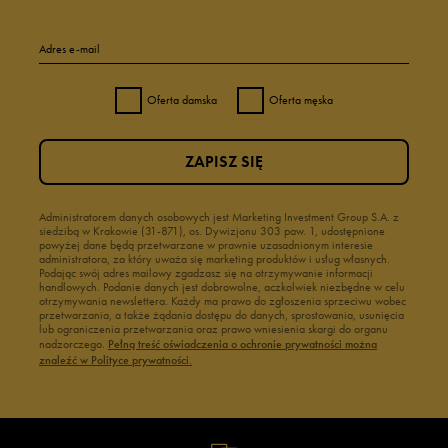
Adres e-mail
Oferta damska
Oferta męska
ZAPISZ SIĘ
Administratorem danych osobowych jest Marketing Investment Group S.A. z
siedzibą w Krakowie (31-871), os. Dywizjonu 303 paw. 1, udostępnione
powyżej dane będą przetwarzane w prawnie uzasadnionym interesie
administratora, za który uważa się marketing produktów i usług własnych.
Podając swój adres mailowy zgadzasz się na otrzymywanie informacji
handlowych. Podanie danych jest dobrowolne, aczkolwiek niezbędne w celu
otrzymywania newslettera. Każdy ma prawo do zgłoszenia sprzeciwu wobec
przetwarzania, a także żądania dostępu do danych, sprostowania, usunięcia
lub ograniczenia przetwarzania oraz prawo wniesienia skargi do organu
nadzorczego.
Pełną treść oświadczenia o ochronie prywatności można
znaleźć w Polityce prywatności.