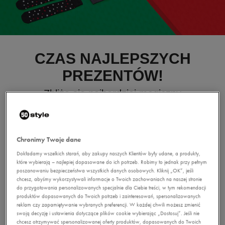
CZAS NAJLEPSZYCH
PREZENTÓW!
Zbliża się najbardziej magiczny
czas w roku. Zastanawiasz się,
jak zmienić te święta w
#najlepsze?
Po pierwsze, spędź je z
Chronimy Twoje dane
bliskimi. Bo Better Together!*
Dokładamy wszelkich starań, aby zakupy naszych Klientów były udane, a produkty,
Po drugie, dziel się radością i
które wybierają – najlepiej dopasowane do ich potrzeb. Robimy to jednak przy pełnym
poszanowaniu bezpieczeństwa wszystkich danych osobowych. Kliknij „OK”, jeśli
prezentami. Te ostatnie
chcesz, abyśmy wykorzystywali informacje o Twoich zachowaniach na naszej stronie
znajdziesz w 50 style. Wybieraj
do przygotowania personalizowanych specjalnie dla Ciebie treści, w tym rekomendacji
spośród znanych marek - Nike,
produktów dopasowanych do Twoich potrzeb i zainteresowań, spersonalizowanych
reklam czy zapamiętywanie wybranych preferencji. W każdej chwili możesz zmienić
adidas, Puma czy Umbro w
swoją decyzję i ustawienia dotyczące plików cookie wybierając „Dostosuj”. Jeśli nie
super cenach. Obdaruj bliskich
chcesz otrzymywać spersonalizowanej oferty produktów, dopasowanych do Twoich