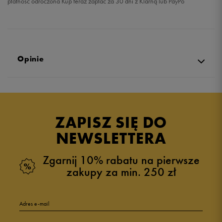
płatność odroczona Kup teraz zapłać za 30 dni z Klarną lub PayPo
Opinie
5.0
opinii klientów
4
z całego okresu
ZAPISZ SIĘ DO
zebranych i zweryfikowanych przez
NEWSLETTERA
Zgarnij 10% rabatu na pierwsze
zakupy za min. 250 zł
5
100%
Adres e-mail
4
0%