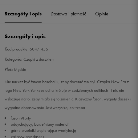
ONE SIZE
Powiadom o dostępności
Szczegóły i opis
Dostawa i płatność
Opinie
Szczegóły i opis
Kod produktu:
60471456
Kategoria:
Czapki z daszkiem
Płeć:
Męskie
Nie musisz być fanem baseballu, żeby docenić ten styl. Czapka New Era z
logo New York Yankees od lat króluje w codziennych outfitach - i nic nie
wskazuje na to, żeby miało się to zmienić. Klasyczny fason, wygięty daszek i
wygodne dopasowanie. Jest wszystko, co trzeba.
fason 9Forty
oddychający, bawełniany materiał
górne przelotki wspierające wentylację
zakrzywiony daszek