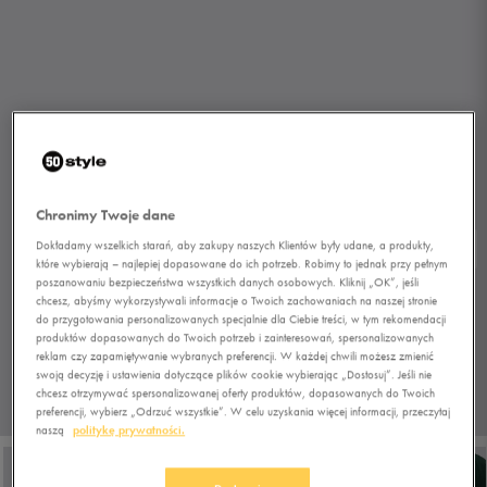
Chronimy Twoje dane
Dokładamy wszelkich starań, aby zakupy naszych Klientów były udane, a produkty,
które wybierają – najlepiej dopasowane do ich potrzeb. Robimy to jednak przy pełnym
poszanowaniu bezpieczeństwa wszystkich danych osobowych. Kliknij „OK”, jeśli
chcesz, abyśmy wykorzystywali informacje o Twoich zachowaniach na naszej stronie
do przygotowania personalizowanych specjalnie dla Ciebie treści, w tym rekomendacji
produktów dopasowanych do Twoich potrzeb i zainteresowań, spersonalizowanych
reklam czy zapamiętywanie wybranych preferencji. W każdej chwili możesz zmienić
swoją decyzję i ustawienia dotyczące plików cookie wybierając „Dostosuj”. Jeśli nie
chcesz otrzymywać spersonalizowanej oferty produktów, dopasowanych do Twoich
1/7
preferencji, wybierz „Odrzuć wszystkie”. W celu uzyskania więcej informacji, przeczytaj
naszą
politykę prywatności.