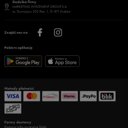
Siedziba firmy
Jak wybrać buty na zimę?
Stylizacje damskie
Sklepy stacjonarne
MARKETING INVESTMENT GROUP S.A.
os. Dywizjonu 303 Paw. 1, 31-871 Kraków
Więcej >
Klub 50 style
Regulamin sklepu 50 style
Praca
Regulamin aplikacji 50 style
Informacje o firmie
Więcej regulaminów >
Znajdź nas na
Pobierz aplikację
Metody płatności
Formy dostawy
Dostawa tylko na terenie Polski