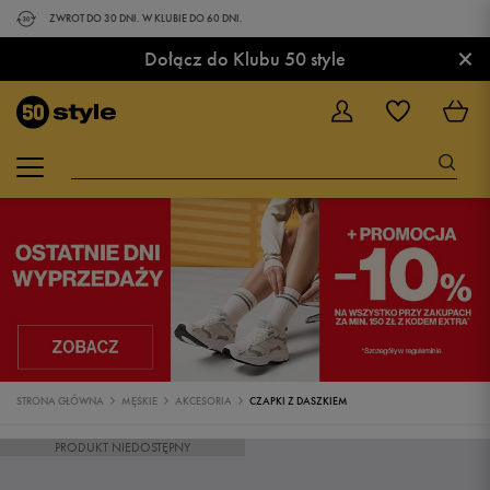
ZWROT DO 30 DNI. W KLUBIE DO 60 DNI.
×
Dołącz do Klubu 50 style
STRONA GŁÓWNA
MĘSKIE
AKCESORIA
CZAPKI Z DASZKIEM
PRODUKT NIEDOSTĘPNY