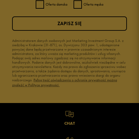
Oferta damska
Oferta męska
3
0%
ZAPISZ SIĘ
2
0%
1
Administratorem danych osobowych jest Marketing Investment Group S.A. z
0%
siedzibą w Krakowie (31-871), os. Dywizjonu 303 paw. 1, udostępnione
powyżej dane będą przetwarzane w prawnie uzasadnionym interesie
administratora, za który uważa się marketing produktów i usług własnych.
Podając swój adres mailowy zgadzasz się na otrzymywanie informacji
handlowych. Podanie danych jest dobrowolne, aczkolwiek niezbędne w celu
otrzymywania newslettera. Każdy ma prawo do zgłoszenia sprzeciwu wobec
przetwarzania, a także żądania dostępu do danych, sprostowania, usunięcia
lub ograniczenia przetwarzania oraz prawo wniesienia skargi do organu
Jak zbieramy opinie?
nadzorczego.
Pełną treść oświadczenia o ochronie prywatności można
znaleźć w Polityce prywatności.
Opinie klientów
Wyczyść
Szukaj
CHAT