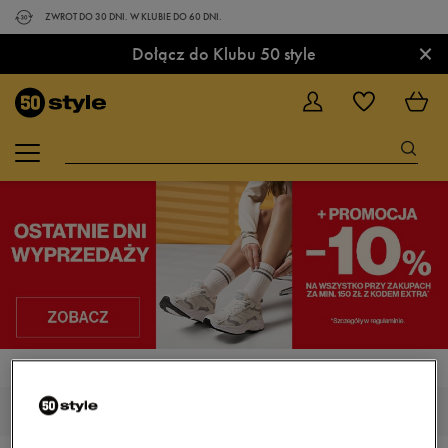
ZWROT DO 30 DNI. W KLUBIE DO 60 DNI.
×
Dołącz do Klubu 50 style
STRONA GŁÓWNA
NIKE AIR MAX AXIS
NIKE AIR MAX AXIS