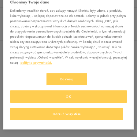
Chronimy Twoje dane
Wyników
0
Dokładamy wszelkich starań, aby zakupy naszych Klientów były udane, a produkty,
Sortuj:
FILTRUJ
REKOMENDOWANE
które wybierają – najlepiej dopasowane do ich potrzeb. Robimy to jednak przy pełnym
Pokaż
poszanowaniu bezpieczeństwa wszystkich danych osobowych. Kliknij „OK”, jeśli
chcesz, abyśmy wykorzystywali informacje o Twoich zachowaniach na naszej stronie
60
do przygotowania personalizowanych specjalnie dla Ciebie treści, w tym rekomendacji
z 0
produktów dopasowanych do Twoich potrzeb i zainteresowań, spersonalizowanych
reklam czy zapamiętywanie wybranych preferencji. W każdej chwili możesz zmienić
swoją decyzję i ustawienia dotyczące plików cookie wybierając „Dostosuj”. Jeśli nie
Nie wybrano filtrów
chcesz otrzymywać spersonalizowanej oferty produktów, dopasowanych do Twoich
preferencji, wybierz „Odrzuć wszystkie”. W celu uzyskania więcej informacji, przeczytaj
naszą
politykę prywatności.
Dostosuj
OK
Brak produktów do wyświetlenia
Zmień kryteria wyszukiwania lub
Odrzuć wszystkie
usuń wybrane filtry