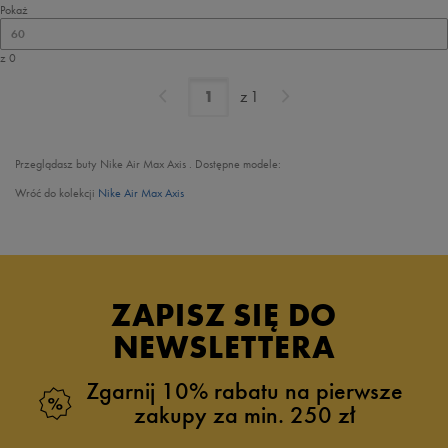
Pokaż
60
z 0
z
1
Przeglądasz buty Nike Air Max Axis . Dostępne modele:
Wróć do kolekcji
Nike Air Max Axis
ZAPISZ SIĘ DO
NEWSLETTERA
Zgarnij 10% rabatu na pierwsze
zakupy za min. 250 zł