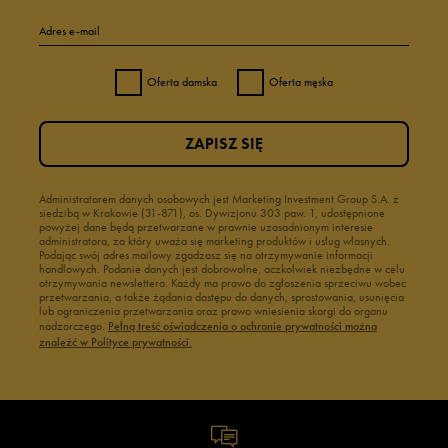
Adres e-mail
Oferta damska
Oferta męska
ZAPISZ SIĘ
Administratorem danych osobowych jest Marketing Investment Group S.A. z
siedzibą w Krakowie (31-871), os. Dywizjonu 303 paw. 1, udostępnione
powyżej dane będą przetwarzane w prawnie uzasadnionym interesie
administratora, za który uważa się marketing produktów i usług własnych.
Podając swój adres mailowy zgadzasz się na otrzymywanie informacji
handlowych. Podanie danych jest dobrowolne, aczkolwiek niezbędne w celu
otrzymywania newslettera. Każdy ma prawo do zgłoszenia sprzeciwu wobec
przetwarzania, a także żądania dostępu do danych, sprostowania, usunięcia
lub ograniczenia przetwarzania oraz prawo wniesienia skargi do organu
nadzorczego.
Pełną treść oświadczenia o ochronie prywatności można
znaleźć w Polityce prywatności.