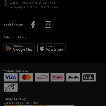
Jak wybrać buty na zimę?
Stylizacje damskie
Sklepy stacjonarne
MARKETING INVESTMENT GROUP S.A.
os. Dywizjonu 303 Paw. 1, 31-871 Kraków
Więcej >
Klub 50 style
Regulamin sklepu 50 style
Praca
Regulamin aplikacji 50 style
Informacje o firmie
Więcej regulaminów >
Znajdź nas na
Pobierz aplikację
Metody płatności
Formy dostawy
Dostawa tylko na terenie Polski