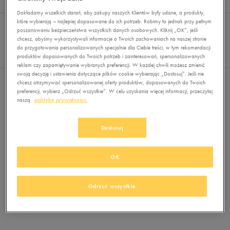
Wyników
0
Dokładamy wszelkich starań, aby zakupy naszych Klientów były udane, a produkty,
Sortuj:
które wybierają – najlepiej dopasowane do ich potrzeb. Robimy to jednak przy pełnym
FILTRUJ
REKOMENDOWANE
poszanowaniu bezpieczeństwa wszystkich danych osobowych. Kliknij „OK”, jeśli
Pokaż
chcesz, abyśmy wykorzystywali informacje o Twoich zachowaniach na naszej stronie
60
do przygotowania personalizowanych specjalnie dla Ciebie treści, w tym rekomendacji
produktów dopasowanych do Twoich potrzeb i zainteresowań, spersonalizowanych
z 0
reklam czy zapamiętywanie wybranych preferencji. W każdej chwili możesz zmienić
swoją decyzję i ustawienia dotyczące plików cookie wybierając „Dostosuj”. Jeśli nie
Nie wybrano filtrów
chcesz otrzymywać spersonalizowanej oferty produktów, dopasowanych do Twoich
preferencji, wybierz „Odrzuć wszystkie”. W celu uzyskania więcej informacji, przeczytaj
naszą
politykę prywatności.
Dostosuj
OK
Brak produktów do wyświetlenia
Zmień kryteria wyszukiwania lub
Odrzuć wszystkie
usuń wybrane filtry