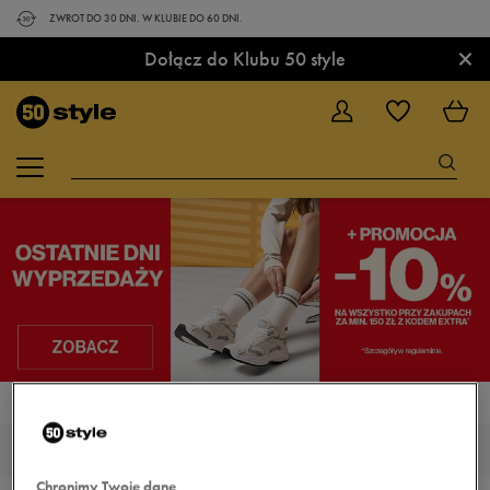
ZWROT DO 30 DNI. W KLUBIE DO 60 DNI.
×
Dołącz do Klubu 50 style
STRONA GŁÓWNA
NIKE AIR MAX MURI
NIKE AIR MAX MURI
Chronimy Twoje dane