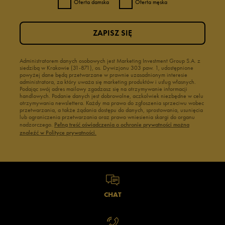
Oferta damska
Oferta męska
ZAPISZ SIĘ
Administratorem danych osobowych jest Marketing Investment Group S.A. z
siedzibą w Krakowie (31-871), os. Dywizjonu 303 paw. 1, udostępnione
powyżej dane będą przetwarzane w prawnie uzasadnionym interesie
administratora, za który uważa się marketing produktów i usług własnych.
Podając swój adres mailowy zgadzasz się na otrzymywanie informacji
handlowych. Podanie danych jest dobrowolne, aczkolwiek niezbędne w celu
otrzymywania newslettera. Każdy ma prawo do zgłoszenia sprzeciwu wobec
przetwarzania, a także żądania dostępu do danych, sprostowania, usunięcia
lub ograniczenia przetwarzania oraz prawo wniesienia skargi do organu
nadzorczego.
Pełną treść oświadczenia o ochronie prywatności można
znaleźć w Polityce prywatności.
CHAT