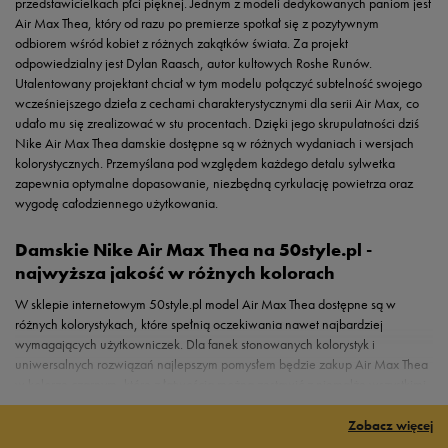
przedstawicielkach płci pięknej. Jednym z modeli dedykowanych paniom jest
Air Max Thea, który od razu po premierze spotkał się z pozytywnym
odbiorem wśród kobiet z różnych zakątków świata. Za projekt
odpowiedzialny jest Dylan Raasch, autor kultowych Roshe Runów.
Utalentowany projektant chciał w tym modelu połączyć subtelność swojego
wcześniejszego dzieła z cechami charakterystycznymi dla serii Air Max, co
udało mu się zrealizować w stu procentach. Dzięki jego skrupulatności dziś
Nike Air Max Thea damskie dostępne są w różnych wydaniach i wersjach
kolorystycznych. Przemyślana pod względem każdego detalu sylwetka
zapewnia optymalne dopasowanie, niezbędną cyrkulację powietrza oraz
wygodę całodziennego użytkowania.
Damskie Nike Air Max Thea na 50style.pl -
najwyższa jakość w różnych kolorach
W sklepie internetowym 50style.pl model Air Max Thea dostępne są w
różnych kolorystykach, które spełnią oczekiwania nawet najbardziej
wymagających użytkowniczek. Dla fanek stonowanych kolorystyk i
uniwersalnych rozwiązań najlepszym pomysłem będzie zakup Air Max Thea
w kolorze czarnym, które z łatwością można zestawić z niemalże wszystkimi
ubraniami, jakie znajdują się w naszej szafie. Czarne sneakery to świetna
propozycja uzupełniania sportowego ekwipunku oraz codziennych stylizacji
Zobacz więcej
w miejskim wydaniu. Choć seria Air Max została stworzona dla biegaczy,