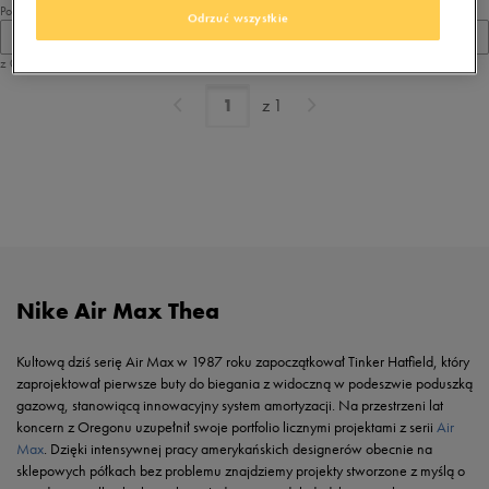
Pokaż
Odrzuć wszystkie
60
z 0
z
1
Nike Air Max Thea
Kultową dziś serię Air Max w 1987 roku zapoczątkował Tinker Hatfield, który
zaprojektował pierwsze buty do biegania z widoczną w podeszwie poduszką
gazową, stanowiącą innowacyjny system amortyzacji. Na przestrzeni lat
koncern z Oregonu uzupełnił swoje portfolio licznymi projektami z serii
Air
Max
. Dzięki intensywnej pracy amerykańskich designerów obecnie na
sklepowych półkach bez problemu znajdziemy projekty stworzone z myślą o