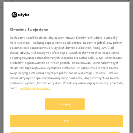
Wyników
0
Sortuj:
FILTRUJ
REKOMENDOWANE
Pokaż
60
Chronimy Twoje dane
z 0
Dokładamy wszelkich starań, aby zakupy naszych Klientów były udane, a produkty,
które wybierają – najlepiej dopasowane do ich potrzeb. Robimy to jednak przy pełnym
poszanowaniu bezpieczeństwa wszystkich danych osobowych. Kliknij „OK”, jeśli
Nie wybrano filtrów
chcesz, abyśmy wykorzystywali informacje o Twoich zachowaniach na naszej stronie
do przygotowania personalizowanych specjalnie dla Ciebie treści, w tym rekomendacji
produktów dopasowanych do Twoich potrzeb i zainteresowań, spersonalizowanych
reklam czy zapamiętywanie wybranych preferencji. W każdej chwili możesz zmienić
swoją decyzję i ustawienia dotyczące plików cookie wybierając „Dostosuj”. Jeśli nie
chcesz otrzymywać spersonalizowanej oferty produktów, dopasowanych do Twoich
preferencji, wybierz „Odrzuć wszystkie”. W celu uzyskania więcej informacji, przeczytaj
naszą
politykę prywatności.
Brak produktów do wyświetlenia
Dostosuj
Zmień kryteria wyszukiwania lub
usuń wybrane filtry
OK