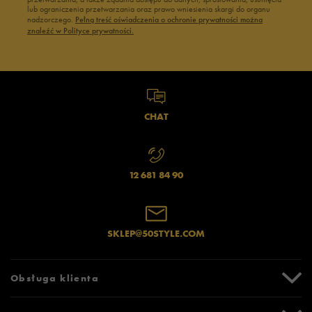
lub ograniczenia przetwarzania oraz prawo wniesienia skargi do organu
nadzorczego.
Pełną treść oświadczenia o ochronie prywatności można
znaleźć w Polityce prywatności.
CHAT
12 681 84 90
SKLEP@50STYLE.COM
Obsługa klienta
Centrum Pomocy