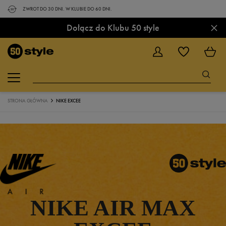
ZWROT DO 30 DNI. W KLUBIE DO 60 DNI.
×
Dołącz do Klubu 50 style
STRONA GŁÓWNA
NIKE EXCEE
NIKE AIR MAX