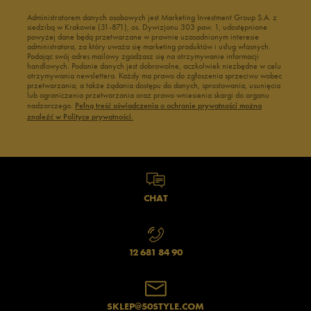
Administratorem danych osobowych jest Marketing Investment Group S.A. z
siedzibą w Krakowie (31-871), os. Dywizjonu 303 paw. 1, udostępnione
powyżej dane będą przetwarzane w prawnie uzasadnionym interesie
administratora, za który uważa się marketing produktów i usług własnych.
Podając swój adres mailowy zgadzasz się na otrzymywanie informacji
handlowych. Podanie danych jest dobrowolne, aczkolwiek niezbędne w celu
otrzymywania newslettera. Każdy ma prawo do zgłoszenia sprzeciwu wobec
przetwarzania, a także żądania dostępu do danych, sprostowania, usunięcia
lub ograniczenia przetwarzania oraz prawo wniesienia skargi do organu
nadzorczego.
Pełną treść oświadczenia o ochronie prywatności można
znaleźć w Polityce prywatności.
CHAT
12 681 84 90
SKLEP@50STYLE.COM