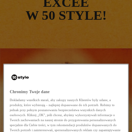
EXCEE
W 50 STYLE!
Chronimy Twoje dane
Dokładamy wszelkich starań, aby zakupy naszych Klientów były udane, a
produkty, które wybierają – najlepiej dopasowane do ich potrzeb. Robimy to
jednak przy pełnym poszanowaniu bezpieczeństwa wszystkich danych
osobowych. Kliknij „OK”, jeśli chcesz, abyśmy wykorzystywali informacje o
Twoich zachowaniach na naszej stronie do przygotowania personalizowanych
specjalnie dla Ciebie treści, w tym rekomendacji produktów dopasowanych do
Twoich potrzeb i zainteresowań, spersonalizowanych reklam czy zapamiętywanie