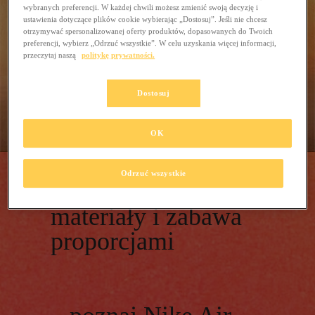
wybranych preferencji. W każdej chwili możesz zmienić swoją decyzję i
ustawienia dotyczące plików cookie wybierając „Dostosuj”. Jeśli nie chcesz
otrzymywać spersonalizowanej oferty produktów, dopasowanych do Twoich
preferencji, wybierz „Odrzuć wszystkie”. W celu uzyskania więcej informacji,
przeczytaj naszą
politykę prywatności.
Dostosuj
OK
Przedłużone linie,
Odrzuć wszystkie
zmiksowane
materiały i zabawa
proporcjami