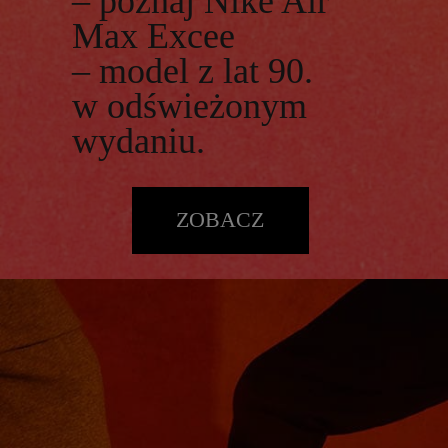
– poznaj Nike Air
Max Excee
– model z lat 90.
w odświeżonym
wydaniu.
ZOBACZ