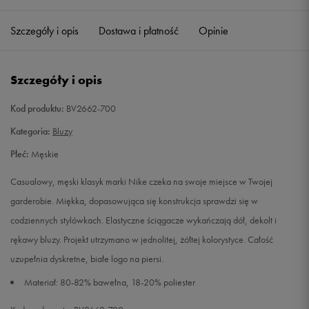
Szczegóły i opis
Dostawa i płatność
Opinie
M
Powiadom o dostępności
L
Powiadom o dostępności
Szczegóły i opis
XL
Powiadom o dostępności
Kod produktu:
BV2662-700
Kategoria:
Bluzy
XXL
Powiadom o dostępności
Płeć:
Męskie
XXXL
Powiadom o dostępności
Casualowy, męski klasyk marki Nike czeka na swoje miejsce w Twojej
garderobie. Miękka, dopasowująca się konstrukcja sprawdzi się w
XXXXL
Powiadom o dostępności
codziennych stylówkach. Elastyczne ściągacze wykańczają dół, dekolt i
rękawy bluzy. Projekt utrzymano w jednolitej, żółtej kolorystyce. Całość
uzupełnia dyskretne, białe logo na piersi.
Materiał: 80-82% bawełna, 18-20% poliester