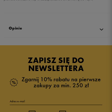
Opinie
5.0
opinii klientów
95
z całego okresu
ZAPISZ SIĘ DO
zebranych i zweryfikowanych przez
NEWSLETTERA
Zgarnij 10% rabatu na pierwsze
zakupy za min. 250 zł
5
96%
Adres e-mail
4
4%