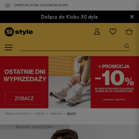
ZWROT DO 30 DNI. W KLUBIE DO 60 DNI.
×
Dołącz do Klubu 50 style
STRONA GŁÓWNA
MĘSKIE
UBRANIA
BLUZY
PRODUKT NIEDOSTĘPNY