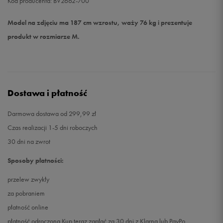
Kod producenta: BV2662-700
Model na zdjęciu ma 187 cm wzrostu, waży 76 kg i prezentuje
produkt w rozmiarze M.
Dostawa i płatność
Darmowa dostawa od 299,99 zł
Czas realizacji 1-5 dni roboczych
30 dni na zwrot
Sposoby płatności:
przelew zwykły
za pobraniem
płatność online
płatność odroczona Kup teraz zapłać za 30 dni z Klarną lub PayPo