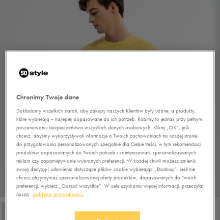
Chronimy Twoje dane
Dokładamy wszelkich starań, aby zakupy naszych Klientów były udane, a produkty,
które wybierają – najlepiej dopasowane do ich potrzeb. Robimy to jednak przy pełnym
poszanowaniu bezpieczeństwa wszystkich danych osobowych. Kliknij „OK”, jeśli
chcesz, abyśmy wykorzystywali informacje o Twoich zachowaniach na naszej stronie
do przygotowania personalizowanych specjalnie dla Ciebie treści, w tym rekomendacji
produktów dopasowanych do Twoich potrzeb i zainteresowań, spersonalizowanych
reklam czy zapamiętywanie wybranych preferencji. W każdej chwili możesz zmienić
swoją decyzję i ustawienia dotyczące plików cookie wybierając „Dostosuj”. Jeśli nie
chcesz otrzymywać spersonalizowanej oferty produktów, dopasowanych do Twoich
preferencji, wybierz „Odrzuć wszystkie”. W celu uzyskania więcej informacji, przeczytaj
1/4
naszą
politykę prywatności.