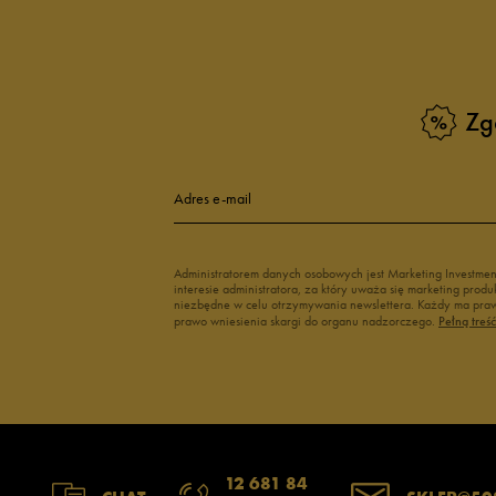
Zg
Adres e-mail
Administratorem danych osobowych jest Marketing Investme
interesie administratora, za który uważa się marketing pro
niezbędne w celu otrzymywania newslettera. Każdy ma prawo
prawo wniesienia skargi do organu nadzorczego.
Pełną treś
12 681 84