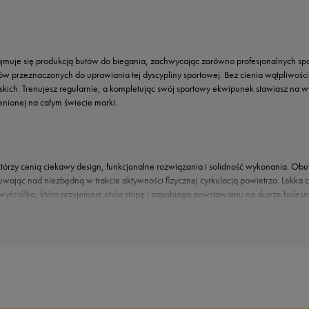
jmuje się produkcją butów do biegania, zachwycając zarówno profesjonalnych sport
 przeznaczonych do uprawiania tej dyscypliny sportowej. Bez cienia wątpliwości b
ęskich. Trenujesz regularnie, a kompletując swój sportowy ekwipunek stawiasz na
enionej na całym świecie marki.
 którzy cenią ciekawy design, funkcjonalne rozwiązania i solidność wykonania. Ob
 czuwając nad niezbędną w trakcie aktywności fizycznej cyrkulacją powietrza. L
wyściółka, która przyjemnie otula stopę i zapobiega powstawaniu na skórze bole
asze kości i stawy zyskują wyższy poziom bezpieczeństwa w czasie treningu na 
myślana budowa bieżnika oferuje optymalną przyczepność na różnych podłożach. Nik
 ofertą i osiągaj kolejne sportowe cele!