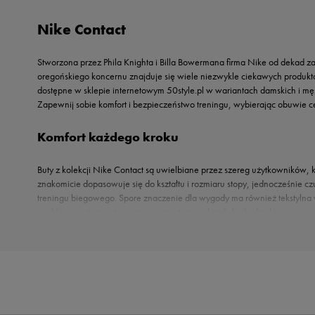
Reebok
Oto
Nike Contact
Sizeer
Puma
Skechers
Reebok
Stworzona przez Phila Knighta i Billa Bowermana firma Nike od dekad za
Umbro
Sizeer
oregońskiego koncernu znajduje się wiele niezwykle ciekawych produktów
Vans
dostępne w sklepie internetowym 50style.pl w wariantach damskich i m
Skechers
Zapewnij sobie komfort i bezpieczeństwo treningu, wybierając obuwie c
Timberland
Umbro
Komfort każdego kroku
Under Armour
Buty z kolekcji Nike Contact są uwielbiane przez szereg użytkowników,
Up8
znakomicie dopasowuje się do kształtu i rozmiaru stopy, jednocześnie
U.S. Polo ASSN.
treningu biegowego. Spore znaczenie dla wygody ma również tekstylna 
Vans
pochłania wstrząsy, tym samym amortyzując każdy krok, dzięki czemu n
nacięcia, które zwiększają elastyczność konstrukcji. Skrupulatnie prze
satysfakcjonujących treningów i czynienie postępów. Zapoznaj się z naszą