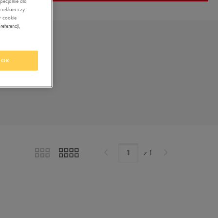
ecjalnie dla
 reklam czy
w cookie
eferencji,
OK
z
1