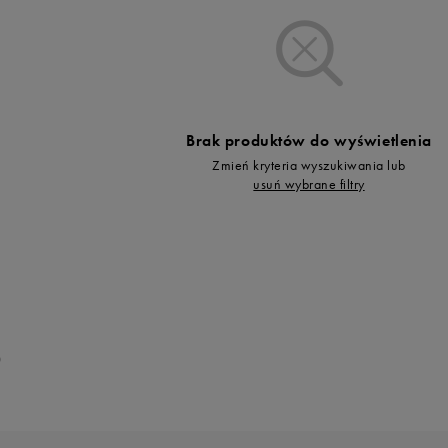
Vans
Timberland
Umbro
Under Armour
Up8
Brak produktów do wyświetlenia
U.S. Polo ASSN.
Zmień kryteria wyszukiwania lub
Vans
usuń wybrane filtry
0