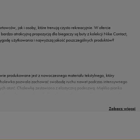
owców, jak i osoby, które trenują czysto rekreacyjnie. W ofercie
ardzo atrakcyjną propozycją dla biegaczy są buty z kolekcji Nike Contact,
 wygodę użytkowania i najwyższą jakość poszczególnych produktów?
uwie produkowane jest z nowoczesnego materiału tekstylnego, który
ekka cholewka pozwala zachować swobodę ruchu nawet podczas intensywnego
snych otarć. Cholewkę zestawiono z elastyczną podeszwą. Miękka pianka
utwardzanych nawierzchniach. Ponadto w podeszwie wykonane są specjalne
e Contact to buty, które umożliwiają przeprowadzanie w pełni
Zobacz więcej