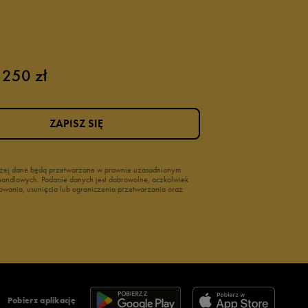
 250 zł
ZAPISZ SIĘ
wyżej dane będą przetwarzane w prawnie uzasadnionym
i handlowych. Podanie danych jest dobrowolne, aczkolwiek
owania, usunięcia lub ograniczenia przetwarzania oraz
Pobierz aplikację