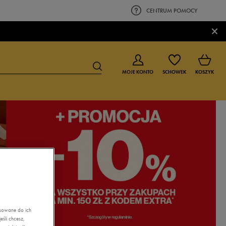
CENTRUM POMOCY
×
MOJE KONTO
SCHOWEK
KOSZYK
BUTY DLA CHŁOPCA
BUTY DLA DZIEWCZYNKI
0-4 lat
0-4 lat
4-8 lat
4-8 lat
9-16 lat
9-16 lat
asowane do ich
śli chcesz,