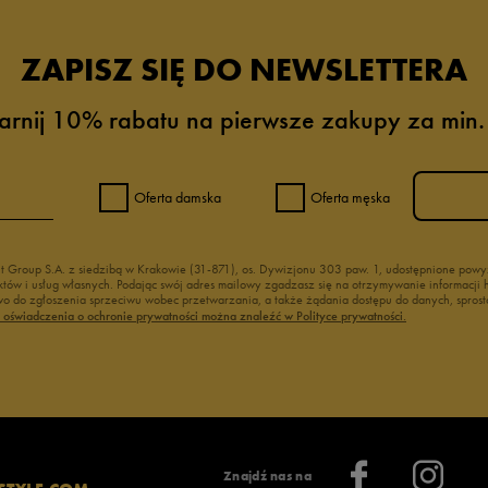
ZAPISZ SIĘ DO NEWSLETTERA
arnij 10% rabatu na pierwsze zakupy za min.
Oferta damska
Oferta męska
nt Group S.A. z siedzibą w Krakowie (31-871), os. Dywizjonu 303 paw. 1, udostępnione po
duktów i usług własnych. Podając swój adres mailowy zgadzasz się na otrzymywanie informacj
 do zgłoszenia sprzeciwu wobec przetwarzania, a także żądania dostępu do danych, sprost
ć oświadczenia o ochronie prywatności można znaleźć w Polityce prywatności.
Znajdź nas na