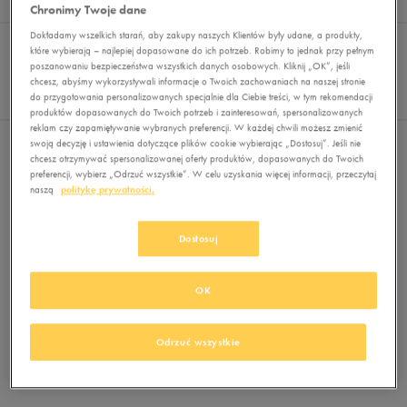
Wyników
0
Chronimy Twoje dane
Sortuj:
Dokładamy wszelkich starań, aby zakupy naszych Klientów były udane, a produkty,
FILTRUJ
REKOMENDOWANE
które wybierają – najlepiej dopasowane do ich potrzeb. Robimy to jednak przy pełnym
Pokaż
poszanowaniu bezpieczeństwa wszystkich danych osobowych. Kliknij „OK”, jeśli
chcesz, abyśmy wykorzystywali informacje o Twoich zachowaniach na naszej stronie
60
do przygotowania personalizowanych specjalnie dla Ciebie treści, w tym rekomendacji
z 0
produktów dopasowanych do Twoich potrzeb i zainteresowań, spersonalizowanych
reklam czy zapamiętywanie wybranych preferencji. W każdej chwili możesz zmienić
swoją decyzję i ustawienia dotyczące plików cookie wybierając „Dostosuj”. Jeśli nie
Nie wybrano filtrów
chcesz otrzymywać spersonalizowanej oferty produktów, dopasowanych do Twoich
preferencji, wybierz „Odrzuć wszystkie”. W celu uzyskania więcej informacji, przeczytaj
naszą
politykę prywatności.
Dostosuj
OK
Brak produktów do wyświetlenia
Zmień kryteria wyszukiwania lub
Odrzuć wszystkie
usuń wybrane filtry