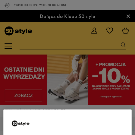
ZWROT DO 30 DNI. W KLUBIE DO 60 DNI.
×
Dołącz do Klubu 50 style
STRONA GŁÓWNA
NIKE HOODLAND SUEDE
MĘSKIE NIKE HOODLAND SUEDE