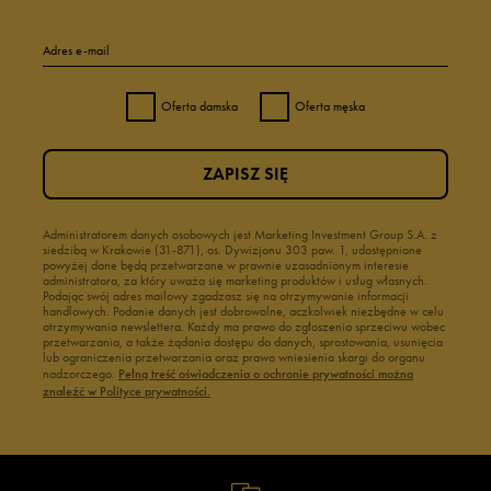
Adres e-mail
Oferta damska
Oferta męska
ZAPISZ SIĘ
Administratorem danych osobowych jest Marketing Investment Group S.A. z
siedzibą w Krakowie (31-871), os. Dywizjonu 303 paw. 1, udostępnione
powyżej dane będą przetwarzane w prawnie uzasadnionym interesie
administratora, za który uważa się marketing produktów i usług własnych.
Podając swój adres mailowy zgadzasz się na otrzymywanie informacji
handlowych. Podanie danych jest dobrowolne, aczkolwiek niezbędne w celu
otrzymywania newslettera. Każdy ma prawo do zgłoszenia sprzeciwu wobec
przetwarzania, a także żądania dostępu do danych, sprostowania, usunięcia
lub ograniczenia przetwarzania oraz prawo wniesienia skargi do organu
nadzorczego.
Pełną treść oświadczenia o ochronie prywatności można
znaleźć w Polityce prywatności.