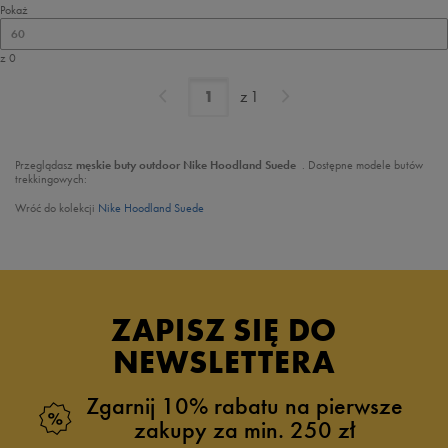
Pokaż
60
z 0
z
1
Przeglądasz
męskie buty outdoor Nike
Hoodland Suede
. Dostępne modele butów
trekkingowych:
Wróć do kolekcji
Nike Hoodland Suede
ZAPISZ SIĘ DO
NEWSLETTERA
Zgarnij 10% rabatu na pierwsze
zakupy za min. 250 zł